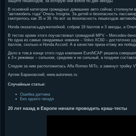
защите пешеходов, за которую они взяли по две звезды.
В основной категории громадных домашних авто сейчас столкнули 
“автомобиль года” Опель Insignia. За детей и безопасность пассажи
смотрелось как 35 и 39. Но вот за безопасность пешеходов автомоб
Honda оказаласьдружелюбной, собрав 19 баллов и 3 звезды, а Опел
В тестах кроме этого поучаствовал громадной MPV – Mercedes-бенз Vi
Но одна из самых ожидаемых новинок – Volvo XC60 – достаточно у
баллов, сколько и Honda Accord. А в качестве приза ктому же побед
Дело в том,в конце этого года компания EuroNCAP решила соверши
в 3-х режимах – сильном, среднем и не сильный, а позднее составля
Следом за ним расположилась Alfa Romeo MiTo, а замкнул тройку V
Артем Барановский, www.autonews.ru
Случайные статьи:
Ошибка датчика
Без одного гвоздя
20 лет назад в Европе начали проводить краш-тесты