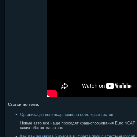
Статьи по теме:
Организация euro ncap провела семь краш тестов
Новые авто всё чаще проходят краш-опробования Euro NCAP 
каких обстоятельствах…
Как ланцер мазда 6 avensis и impreza прошли тесты euroncap