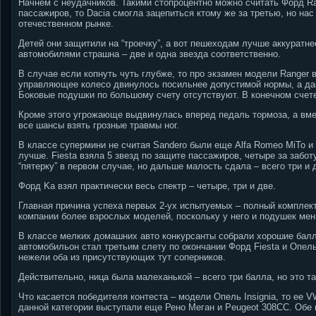
Начнем с неудачников. Такими стопроцентно можно считать Форд Ran
пассажиров, то Dacia смогла зацепиться ктому же за третью, но на
отечественном рынке.
Детей они защитили на “троечку”, а вот пешеходам лучше аккуратнее
автомобилями страшна – две и одна звезда соответственно.
В случае если копнуть чуть глубже, то про экзамен модели Ranger 
управляющее колесо двинулось посильнее допустимой нормы, а давл
Боковые подушки по большому счету отсутствуют. В конечном счет
Кроме этого угрожающе выдвинулась вперед педаль тормоза, а вме
все шансы взять грозные травмы ног.
В классе супермини не считая Sandero были еще Alfa Romeo MiTo и 
лучше. Fiesta взяла 5 звезд по защите пассажиров, четыре за забот
“пятерку” в первом случае, но дальше малость сдала – всего три и 
Форд Ka взял практически весь спектр – четыре, три и две.
Главная причина успеха первых 2-ух испытуемых – полный комплект
компании более взрослых моделей, поскольку у него и подушек мень
В классе мелких домашних авто конкурсанты собрали хорошие баллы
автомобильон стал третьим слету по окончании Форд Fiesta и Опель
нежели оба из присутствующих тут соперников.
Действительно, ница была малеханькой – всего три балла, но это та
Что касается победителя контеста – модели Опель Insignia, то ее
данной категории выступали еще Рено Меган и Peugeot 308CC. Обе