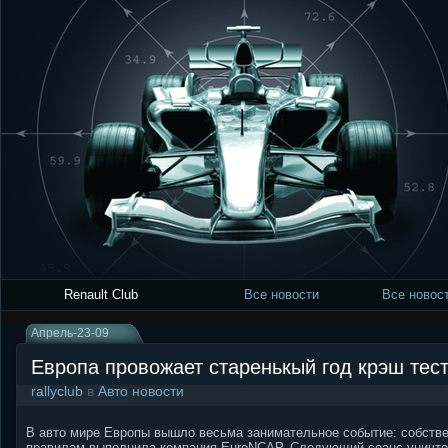
Renault Club
Все новости
Все новост
Апрель-23-09
Европа провожает старенькый год крэш тес
rallyclub
в
Авто новости
В авто мире Европы вышло весьма занимательное событие: собств
правилам выполнила компания EuroNCAP. Следующий сеанс уничто