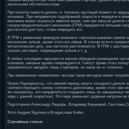
нескольким обстоятельствам.
При попытке завести дизель «с толкача» крутящий момент от ведущ
коленвал. При неправильно подобранной скорости и передаче в мом
маховика может оказаться заметно выше, чем при запуске дизеля с
газораспределительного механизма (ГРМ) передаются большие нагр
достаточно для того, чтобы повредить его.
В ГРМ с ременным приводом возможно «проскальзывание» ремня на
нескольких зубьев, кроме этого его обрыв. В случае если в газор
металлическая цепь, она частично растягивается. В ГРМ с шестер
шпонок шестерен, повреждение зубьев и т. д.
В любых ситуациях нарушается верное обоюдное размещение часте
клапанов, каковые однако повреждаются. Смогут кроме этого лопнут
направляться заводить лишь стартером, но никак не «с толкача».
При неизменном «оживлении» мотора таким методом может потребо
Нужно Подчеркнутьь, что зимний период запуск холодного дизеля з
соответствующего сезону «летнего» дизтоплива, кроме этого при не
же показалась, его направляться создавать лишь на завышенных пе
езде с данной скоростью). Это пара уменьшит ударные нагрузки на
Подготовили Александр Ландарь, Владимир Корницкий, Светлана Ск
Фото Андрея Яцуляка и Владислава Бойко
Случайные статьи: