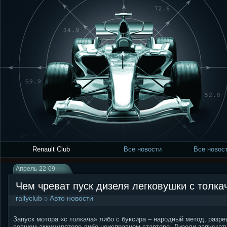
Renault Club
Все новости
Все новост
Апрель-22-09
Чем чреват пуск дизеля легковушки с толка
rallyclub
в
Авто новости
Запуск мотора «с толкача» либо с буксира – народный метод, разр
севшем аккумуляторе либо неисправном стартере. Дизели запускат