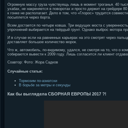
Огромную массу груза чувствуещь лишь в момент троганья. 40 тыс
ухабах, не накреняется в поворотах и просто держит на грейдере 8
к гонке не располагает. Дело в том, что «Глорос» трудится совмес
посыплется через борта.
Всем достается по четыре ковша. Три ведущих моста с уверенност
упрочнений выбирается на твёрдый грунт. Однако выброс мотора п
И в случае если на равнинных карьерах на это смотрят через пальц
доставляет большое количество морок.
Что ж, автомобиль, по-видимому, удался, не смотря на то, что о к
собираются вывести к 2009 году. Лишь согласится ли клиент отдав
Соавтор: Фото: Жора Садков
Случайные статьи:
Тормозим по-азиатски
В борьбе за метры и секунды
Как бы выглядела СБОРНАЯ ЕВРОПЫ 2017 ?!