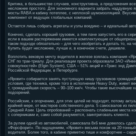
Критика, в большинстве случаев, конструктивна, а предложения вс
несложнее простого. Для экономного варианта забрать наддувную 
мосты RABA и кабину потеплее, с неплохой шумоизоляцией. Вкусив
компонент от ведущих глобальных компаний.
Остается лишь собрать агрегаты и узлы воедино – и идеальный авт
Конечно, сделать хороший грузовик, а тем паче запустить его в сер
если в вашем распоряжении имеется комплектующие от общепризна
таком подходе обязательно – для чего изобретать и делать то, на 
Купить будет несложнее, лучше и, в конечном счете, дешевле.
Воплотить вековую мечту водителя в железе взялась компания «Яр
СНГ по трак-триалу. Для реализации проекта образовали ЗАО «Инв
совокупностей» (Elgin System), США – 51% акций и «Тракс энд Дамп
Российской Федерации, в Петербурге.
«Яровит» собирается занять пустующую нишу грузовиков громадно
условия, где техника, кроме того в исполнении Heavy Duty, живет в
т, громаднейшая скорость – 90–100 км/ч. Чтобы такие высочайшие
подозрений.
Российские, к огорчению, для этих целей не подходят, потому акту
крайней мере, от мастеров собственного дела. 5 самосвалов из пил
Средней Азии. Цель опробований – распознать слабенькие места к
с соперниками и, само собой разумеется, заинтриговать клиента.
За рулем одной из автомобилей, самосвала 8х6 мне довелось сдела
«Форсфорит». По ощущениям, «Яровит» весьма похож на 20-тонный 
водителя. Более того, в кабине приметно тише и комфортнее – сиде