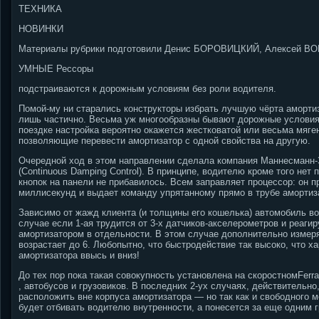
ТЕХНИКА
НОВИНКИ
Материалы рубрики подготовили Денис БОРОВИЦКИЙ, Алексей 
УМНЫЕ Рессоры
подстраиваются к дорожным условиям без роли водителя.
Помой-му ни старались конструкторы избрать лучшую чёрта аморти
лишь частично. Весьма уж многообразны бывают дорожные условия,
поездке настройка вероятно окажется жестковатой или весьма мяг
позволяющие перевести амортизатор с одной свойства на другую.
Очередной ход в этом направлении сделала компания Маннесманн-
(Continuous Damping Control). В принципе, водителю кроме того нет
кнопок на панели не прибавилось. Всем заправляет процессор: он 
миллисекунд и выдает команду упрятанному прямо в трубе аморти
Зависимо от жажд клиента (и толщины его кошелька) автомобиль в
случае если 1-ая трудится от 3-х датчиков-акселерометров и реаги
амортизатором в отдельности. В этом случае дополнительно измеря
возрастает до 6. Любопытно, что быстродействие так высоко, что 
амортизатора ввысь и вниз!
До тех пор пока такая совокупность установлена на скоростномFerr
, автобусов и грузовиков. В последних 2-ух случаях, действительн
расположить вне корпуса амортизатора — но так как и свободного ме
будет отбивать водителю внутренности, а понесется за еще одним г