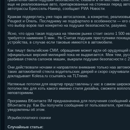
еще не реализованные авто, припаркованные на стоянках перед ав
автотрассы Брюссель-Намюр, сообщает РИА Новости.
Кражам подверглись уже пара автосалонов, а конкретно, реализов
Peugeot и Опель. Последнему не подфартило в особенности — его о
что выбор воров пал конкретно на подушки безопасности, разумно.
Ясно, что одна такая подушка на тёмном рынке стоит около 1 500 ев
требуется наименее 5 мин.. Не Считая подушек преступники похищ
устройства, в случае если таковые имеются в автомобиле.
Как пишут бельгийские СМИ, обращение может идти об орудующей в 
официальных версией милицией пока не выдвигается.
Меж тем, русс
разбивая стекла салонов машин, выкрали подушки безопасности с 28 
Они действовали ночами и направляли внимание только наа автом
таких автомобилей стекла водительских дверей и скоро скручивали
докладывает Kolesa.ru ссылаясь на TLTnews.
Натяжные потолки для квартир представлены у нас в самом широко
потолки пвх для хоть какого именно стиля дизайна, сможете вопло
неповторимим.
Программа ВКонтакте IM предназначена для получения сообщений и
ВКонтакте.ру. Как Вы получите сообщение от пользователя, приглаш
уведомлены об этом.
Игрыбесплатного скачки
Случайные статьи: