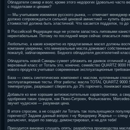
Обладатели самар и волг, кроме этого недорогих (довольно часто в
с подделками и ценами?
— Мы учитываем изюминке русского рынка, — отмечает менеджер к
должно сопровождаться сильной ценовой амнистией — купить фран
стоимостей должна быть эластичной. Что касается подделок, то до 
В Российской Федерации еще не успели запастись липовыми канистр
нерентабельным. Потому по последней мере сейчас опасаться левог
Любопытно, а какие конкретно из предлагаемых масел должны восп
компании уверенны, что минеральные масла доживают собственные 
пожалуй, заблаговременно. Бедного обладателя десятилетней кла
Обладатель новой Самары сумеет ублажить ее движок отличной и 
верховный класс от Тоталь это, конечно, семейство QUARTZ 9000 H
нового продукта учитывал современные эксплуатационные требова
База — смесь синтетических компонент с маслом, купленным спосо
эксплуатационные тесты. Итог работы: масла TOTAL QUARTZ 9000 S
температурах, разрешают сберегать до 3% горючего, понижают изно
Добавьте ко мне хорошие антиокислительные характеристики, а сви
одобрение таких грандов, как Пежо-Ситроен, Фольксваген, Merced
звучит чудесное — разумная цена.
В итоге спросим, а не создаёт ли Тоталь так пользующиеся популя
горючего)? Задаем данный вопрос г-ну Фредерику Жарнье — спецу
разъяснял, водил по заводу, демонстрировал, и на для тебя!
Приходится виновно слушать опять: разработка производства масл