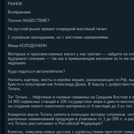
РЫНОК
Воображаем
Полное НАШЕСТВИЕ?
На русский рынок пришел очередной масляный гигант.
С огромным запозданием, но с жёсткими намерениями.
Миша КОЛОДОЧКИН
Моторных и трансмиссионных масел у нас хватает — зайдите на хот
будоражат сознание — так как в примыкающем магазине за те же на
недешево.
Куда податься автолюбителю?
Напоить картеры, мосты и коробки машин, разъезжающих по Рф, в
Кристо и популярная как Александр Дюма. В борьбу с добросовест
Тоталь.
Тот Тоталь… Нефтяные и газовые скважины на Среднем Востоке и в
14 000 сервисных станций в 100 государствах мира и двести милли
на создание нового смазочного материала от 6 месяцев до 2-ух лет
Конкретно масло Тоталь кипело в плачущих моторах ситроенов, ч
различных наименований продукции в упаковках от 1 до 208 л. и рас
что Тоталь рассчитывает в Российской Федерации?
Конечно, лимузины новых русских с удовольствием проглотят самую