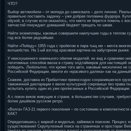
ЧТО?
Выбор автомобили – от мопеда до самосвала – дело личное. Реаль
правильно поставить задачку – уже добрая половина фуррора. Куп
обузой, в случае если оказалось, что никто не берется помочь с во
запчастей понуждает домашний бюджет трещать по швам.
Найти экземпляры, каковые совершили наилучшие годы в теплом сух
год все более редчайшая.
Найти «Победу» 1955 года с пробегом в пара тыщ км – мечта многих
волшебство. На 1-ый взгляд красивая картина на забугорном рынке.
У неискушенного новенького обилие моделей, их вид и сравнимо ни
легитимных способов ввоза в страну олдтаймеров для настоящей экс
победить. Любопытно, что кроме того авто, каковые нисколечко не
Российской Федерации, ввезти из «красивого далека» как на данный
Скажем, доставка из Прибалтики превосходно сохранившегося груз
таможенной декларации о ввозе культурной сокровище без права по
испытать купить один из уже прописанных в Российской Федерации.
А с покон веков живущие в стране, в большинстве случаев, требую
более дешёвом русском ретро.
«Волга» ГАЗ-21 первого поколения – по состоянию и комплектности
КАК?
Определившись с маркой и моделью, займемся поиском. Процесс ко
существование! Скрупулезный поиск на страничках и просторах Ве
(иногда по законам детективного жанра) и разочарование от времен