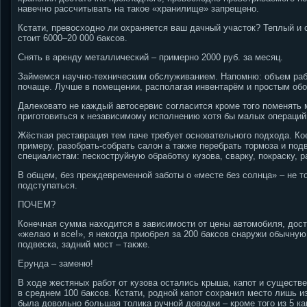
навечно рассчитывать на такое «хранилище» запрещено.
Кстати, превосходно ли охраняется ваш дачный участок? Теплый и с
стоит 6000–20 000 баксов.
Снять в аренду металлический – примерно 2000 руб. за месяц.
Займемся научно-техническим обслуживанием. Напомню: объем раб
почаще. Лучше в помещении, располагая инвентарём и простым об
Далековато не каждый автосервис согласится кроме того поменять м
приготовиться к независимому исполнению хотя бы малых операций.
Жёсткая реставрация тем паче требует основательного подхода. Кое-
примеру, разобрать-собрать салон а также перебрать тормоза и под
специалистам: пескоструйную обработку кузова, сварку, покраску, 
В общем, без преждевременной заботы о «месте без солнца» – не то
подступаться.
ПОЧЕМ?
Конечная сумма находится в зависимости от цены автомобиля, дост
«желаю и все!», я некогда приобрел за 200 баксов снаружи обычну
подвеска, задний мост – также.
Ерунда – заменю!
В ходе жестяных работ от кузова остались крыша, капот и существ
в среднем 100 баксов. Кстати, родной капот сохранил место лишь и
была довольно большая толика ручной доводки – кроме того из 5 ка