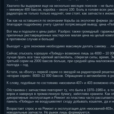
Хватило бы выдержки еще на несколько месяцев поисков – не было 
– минимум 400 баксов, коробка – около 100. Боль в голове всех р
радиатора не только только недочёт, они стоят, как запчасти к ином
Так как на оставшихся по окончании борьбы за экологию фирмах за
благодаря подробному учету сделал потрясающий вывод: цена «Поб
Вот мы и подошли к цены работ. Разброс также громадный: гаражны
приличных реставрационных мастерских малая цена на целый компле
в противном случае и больше!
Выходит – для экономии необходимо максимум делать самому… либ
Сейчас отыскать хорошую «Победу» возможно лишь за 4000 – 10 000
лучше брать все таки крепкий автомобиль, сберегая силы, время, Э
третьей серии на 2000 баксов больше, при средней цены малоезжено
полгода – год.
Кстати, за «Волгу» первой серии со звездой на радиаторной решет
«вторая серия»: 8000–12 000 баксов. Обращение о автомобилях в р
К слову, подобные по состоянию «москвичи-407» и 403 возможно оты
Обстановка с запчастями повторяет ту, что была в 1970–1980-е, в т
впрок и завернув в промасленную бумагу, заботливо хранили. Как о
декоративные эксплуатация и Ремонт из пластика часто рассыпаютс
панель «Победы» не воодушевляет сходу добывать кошелек, да и н
Возрастает спрос и на Ремонт и эксплуатация для «москвичей-403»,
новодельные запчасти. Но рынок лишь формируется.