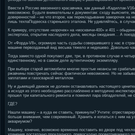
Ввести в Россию ввезенного красавчика, как данный «Кадиллак-V16
невозможно. Будьте внимательны к документам: сходу выясните, и
доверенностей – не что второе, как перекладывание заморочек на н
лишь техпаПодвеска старенького эталона. Не удивляйтесь, в случае
К примеру, отсутствие «корочек» на «москвичи-400» и 401 – обыде
экспертиза, открытие наследного дела, месяцы ожидания… А поездки
От «Форда-V8», огромную часть судьбы совершившего у нас в стране
машине первозданный вид весьма тяжело и недешево. Довольно час
Тогда заместо одной покупают две, три, в противном случае и чет
единственному, но в самом деле аутентичному экземпляру.
При выборе старой автомобили многие простые нюансы не срабатыва
ржавчины повстречать сейчас фактически невозможно. Но не забыв
заплатами и газосваркой металлом.
Ну и дымящий движок не должен останавливать настоящего ценител
а исходя из этого необходимо расслабленно и методично инспектиро
прошел три капитального ремонта и поменял пара обладателей, не с
ГДЕ?
Нашли машину – а куда ее ставить, прикинули? Учтите: отреставри
больше внимания, чем современный. Хранить и копаться с ним на ул
аквариумом?
Машину, конечно, возможно временно поставить во дворе под чехлом
хранения достаточно прохладного, превосходно проветриваемого по