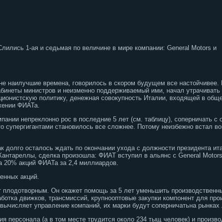
лились 1-ая и седьмая по величине в мире компании: General Motors и
т не наилучшие времена, говорилось в скором будущем все настойчивее.
бинеты министров и неизменно поддерживаемый ими, начал утрачивать 
кционистскую политику, денежная совокупность Италии, входящей в общ
жении ФИАТа.
мпании непреклонно рос в последние 5 лет (см. таблицу), соперничать 
 супергигантами становилось все сложнее. Потому неизбежно встал во
ак долго осталось ждать по окончании ухода с должности президента ит
Кантареллы, сделка произошла: ФИАТ вступил в альянс с General Motors
а 20% акций ФИАТа за 2,4 миллиардов.
енных акций.
т плодотворным. Он окажет помощь за 5 лет уменьшить производственн
ботка движков, трансмиссий, крупнооптовые закупки компонент для пр
 вычисляет управление компаний, их марки будут соперничатьна рынках
я персонала (а в том месте трудится около 234 тыщ человек) и произв