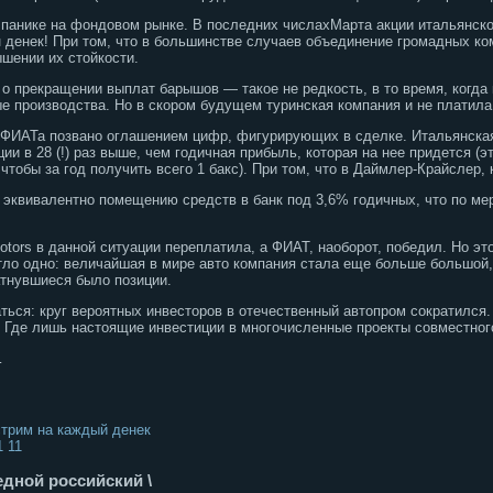
к панике на фондовом рынке. В последних числахМарта акции итальянско
 денек! При том, что в большинстве случаев объединение громадных ко
ышении их стойкости.
 о прекращении выплат барышов — такое не редкость, в то время, когд
е производства. Но в скором будущем туринская компания и не платила
г ФИАТа позвано оглашением цифр, фигурирующих в сделке. Итальянска
ии в 28 (!) раз выше, чем годичная прибыль, которая на нее придется (
чтобы за год получить всего 1 бакс). При том, что в Даймлер-Крайслер, 
 эквивалентно помещению средств в банк под 3,6% годичных, что по м
Motors в данной ситуации переплатила, а ФИАТ, наоборот, победил. Но 
тло одно: величайшая в мире авто компания стала еще больше большой
атнувшиеся было позиции.
ься: круг вероятных инвесторов в отечественный автопром сократился. 
 Где лишь настоящие инвестиции в многочисленные проекты совместног
…
кстрим на каждый денек
1 11
едной российский \