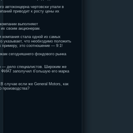
го автоконцерна чертовски упали в
мпаний приводит к росту цены их
а компании выполняют
 их своим акционерам.
я компания стала одной из самых
это указывает, что необходимо положить
к примеру, это соотношение — 9:1!
еркам сегодняшнего фондового рынка
это — дело специалистов. Широким же
, ФИАТ заполучил б’ольшую его марка
В случае если же General Motors, как
о производства?