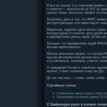
И все же альянс 2-ух компаний привёл 
стоимости — фактически на 11% за один
ценных бумаг, поскольку говорит об пов
Возможно, дело в том, что ФИАТ заявил
реструктуризацию или инвестируют новы
Вероятнее, падение курса ценных бума
малодоходных в отрасли: цена одной акц
в приобретение ценных бумаг 28 баксов, 
Выходит, что приобретение акций ФИАТа
весьма нерентабельно.
Многие аналитики говорят, что General 
кругам автолюбителей должно быть све
и устойчивость, возможно, упрочит пош
А гражданам России в самый раз задумат
молвят, станет хозяином ктому же Дэу…
До тех пор пока — слова, слова, слова
Случайные статьи:
Слабенькое звено nissan x-trail э
Программка основная дорога 22 0
С Байконура ушел в космос очер