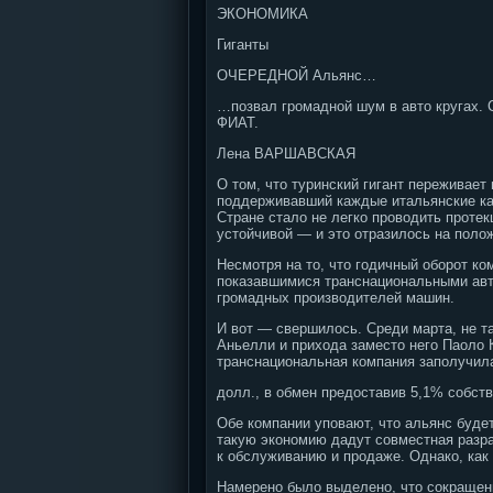
ЭКОНОМИКА
Гиганты
ОЧЕРЕДНОЙ Альянс…
…позвал громадной шум в авто кругах. С
ФИАТ.
Лена ВАРШАВСКАЯ
О том, что туринский гигант переживае
поддерживавший каждые итальянские ка
Стране стало не легко проводить проте
устойчивой — и это отразилось на поло
Несмотря на то, что годичный оборот ко
показавшимися транснациональными авто
громадных производителей машин.
И вот — свершилось. Среди марта, не т
Аньелли и прихода заместо него Паоло 
транснациональная компания заполучил
долл., в обмен предоставив 5,1% собств
Обе компании уповают, что альянс буде
такую экономию дадут совместная разра
к обслуживанию и продаже. Однако, как
Намерено было выделено, что сокращени