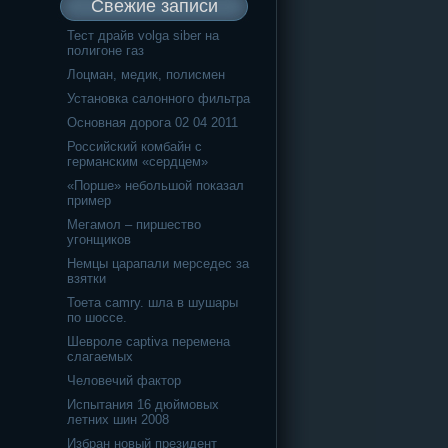
Свежие записи
Тест драйв volga siber на
полигоне газ
Лоцман, медик, полисмен
Установка салонного фильтра
Основная дорога 02 04 2011
Российский комбайн с
германским «сердцем»
«Порше» небольшой показал
пример
Мегамол – пиршество
угонщиков
Немцы царапали мерседес за
взятки
Тоета camry. шла в шушары
по шоссе.
Шевроле captiva перемена
слагаемых
Человечий фактор
Испытания 16 дюймовых
летних шин 2008
Избран новый президент