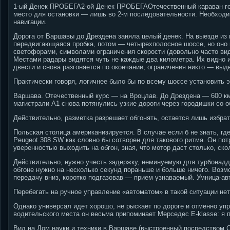
1-ый Денек ПРОБЕГА2-ой Денек ПРОБЕГАОтечественный караван гот
место для остановки — лишь во 2-м последовательности. Необход
навигации.
Дорога от Варшавы до Дрездена заняла целый денек. На выезде из
передвигающаяся пробка, потом — четырехполосное шоссе, но оно 
светофорами, символами ограничения скорости (довольно часто ви
Местами радары видятся чуть не каждые два километра. Их видно и
двести и снова разгоняется по окончании, ограничения никто — выд
Практически говоря, логичнее было бы по всему шоссе установить эт
Варшава. Отечественный курс — на Вроцлав. До Дрездена — 600 к
магистрали A1 снова потянулись узкие дороги через городишки со 
Действительно, разметка разрешает обгонять, остается лишь избрат
Польская столица американизируется. В случае если б не знать, г
Peugeot 308 SW как словно бы сотворен для такового ритма. Он пот
уверенностью выходить на обгон, зная, что мотор даст столько, ско
Действительно, нужно учесть задержку, неминуемую для турбонаддув
обгоне нужно на несколько секунд пораньше и больше ничего. Возмо
передачу вниз, коротко подгазовав — прием узнаваемый. Умница-а
Перебегать на ручное управление «автоматом» в такой ситуации нет
Однако универсал идет хорошо, не рыскает по дороге и отменно упр
водительского места он весьма припоминает Мерседес E-klasse: я
Вид на Дом науки и техники в Варшаве (выстроенный посредством