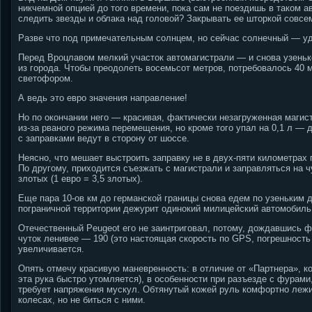
никчемной опцией до того времени, пока сам не поездишь в таком а
следить звезды и облака над головой? Закрывать ее шторкой совсем
Разве что под примечательным солнцем, но сейчас солнечный — уда
Перед Вроцлавом мелкий участок автомагистрали — и снова узеньк
из города. Чтобы преодолеть восемьсот метров, потребовалось 40 
светофором.
А ведь это евро значения направление!
Но по окончании него — красивая, фактически незагруженная магист
из-за рваного режима перемещения, но кроме того упал на 0,1 л — до
с заправками ведут в сторону от шоссе.
Неясно, что мешает выстроить заправку не в двух-пяти километрах 
По другому, приходится съезжать с магистрали и заправляться на 
злотых (1 евро = 3,5 злотых).
Еще пара 10-ов км до германской границы снова едем по узеньким 
пограничной территории дежурит одинокий милицейский автомобиль
Отечественный Peugeot его не заинтриговал, потому, дождавшись фи
чуток ленивее — 190 (это настоящая скорость по GPS, погрешность 
увеличивается.
Опять отмечу красивую маневренность: в отличие от «Партнера», ко
эта рука быстро утомляется), в особенности при разъезде с фурами
требует напряжения мускул. Обтянутый кожей руль комфортно лежит
колесах, но не биться с ними.