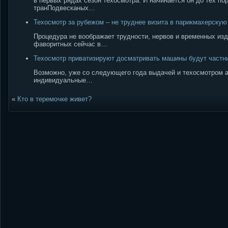
в первых рядах сезон техосмотра. И начинается он до тех п
транПодвесканых…
Техосмотр за рубежом – не труднее визита в парикмахерскую
Процедура не воображает трудности, нервов и временных изд
фаворитных сейчас в…
Техосмотр приватизируют досматривать машины будут частн
Возможно, уже со следующего года выдачей и техосмотром 
индивидуальные…
«
Кто в теремочке живет?