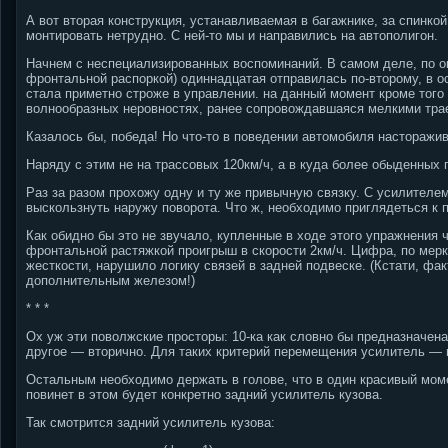
А вот вторая конструкция, устанавливаемая в багажнике, за спинко
монтировать нетрудно. С ней-то мы и направились на автополигон.
Начнем с неспециализированных воспоминаний. В самом деле, по о
фронтальной распоркой) одиннадцатая отправилась по-второму, в ос
стала приметно строже в управлении. на данный момент кроме того 
волнообразных неровностях, ранее сопровождавшаяся мелкими тра
Казалось бы, победа! Но что-то в поведении автомобиля насторажив
Наряду с этим не на трассовых 120км/ч, а в куда более обыденных 
Раз за разом прохожу одну и ту же привычную связку. С усилителе
выскользнуть наружу поворота. Что ж, необходимо приглядеться к 
Как обидно бы это не звучало, купленные в ходе этого упражнения
фронтальной растяжкой проигрыш в скорости 2км/ч. Цифра, по мерк
жесткости, нарушило логику связей в задней подвеске. (Кстати, фа
дополнительным железом!)
* * *
Ох уж эти поволжские просторы: 10-ка как словно бы предназначен
другое — вторично. Для таких критерий перемещения усилитель — в
Остальным необходимо держать в голове, что в один красивый моме
повинет в этом будет конкретно задний усилитель кузова.
Так смотрится задний усилитель кузова: