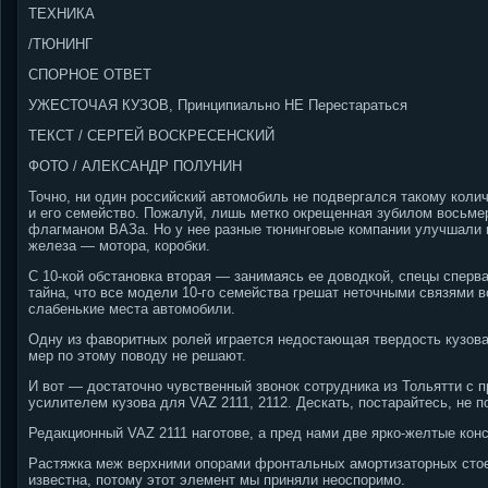
ТЕХНИКА
/ТЮНИНГ
СПОРНОЕ ОТВЕТ
УЖЕСТОЧАЯ КУЗОВ, Принципиально НЕ Перестараться
ТЕКСТ / СЕРГЕЙ ВОСКРЕСЕНСКИЙ
ФОТО / АЛЕКСАНДР ПОЛУНИН
Точно, ни один российский автомобиль не подвергался такому колич
и его семейство. Пожалуй, лишь метко окрещенная зубилом восьме
флагманом ВАЗа. Но у нее разные тюнинговые компании улучшали в
железа — мотора, коробки.
С 10-кой обстановка вторая — занимаясь ее доводкой, спецы сперв
тайна, что все модели 10-го семейства грешат неточными связями 
слабенькие места автомобили.
Одну из фаворитных ролей играется недостающая твердость кузова
мер по этому поводу не решают.
И вот — достаточно чувственный звонок сотрудника из Тольятти с
усилителем кузова для VAZ 2111, 2112.
Дескать, постарайтесь, не п
Редакционный VAZ 2111 наготове, а пред нами две ярко-желтые конс
Растяжка меж верхними опорами фронтальных амортизаторных стоек 
известна, потому этот элемент мы приняли неоспоримо.