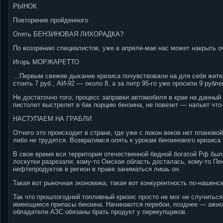
РЫНОК
Повторение пройденного
Опять БЕНЗИНОВАЯ ЛИХОРАДКА?
По воззрению специалистов, уже в апреле-мае нас может накрыть о
Игорь МОРЖАРЕТТО
…Первым свежее дыхание кризиса почувствовали на для себя жител
стоить 7 руб., АИ-92 — около 8, а за литр 95-го уже просили 9 рубл
Не достаточно того, процесс заправки автомобиля в крае на данны
пистолет выстрелит в бак порцию бензина, не повезет — нальет ч
НАСТУПАЕМ НА ГРАБЛИ
Отчего это происходит в стране, где уже с покон веков нет планов
либо не трудятся. Возвратимся опять к урокам бензинового кризиса 
В свое время вся территория отечественной бедной богатой Рф бы
лоскутки разрезали: кому-то Омская область досталась, кому-то П
нефтепродуктов в регион в праве заниматься лишь он.
Такая вот рыночная экономика, такая вот конкурентность по-нашенск
Так что прошлогодний топливный кризис просто не мог не случиться
имеющиеся припасы бензина. Начинаются перебои, позднее — ажиот
обладатели АЗС обязаны брать продукт у перекупщиков.