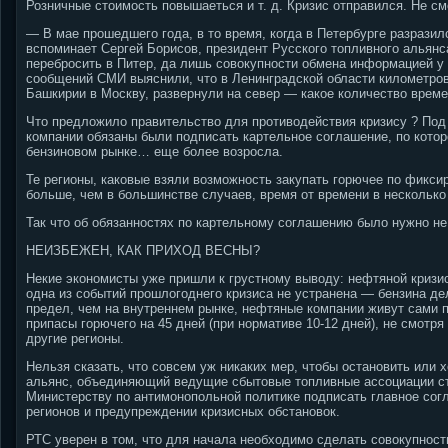
Розничные стоимость повышаеться и т. д. Кризис отправился. Не см
— В мае прошедшего года, в то время, когда в Петербурге разрази
вспоминает Сергей Борисов, президент Русского топливного альян
перебросить в Питер, да лишь совокупности обмена информацией у 
сообщений СМИ выяснили, что в Ленинградской области километров
Башкирии в Москву, развернули на север — какое количество врем
Что предложило правительство для противодействия кризису ? По
компании обязаны были подписать картельное соглашение, по котор
бензиновом рынке… еще более возросла.
Те регионы, каковые взяли возможность закупать горючее по фикси
больше, чем в большинстве случаев, время от времени в несколько р
Так что об обязанностях по картельному соглашению было нужно не
НЕИЗБЕЖЕН, КАК ПРИХОД ВЕСНЫ?
Некие экономисты уже пришли к грустному выводу: нефтяной кризис 
одна из событий прошлогоднего кризиса не устранена — бензина де
предел, чем на внутреннем рынке, нефтяные компании живут сами 
припасы горючего на 45 дней (при нормативе 10-12 дней), не смотря
другие регионы.
Нельзя сказать, что совсем уж никаких мер, чтобы остановить или 
альянс, объединяющий ведущие сбытовые топливные ассоциации ст
Министерству по антимонопольной политике подписать главное со
регионов и предупреждении кризисных обстановок.
РТС уверен в том, что для начала необходимо сделать совокупност