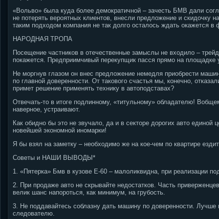
«Вольво» была куда более демократичной – зачесть БМВ дали согла
не потерять вероятных клиентов, внесли предложение и скидочку на
таким подходом компания не так долго осталось ждать окажется в 
НАРОДНАЯ ТРОПА
Посещение частников в отечественные замыслы не входило – трейд-и
покажется. Предприимчивый перекупщик пасся прямо на площадке 
Не моргнув глазом он внес предложение немедля приобрести машину
по главной доверенности. От такового счастья мы, конечно, отказал
примет решение применять технику в автоподставах?
Отвечать-то в итоге подлинному, «титульному» обладателю! Вобщем,
наверное, устраивают.
Как обидно бы это не звучало, да и в секторе дорогих авто единой
новейшей экономной иномарки!
Я бы взял на заметку – необходимо же на кое-чем по квартире ездит
Советы и НАШИ ВЫВОДЫ*
1. «Пятерка» Бмв в кузове Е-60 – малоликвидна, при реализации по
2. При продаже авто не скрывайте недостатков. Часть приверженцев
велик шанс напороться, как минимум, на грубость.
3. Не поддавайтесь соблазну дать машину по доверенности. Лучше 
следователю.