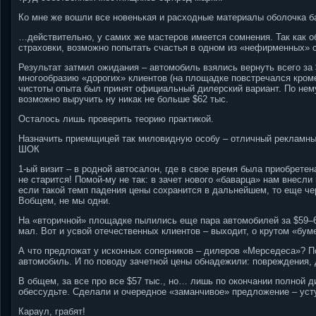
Ко мне же вошли все новенькая и расходные материалы оболочка ба
…действительно, у самих же мастеров имеется сомнения. Так как о
страховки, возможно попытать счастья в одном из «нефирменных» с
Результат затмил ожидания – автомобиль взялись вернуть всего за 
многообразию «дорогих» клиентов (на площадке повстречался кроме 
чистоты опыта был принят официальный дилерский вариант. По нем
возможно выручить ну никак не больше $62 тыс.
Осталось лишь проверить теорию практикой.
Назначить приемщицей так миловидную особу – отличный рекламны
ШОК
1-ый визит – в родной автосалон, где в свое время была приобрете
не старится! Помой-му не так: в зачет нового «баварца» нам внесли
если такой темп падения цены сохранится в дальнейшем, то еще че
Вобщем, не мы одни.
На «вторичной» площадке пылились еще пара автомобилей за $59–64
мал. Вот и усвой отечественных клиентов – выходит, о крутом «бу
А что предложат у исконных соперников – дилеров «Мерседеса»? П
автомобиль. И по поводу зачетной цены обнадежили: повреждения, де
В общем, за все про все $57 тыс., но… лишь по окончании полной д
обессудьте. Сделали и очередное «заманчивое» предложение – усту
Караул, грабят!