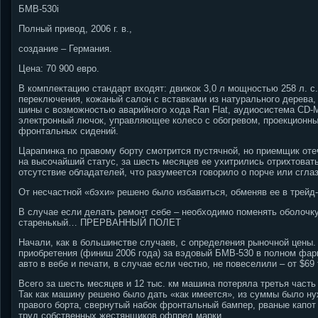
БМВ-530i
Полный привод, 2006 г. в.,
создание – Германия.
Цена: 70 900 евро.
В комплектацию стандарт входят: движок 3,0 л мощностью 258 л. с.
переключения, кожаный салон с вставками из натурального дерева,
шины с возможностью аварийного хода Ran Flat, аудиосистема CD-
электронный лючок, управляющее колесо с обогревом, проекционны
фронтальных сидений.
Царапинка по правому борту смотрится пустячной, но приемщик от
на высочайший статус, за шесть месяцев ее ухитрились отрихтоват
отсутствие обладателей, что разумеется говорило о порче или сглаз
От несчастной «бэхи» решено было избавиться, обменяв ее в трейд-
В случае если делать ремонт себе – необходимо поменять оболочку
старенькый…
ПРЕРВАННЫЙ ПОЛЕТ
Начали, как в большинстве случаев, с определения рыночной цены.
приобретения (финиш 2006 года) за вэдовый БМВ-530 в полном фарш
авто в вебе и печати, в случае если честно, не повеселили – от $69 
Всего за шесть месяцев и 12 тыс. км машина потеряла третья часть
Так как машину решено было дать «как имеется», из суммы было нуж
правого борта, свернутый набок фронтальный бампер, рваные капот 
труд собственных жестянщиков офпред марки.