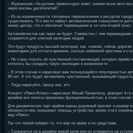
– Журнальчик «За рулем» превосходно знает, какими были авто пос
через восемь десятилетий?
– Из-за ограниченности топливных перенаселения и ресурсов город
существовать. Его место займут автоматические совокупности дост
иному центру, что и обеспечит перемещение в тот или второй пункт.
Автомобилистов как таких не будет. Совместно с тем перемещение 
сохранятся для элитной категории людей.
Это будут продукты высшей категории, как, скажем, сейчас дорогие
инвентарем для отсчета времени, сколько эмблемой престижа и ста
– Не стану гласить об чувственной составляющей, которую привёл 
хотелось бы созидать такую эволюцию в возможности…
– В этом случае я нарисовал вам пользующийся популярностью авто
80 лет.
А это будет автомобиль чувственный, вызывающий гордость 
– Тогда нарисуйте, прошу вас, его.
Концепт «Пежо-Флюкс» нарисовал Михай Панаитеску, фаворит 4-го 
дизайне все полосы пронизаны функциональностью, в этом случае
Для динамических черт крайне важны дорожный просвет и размер кол
обзорности ему оказывают помощь устройства, кроме этого огромны
вид «Пежо».
Так что любой изберет то, что ему по нраву и по средствам.
– Сохранится ли в дизайне живой ритм или он отправится на уступк