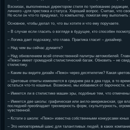
Вэскизах, выполненных директором стиля по требованию редакции, 
личного –для престижа и статуса. Хороший вопрос. Считаю, что св
Но если он что-то придумал, то компьютер, помогая ему выполнить 
Основное, чтобы делал то, что вы хотите и что ему поручаете.
– В случае если гласить о взгляде в будущее, кто способен посмот
– Логика дает подсказку, что глава. Практика гласит – дизайнер.
– Над чем вы сейчас думаете?
– Над обновлением всей отечественной палитры автомобилей. Главн
«Пежо» имеет громадной стилистический багаж. Обновить – не свид
стилистику.
– Каким вы видите дизайн «Пежо» через десятилетие? Какая цветов
– Цветовые ответы изменяются в среднем раз в два года, в то вре
остаться что-то кошачье. Возможно, мы избавимся от барочности, к
– Имеется ли в стилистике машин эры, подобные тем, что отмечены
– Имеется две школы: графическая или англо-американская, где вла
последней преобладает трехмерность форм, скульптурность, огромн
чувственной.
– Кстати о школе: «Пежо» известна собственными конкурсами юны
– Это неповторимый шанс для талантливых людей, в каких компани