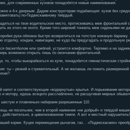
оже, для современных кузовов понадобятся новые наименования.
ожно и 4-х дверным. Дадим конструкторам подабающее: кузов без средне
памятовать) по-Подвескаивному твёрдый.
 садиться на твое водительское место, протискиваясь меж фронтальной 
ть из этого не охото. Кроме того широкий тоннель меж сиденьями не дав
коробки рука обязана быстро возвратиться на толстую кожаную баранку. 
ю отделку, кондюк, навигацию, не худо бы предугадать и продольную ре
ся баскетболом или греблей, устроится комфортно. Терпимо и на заднем 
Дверь возможно открыть лишь по окончании фронтальной.
и, то, чтобы выкарабкаться из купе, понадобится гимнастическая стройн
вия: ты – резкий и стремительный. А не желаешь ли пожить размеренно
ихии?
 капот и соответствующие «вздернутые» крылья. И порыкивание мотора 
ию и мотору, едешь всецело расслабленно, не расшугивая мирных обыват
 шестую и плавненько набираем разрешенные 110.
ещь не посильнее, чем в второй наименее «не добрый» и твёрдой машин
, действительно, в цивилизованном темпе. А вот и местный нарушитель!
 нашей корме. Куцее перемещение рычагом, газ… «Подвескасмен» преобра