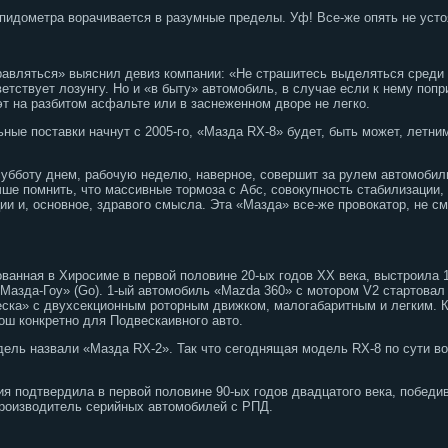
спидометра ворачивается в разумные пределы. Уф! Все-же опять не ус
авляться» выяснил девиз компании: «Не страшитесь выделяться среди 
тствует лозунгу. Но и «в быту» автомобиль, в случае если к нему попр
т на разбитом асфальте или в заснеженном дворе не легко.
ые поставки начнут с 2005-го, «Мазда RX-8» будет, быть может, летним
в субботу днем, рабочую неделю, наверное, совершит за рулем автомобил
чше помнить, что массивные тормоза с Абс, совокупность стабилизации,
и и, основное, здравого смысла. Эта «Мазда» все-же провокатор, не см
ованная в Хиросиме в первой половине 20-ых годов XX века, выстроила 
Мазда-Гоу» (Go). 1-ый автомобиль «Mazda 360» с мотором V2 стартовал 
ска» с двухсекционным роторным движком, малогабаритным и легким. К
ош конкретно для Подвескаивного авто.
ель назвали «Мазда RX-2». Так что сегоднящая модель RX-8 по сути в
я подтвердила в первой половине 90-ых годов двадцатого века, победив
роизводитель серийных автомобилей с РПД.