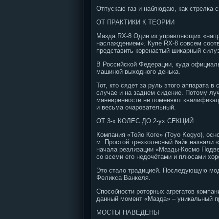
Отпускаю газ и наблюдаю, как стрелка 
ОТ ПРАКТИКИ К ТЕОРИИ
Мазда RX-8 Один из управляющих «напр
наслаждением». Купе RX-8 совсем соотве
представить коренастый шикарный силуэ
В Российской Федерации, куда официальн
машиной выходного денька.
Тот, кто сядет за руль этого аппарата 
случае и на заднем сидение. Потому лу
маневренности не поменяют квалификаци
и весьма очаровательный.
ОТ 3-х КОЛЕС ДО 2-ух СЕКЦИЙ
Компания «Тойо Коге» (Toyo Kogyo), осн
м. Простой трехколесный байк назвали «
начала реализации «Мазды-Космо Подве
со всеми его недочётами и плюсами хор
Это стало традицией. Последующую мод
Феликса Ванкеля.
Способности роторных агрегатов компани
данный момент «Мазда» – уникальный п
МОСТЫ НАВЕДЕНЫ