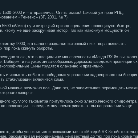
 1500–2000 и – отправились. Опять рывок! Таковой уж нрав РПД,
ованием «Ренезис» (ЗР, 2001, № 7).
 5500 об/мин) ну и хитрецкий привод сцепления провоцируют быстро,
чи, ктому же еще раскручивая мотор. Так как максимум мощности он
отметку 9000, и в салоне раздался истошный писк: пора включать
 пор пока скинуть обороты.
евосходно знаю, что в дисциплине маневренности «Мазда RX-8» вышкол
. Вобщем, и на узких зигзагообразных дорожках шведской провинции сх
изкопрофильные шины трудятся слаженно и правильно.
ить и испытать себя в «свободном» управлении заднеприводным боеприп
ть стабилизации включится сама.
нной машине возможно все. Дави газ, не запамятывая перемещать мелки
оторного «зверя».
дного круглого тахометра притулилось окно электрического спидометр
 на провокации – впредь стану посматривать в том направлении чаще.
место, чтобы успокоиться и познакомиться с «Маздой RX-8» обстоятельн
ие, рассматривая неординарный, неизвестный до тех пор пока кроме то