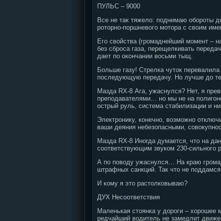
ПУЛЬС – 9000
Все не так тяжело: поднимаю обороты до
роторно-поршневого мотора с своим имен
Его свойства (громаднейший момент – на
без сброса газа, перещелкивать переда
дает по окончании восьми тыщ.
Больше газу! Стрелка чуток перевалила 
последующую передачу. Но лучше до тех
Мазда RX-8 Ага, ужаснулся? Нет, я пр
преподавателями… но мы не на полигоне
острый руль, система стабилизации и н
Электронику, конечно, возможно отключ
ваши деяния небезопасными, совокупнос
Мазда RX-8 Иногда думается, что на да
соответствующим звуком 230-сильного р
А по поводу ужаснулся… На краю грома
штрафных санкций. Так что не поддамся
И кому я это растолковываю?
ДУХ Несоответствия
Маленькая стоянка у дороги – хорошее 
редчайший водитель не замедлит движен