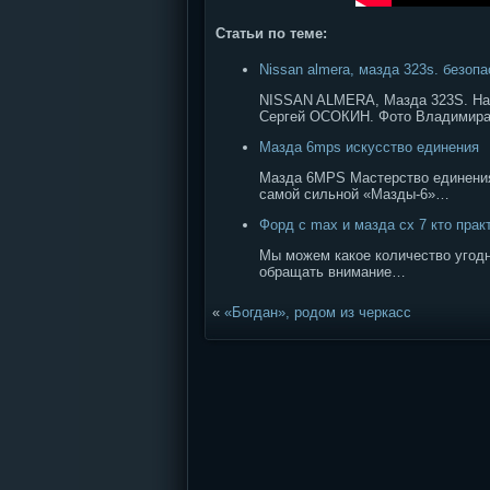
Статьи по теме:
Nissan almera, мазда 323s. безоп
NISSAN ALMERA, Мазда 323S.
Сергей ОСОКИН. Фото Владимир
Мазда 6mps искусство единения
Мазда 6MPS Мастерство единения
самой сильной «Мазды-6»…
Форд c max и мазда cх 7 кто прак
Мы можем какое количество угодн
обращать внимание…
«
«Богдан», родом из черкасс