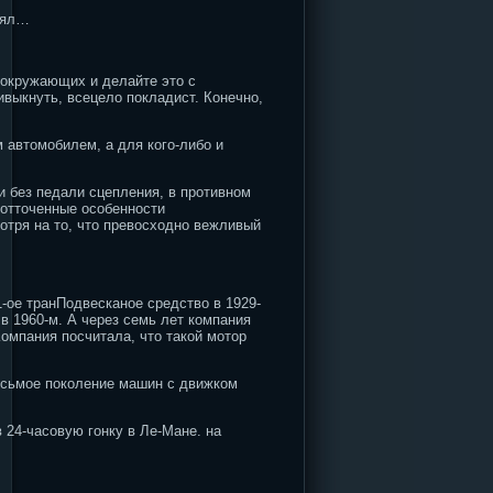
тоял…
окружающих и делайте это с
ивыкнуть, всецело покладист. Конечно,
 автомобилем, а для кого-либо и
и без педали сцепления, в противном
 отточенные особенности
отря на то, что превосходно вежливый
1-ое транПодвесканое средство в 1929-
в 1960-м. А через семь лет компания
омпания посчитала, что такой мотор
осьмое поколение машин с движком
 24-часовую гонку в Ле-Мане. на