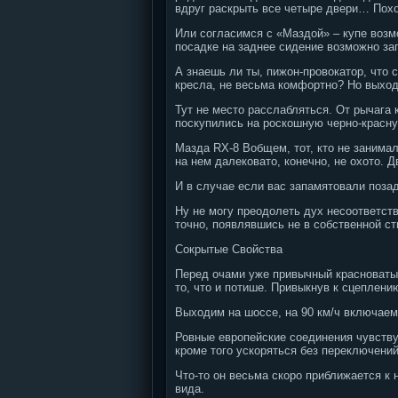
вдруг раскрыть все четыре двери… Пох
Или согласимся с «Маздой» – купе возм
посадке на заднее сидение возможно за
А знаешь ли ты, пижон-провокатор, что
кресла, не весьма комфортно? Но выходи
Тут не место расслабляться. От рычага 
поскупились на роскошную черно-красну
Мазда RX-8 Вобщем, тот, кто не занимал
на нем далековато, конечно, не охото. 
И в случае если вас запамятовали позад
Ну не могу преодолеть дух несоответст
точно, появлявшись не в собственной ст
Сокрытые Свойства
Перед очами уже привычный красноватый
то, что и потише. Привыкнув к сцеплен
Выходим на шоссе, на 90 км/ч включаем
Ровные европейские соединения чувству
кроме того ускоряться без переключений
Что-то он весьма скоро приближается к
вида.