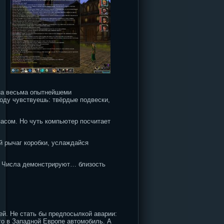
ена весьма опытнейшеми
оду чувствуешь: твёрдые подвески,
асом. Но чуть компьютер посчитает
й рычаг коробки, услаждайся
а. Числа демонстрируют… близость
ей. Не стать бы предпосылкой аварии:
го в Западной Европе автомобиль. А