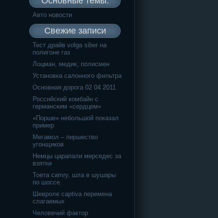
Основные темы:
Авто новости
Свежие записи
Тест драйв volga siber на
полигоне газ
Лоцман, медик, полисмен
Установка салонного фильтра
Основная дорога 02 04 2011
Российский комбайн с
германским «сердцем»
«Порше» небольшой показал
пример
Мегамол – пиршество
угонщиков
Немцы царапали мерседес за
взятки
Тоета camry. шла в шушары
по шоссе.
Шевроле captiva перемена
слагаемых
Человечий фактор