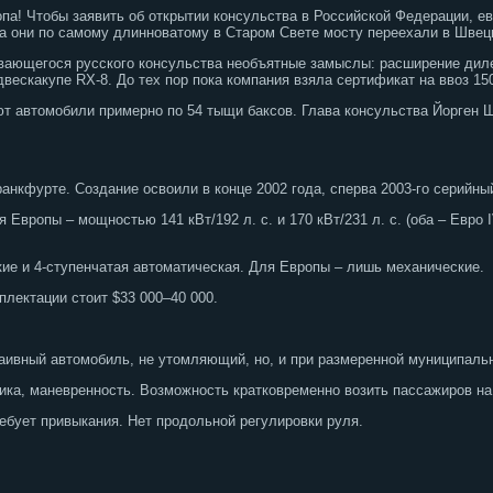
па! Чтобы заявить об открытии консульства в Российской Федерации, е
а они по самому длинноватому в Старом Свете мосту переехали в Швец
вающегося русского консульства необъятные замыслы: расширение диле
двескакупе RX-8. До тех пор пока компания взяла сертификат на ввоз 1
т автомобили примерно по 54 тыщи баксов. Глава консульства Йорген 
ранкфурте. Создание освоили в конце 2002 года, сперва 2003-го серийн
Европы – мощностью 141 кВт/192 л. с. и 170 кВт/231 л. с. (оба – Евро I
кие и 4-ступенчатая автоматическая. Для Европы – лишь механические.
лектации стоит $33 000–40 000.
аивный автомобиль, не утомляющий, но, и при размеренной муниципаль
ика, маневренность. Возможность кратковременно возить пассажиров на
бует привыкания. Нет продольной регулировки руля.