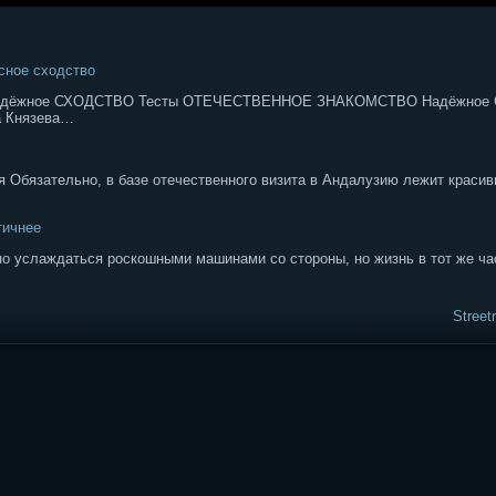
асное сходство
 Надёжное СХОДСТВО Тесты ОТЕЧЕСТВЕННОЕ ЗНАКОМСТВО Надёжное
а Князева…
 Обязательно, в базе отечественного визита в Андалузию лежит краси
тичнее
о услаждаться роскошными машинами со стороны, но жизнь в тот же час
Street