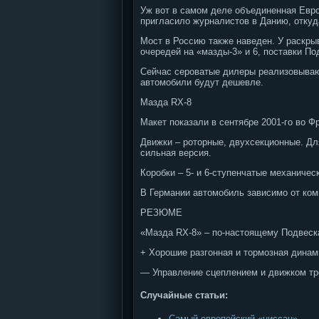
Уж вот в самом деле объединенная Евро
пригласило журналистов в Данию, откуд
Мост в Россию также наведен. У раскры
очередей на «мазды-3» и 6, поставки По
Сейчас сероватые дилеры реализовываю
автомобили будут дешевле.
Мазда RX-8
Макет показали в сентябре 2001-го во Ф
Движки – роторные, двухсекционные. Для 
сильная версия.
Коробки – 5- и 6-ступенчатые механичес
В Германии автомобиль зависимо от комп
РЕЗЮМЕ
«Мазда RX-8» – по-настоящему Подвеск
+ Хорошие разгонная и тормозная динам
— Управление сцеплением и движком тре
Случайные статьи:
Самый европейский «ниссан»