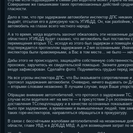
Совершение же гаишниками таких противозаконных действий сродни
гласности.
Дело в том, что при задержании автомобили инспектор ДПС никаки
выдаёт, отсылая его в дежурную часть УГИБДД. Он, как разбойник, 
автомобиль на глазах всего честного народа.
А в то время, когда водитель захочит обжаловать эти незаконные д
областного УГИБДД будет сказано, что автомобиль был поставлен 
перемещения вторых ТС, исходя из этого был задержан и помещён н
подтверждается протоколом задержания и 2-мя осознанными. Иначе 
инспектора были правомерными, а Вас в том месте… не было — неч
Дабы этого не происходило, защищайте собственную собственность
прохожих, заручитесь их свидетельской помощью. Звоните дежурн
везде зафиксирован. Сделайте фото. Поднимитесь грудью перед эва
На все угрозы инспектора ДПС, что Вы оказываете сопротивление и 
протокол задержания автомобили. Очевидно, ничего выдавать он Для
– вторыми словами незаконно. В лучшем случае, видя Ваше упорств
Обращаю внимание автолюбителей, что протокол о задержании ТС,
случае если водителя нет на месте — в присутствии 2-ух осознан
доставления ТСспецплощадку и в качестве осознанных показывают 
было при задержании, а временами и вымышленных людей, тем зан
таких горе-инспекторов, направляться обращаться в прокуратуру.
В связи с бессчётными жалобами автолюбителей на незаконные де
области, главе УВД и в ДОБДД МВД. А для возмещения затрат по н