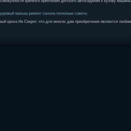
овокупности крепкого крепления детского автосидения к кузову машины.
здоровый малыш ремонт салона полезные советы
вый кроха.Не Секрет, что для многих дам приобретения являются любим