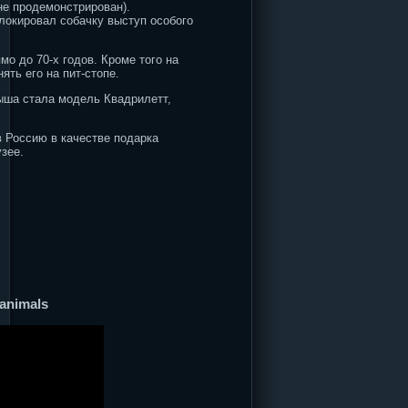
не продемонстрирован).
локировал собачку выступ особого
о до 70-х годов. Кроме того на
ть его на пит-стопе.
ыша стала модель Квадрилетт,
в Россию в качестве подарка
зее.
animals