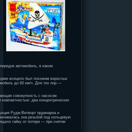
передок автомобиль, в каком
форме всецело был похожим взрослых
омобиль до 60 км/ч. Для тех пор —
дающая совокупность с насосом.
и компактностью: два концентрических
рукция Рудж-Витворт ординарна и
анчивалась она резьбой под кольцевую
ищало гайку от потери — при снятии