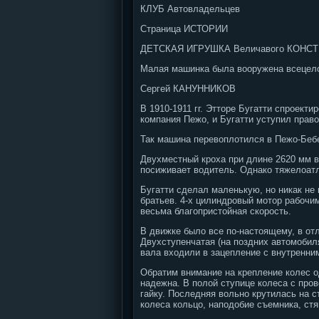
КЛУБ Автовладельцев
Страница ИСТОРИИ
ДЕТСКАЯ ИГРУШКА Величавого КОНС
Малая машинка была вооружена всецело
Сергей КАНУННИКОВ
В 1910-1911 гг. Этторе Бугатти спроект
компания Пежо, и Бугатти уступил право
Так машина перевоплотился в Пежо-Беб
Двухместный кроха при длине 2620 мм в
посиживает водитель. Однако тяжелоатл
Бугатти сделал маленькую, но никак не
братьев. 4-х цилиндровый мотор рабочим
весьма благопристойная скорость.
В движке было все по-настоящему, в от
Двухступенчатая (на поздних автомобил
вала входили в зацепление с внутренни
Обратим внимание на крепление колес о
надежна. В полой ступице колеса с про
гайку. Последняя вольно крутилась на с
колеса кольцо, наподобие съемника, стя