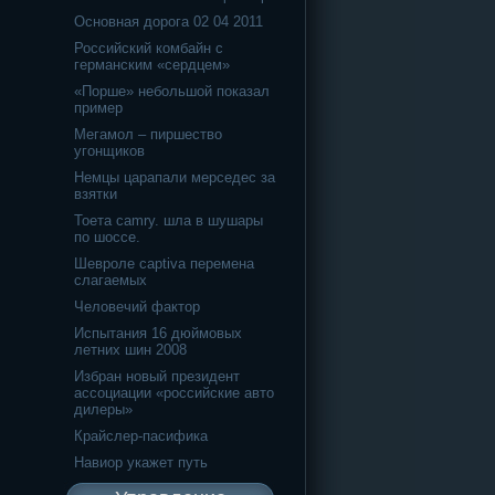
Основная дорога 02 04 2011
Российский комбайн с
германским «сердцем»
«Порше» небольшой показал
пример
Мегамол – пиршество
угонщиков
Немцы царапали мерседес за
взятки
Тоета camry. шла в шушары
по шоссе.
Шевроле captiva перемена
слагаемых
Человечий фактор
Испытания 16 дюймовых
летних шин 2008
Избран новый президент
ассоциации «российские авто
дилеры»
Крайслер-пасифика
Навиор укажет путь