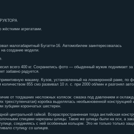
ТРУКТОРА
 жёсткими агрегатами.
ировал малогабаритный Бугатти-16. Автомобилем заинтересовалась
 на создание модели.
е.
есил всего 400 кг. Сохранились фото — обыденный мужик поднимает за 
ет забавно радуется.
 примитивную машину. Кузов, установленный на лонжеронной раме, по 
 количеством 855 смз развивал 10 л. с. при 2000 об/мин и разгонял авт
личие от тогдашних несложных колясок: смазка под давлением и охлаж
ях трехступенчатая) коробка выделялась необыкновенной конструкцией 
ми зубцами корончатых шестерен.
дной центральной гайкой. Всераспространенная тогда английская конст
волочными спицами нарезаны шлицы. Такие же шлицы были на оси, а зак
тупице, соединяясь с ней особенным кольцом. Это не только только защ
гивало ступицу со шлицев.