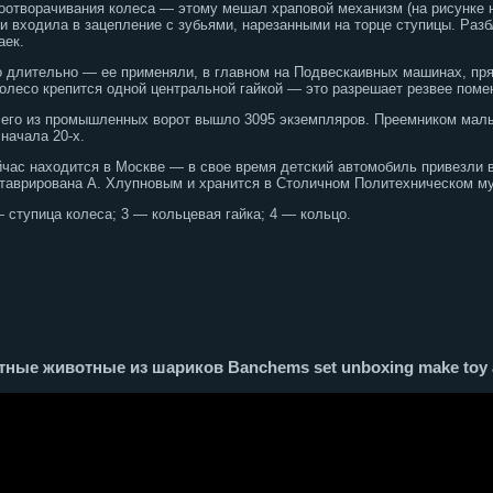
оотворачивания колеса — этому мешал храповой механизм (на рисунке 
и входила в зацепление с зубьями, нарезанными на торце ступицы. Разб
аек.
 длительно — ее применяли, в главном на Подвескаивных машинах, прям
лесо крепится одной центральной гайкой — это разрешает резвее поменя
всего из промышленных ворот вышло 3095 экземпляров. Преемником мал
начала 20-х.
йчас находится в Москве — в свое время детский автомобиль привезли 
таврирована А. Хлупновым и хранится в Столичном Политехническом му
 ступица колеса; 3 — кольцевая гайка; 4 — кольцо.
ные животные из шариков Banchems set unboxing make toy 