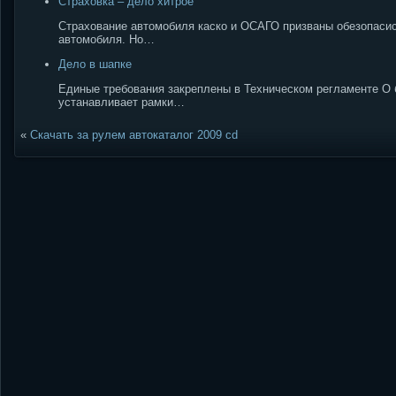
Страховка – дело хитрое
Страхование автомобиля каско и ОСАГО призваны обезопасист
автомобиля. Но…
Дело в шапке
Единые требования закреплены в Техническом регламенте О 
устанавливает рамки…
«
Скачать за рулем автокаталог 2009 cd