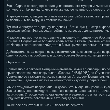
Это в Стране восходящего солнца из остального мусора и бытовых 
количество. Так не мало, что в тот же час ее не видно за слоем от
К аренде навеса, лицензии и мангала на лов рыбы в качестве приза
условиях». К примеру, в Строгинской пойме.
Тут вам и биотуалет в аренду на денек (1,5 тыс. руб.), шатер с кре
разрешат войти. Или разрешат войти, но за весьма дополнительную
И заехать на местность на машине запрещено – придется ее бросить
момент в Подмосковье большое количество. Скажем, рыбные хозяйс
от Новорижского шоссе обойдется в 3 тыс. рублей на семью; в каче
Действительно, за сохранностью автомобиля на стоянке администра
один на один, так сообщить, и однако совсем бесплатно, вторыми с
Один в поле
Совместно с Алексеем Болдинымнамечаем замысел операции по по
прижаривает так, что патрульная «Газель» ГИБДД УВД по Ступинск
Совместно со старшим патруля, капитаном Алексеем Болдиным, мы
богатыря». Задачка экипажа — «мониторить» дорогу у берега реки.
Мы с сотрудником напросились в дозор, чтобы оценить уровень ку
Заблаговременно сообщу, что все, кто повстречался нам в тот вече
загрязняли. У городского пруда кроме того ведется отсыпка грунт
будущем прятать собственные авто под деревьями.
Такие все сознательные были – просто не верится!