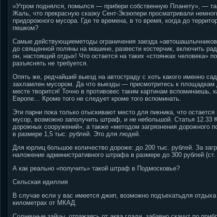
«Утром поднялся, помылся — прибери собственную Планету», — та
Жаль, что прекрасную сказку Сент-Экзюпери просматривали немноги
придорожного мусора. Где те времена, в то время, когда до террит
пешком?
Самые действующиеметоды ограничения заезда «автошашлычников» 
до священной поляны на машине, развести костерчик, включить рад
он, настоящий отдых! Что остается на таких «стоянках человека» 
разъяснять не требуется.
Опять же, редчайший выезд на автостраду с хоть какого именно сад
захламлен мусором. Да что выезды — присмотритесь к площадкам 
месте творится! Точно в противовес таким картинам вспоминаешь, к
Европе… Кроме того не следует кроме того вспоминать.
Эти парни пока только отыскивают место для пикника, что остается
мусор, возможно заполучить штраф, и не небольшой. Статья 12.33 
дорожных сооружений», а также «методом загрязнения дорожного по
в размере 1,5 тыс. рублей. Это для людей.
Для юрлиц большое количество дороже: до 200 тыс. рублей. За за
наложение административного штрафа в размере до 300 рублей (ст. 
А как реально «получить» такой штраф в Подмосковье?
Сельская идиллия
В случае если у вас имеется джип, возможно подъехатьдля отдыха п
километрах от МКАД.
Солнечные зайцы, отражаясь от аква глади, забавно скачут по при