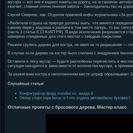
мусора — вот они и кидают пакеты на дорогу, на остановках автоб
хватает; главная отечественная забота – Законодательство на доро
Сергей Смирнов, зав. Отделом правовой инфы журнальчика «За рул
«Любители отдыха на природе должны знать, что имеется определен
самому берегу водоема и разбили в том месте лагерь, то вас смогу
(часть 1 статьи 8.13 КоАП РФ). В виде исключения разрешается сто
намерено отведенных для этого местах с твёрдым покрытием.
Решили срубить дерево для костра, не имея на то разрешения — гот
В случае если дерево на костер было спилено с внедрением бензоп
Оставили в лесу мусор — будьте разлюбезны перечислить в местный
ситуации находится в зависимости от количества мусора, а принима
За разжигание костра в неположенном месте штраф образовывает 10
Случайные статьи:
Конфигуратор форд mondeo vs. мазда 6
Обзор спорт кара lexus is f что отдала автомобилю буковка f
Отличные проекты с бросового дерева. Мастер класс