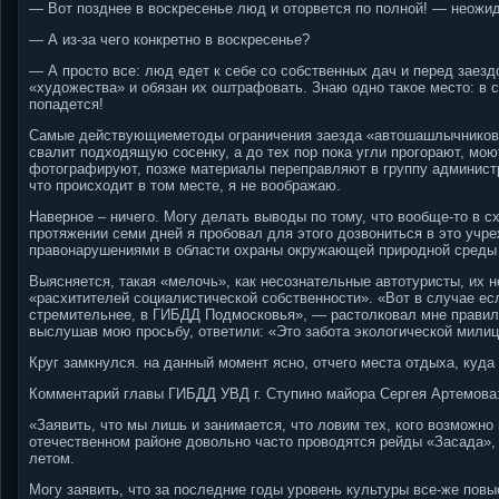
— Вот позднее в воскресенье люд и оторвется по полной! — неожи
— А из-за чего конкретно в воскресенье?
— А просто все: люд едет к себе со собственных дач и перед заезд
«художества» и обязан их оштрафовать. Знаю одно такое место: в с
попадется!
Самые действующиеметоды ограничения заезда «автошашлычников» в
свалит подходящую сосенку, а до тех пор пока угли прогорают, мо
фотографируют, позже материалы переправляют в группу администра
что происходит в том месте, я не воображаю.
Наверное – ничего. Могу делать выводы по тому, что вообще-то в 
протяжении семи дней я пробовал для этого дозвониться в это учре
правонарушениями в области охраны окружающей природной среды
Выясняется, такая «мелочь», как несознательные автотуристы, их 
«расхитителей социалистической собственности». «Вот в случае есл
стремительнее, в ГИБДД Подмосковья», — растолковал мне правила
выслушав мою просьбу, ответили: «Это забота экологической милиц
Круг замкнулся. на данный момент ясно, отчего места отдыха, куд
Комментарий главы ГИБДД УВД г. Ступино майора Сергея Артемова
«Заявить, что мы лишь и занимается, что ловим тех, кого возможно 
отечественном районе довольно часто проводятся рейды «Засада»,
летом.
Могу заявить, что за последние годы уровень культуры все-же повы