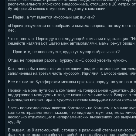
респектабельного японского внедорожника, стоящего в 10 метрах от
бутафорский мешок с мусором, подхожу к компании:
— Парни, а тут имеется мусорный бак вблизи?
«Парни» разумеется не сообразили смысла вопроса, потому я его 
лес.
Что ж, светло. Переходу к последующей компании отдыхающих. "Нав
семейств натягивают шатер меж автомобилями, мамы режут овощи
— Простите, не посоветуете, куда тут мусор выбрасывают?
Отцы, не прерывая работы, буркнули: «С собой увозить нужно».
Как словно бы в качестве иллюстрации, рядом с домашним лагерем 
заполненный на третья часть мусором. Идиллия! Самосознание, или
Все с этим же бутафорским мешком пристаюк народу, но уже на вто
Первой на моем пути была компания на тонированной «десятке». До
поддерживал молодежь в тонусе никак не меньше часа. Вопрос о то
Безлюдная пивная тара в художественном кавардаке горкой лежала
Часть полиэтиленовых пакетов болталась на ближнем к машине кус
кротко «отправил» меня, сказав, что «иди-иди, мужчина, металлическ
несколько отдыхающих в непарламентских выражениях без выдумок 
судьбу.
В общем, из 9 автомобилей, стоящих в различной степени близости 
факт, что их позднее заберут с собой, а не «забудут» под наиблежа