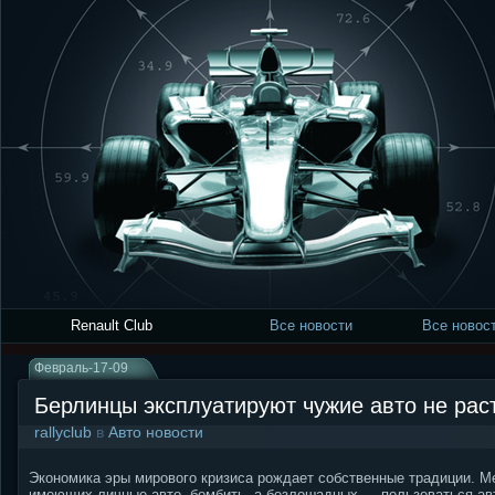
Renault Club
Все новости
Все новост
Февраль-17-09
Берлинцы эксплуатируют чужие авто не рас
rallyclub
в
Авто новости
Экономика эры мирового кризиса рождает собственные традиции. М
имеющих личные авто, бомбить, а безлошадных — пользоваться ав