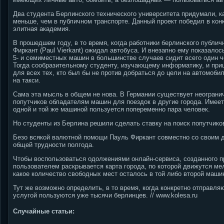
Два студента Берлинского технического университета придумали, к
меньше, чем в публичном транспорте. Данный проект победил в конк
элитная академия.
В прошедшем году, в то время, когда работники берлинского публич
Фиркант (Paul Vierkant) ожидал автобуса. И внезапно ему показало
5- и семиместных машин в большинстве случаев сидит всего один ч
Тогда сообразительному студенту, изучающему информатику, и при
для всех тех, кто был бы не против добраться до цели на автомоб
на такси.
Сама эта мысль в общем не нова. В Германии существует неограни
попутчиков обладателям машин для поездок в другие города. Имеетс
одной и той же машиной пользуется попеременно пара человек.
Но студенты из Берлина решили сделать ставку на поиск попутчико
Безо всякой валютной помощи Пауль Фиркант совместно со своим д
общей трудности полгода.
Чтобы воспользоваться одолжениями онлайн-сервиса, созданного при
пользователем раскрывается карта города, по которой движутся мел
какое количество свободных мест осталось в той либо второй маши
Тут же возможно определить, в то время, когда конкретно отправля
услугой пользуются уже тысячи берлинцев. // www.kolesa.ru
Случайные статьи: