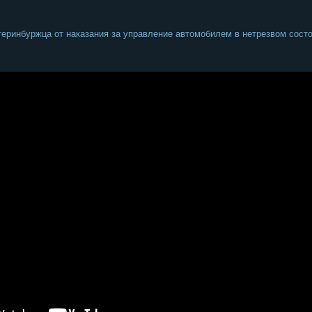
еринбуржца от наказания за управление автомобилем в нетрезвом сост