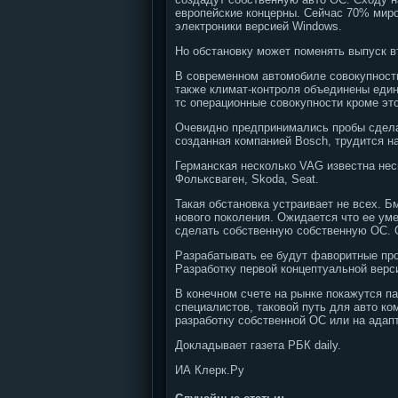
европейские концерны. Сейчас 70% миро
электроники версией Windows.
Но обстановку может поменять выпуск в
В современном автомобиле совокупности
также климат-контроля объединены един
тс операционные совокупности кроме эт
Очевидно предпринимались пробы сдел
созданная компанией Bosch, трудится на
Германская несколько VAG известна нес
Фольксваген, Skoda, Seat.
Такая обстановка устраивает не всех. Б
нового поколения. Ожидается что ее ум
сделать собственную собственную ОС. О
Разрабатывать ее будут фаворитные прои
Разработку первой концептуальной верси
В конечном счете на рынке покажутся п
специалистов, таковой путь для авто к
разработку собственной ОС или на адап
Докладывает газета РБК daily.
ИА Клерк.Ру