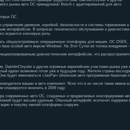
вого рынка авто ОС принадлежат Bosch с адаптированной для авто
торых ОС.
 управления движком, коробкой, безопасности и системы торможения а
ым интерфейсом. В вопросах технического обслуживания и диагностики
ого играются ключевую роль.
ать общеупотребимую операционную платформу для машин. ОС OSEK,
 базе особой авто версии Windows. На Этот Сутки её толика внедрения 
пециализированным диагностическим интерфейсом, что распространяетс
мв, DaimlerChrysler и другие огромные европейские участники рынка уж
елый идеал возможно готов уже в будущем году. Жители страны восход
на будет именоваться «JasPar» (японская авто программная базисная 
зводители машин и авто компонент. Ясно что в их числе такие имена как
и планируется окончить в 2009 году.
ара современных авто ОС, созданных и продвигаемых консорциумами ав
омпаний будет весьма удачным. Обычный интерфейс исключит издержки 
тацию и покупку некоей платформы снаружи.