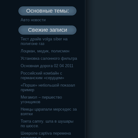
Основные темы:
Авто новости
Свежие записи
Тест драйв volga siber на
полигоне газ
Лоцман, медик, полисмен
Установка салонного фильтра
Основная дорога 02 04 2011
Российский комбайн с
германским «сердцем»
«Порше» небольшой показал
пример
Мегамол – пиршество
угонщиков
Немцы царапали мерседес за
взятки
Тоета camry. шла в шушары
по шоссе.
Шевроле captiva перемена
слагаемых