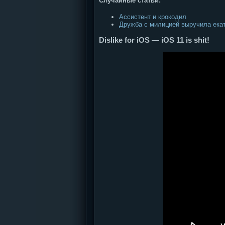
Случайные статьи:
Ассистент и крокодил
Дружба с милицией выручила екат
Dislike for iOS — iOS 11 is shit!