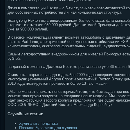
Джип в комплектации Luxury – с 5-ти ступенчатой автоматической 
для собственных потребностей личная коммерческая структура.
SsangYong Rexton есть внедорожником бизнес класса, флагманской
стартует с отметкив 989 000 рублей. Для жителей Приморья действ
уже за 900 000 рублей.
В базовой комплектации клиент возьмёт автомобиль с дизельным д
частью Part Time, электрической совокупностью стабилизации ESP,
климат-контролем, обогревом фронтальных сидений, аудиосистемой
Самым легкодоступным внедорожником для жителей Приморья есть п
рублей.
на данный момент на Далеком Востоке реализовано уже 86 машин 
С момента открытия завода в декабре 2009 годав создание запуще
многофункциональный Actyon Спорт и элегантный Rexton.В текущем 
2010 года планируется произвести более 13 тыс. машин.
«Мы не желают снижать неповторимый темп, что был задан при пос
момент планируем запускать в создание новые модели. Мы кроме э
идет реконструкция второго корпуса предприятия, где будет налаж
ООО «СОЛЛЕРС – Далекий Восток» Александр Корнейчук.
Случайные статьи:
Хулиганить по-датски
Правило буравчика для жуликов