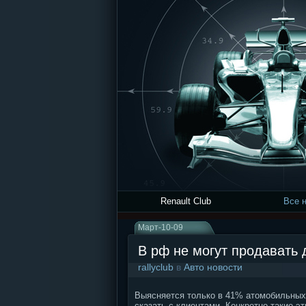
Renault Club
Все 
Март-10-09
В рф не могут продавать 
rallyclub
в
Авто новости
Выясняется только в 41% атомобильных 
сказать с клиентами. Конкретно такие э