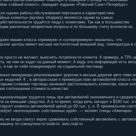
бом «тайный клиент», передает издание «Рабочий Санкт-Петербург».
ля оценки работы обслуживания персонала и характеристики
айные клиенты» (мystery shoppers) являются одним из самых
действительности трудятся люди с клиентами. Так как в большинстве
вцам различные неприятные вопросы и по большому счету всячески их
одаже машин класса «премиум» и «суперпремиум» оказалось, что
ерские центры имеют весьма чистоплотный внешний вид, температура в 
ли просто не желают, выяснять потребности клиента.
К примеру, в 73% а
та, на чем он ездит на данный момент. А ведь эта информация есть весь
 и как он себя позиционирует на социальной лестнице.
астенько менеджеры реализовывают дорогие и весьма дорогие авто теми 
х моделей. К , в авторассказе о преимуществах автомобилей класса «
орыми словами торговцы начинают растолковывать клиентам, какое кол
ное соотношение стоимость-качество.
ационализации трудится лишь при автомобилей экономичного и среднего 
я за меньшие средства. А в то время, когда речь заходит о $100 тыс. и
гируют клиенты автомобилей ценой до 60 тыс. у. е. В премиальном сек
требует «воплощения» собственных идей», — молвят спецы «Авилира».
еко не везде смогут верно сравнивать собственный автомобиль с автомо
ашину по совокупности trade-in. auto.mail.ru