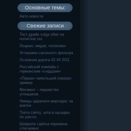
Основные темы:
Авто новости
Свежие записи
Тест драйв volga siber на
полигоне газ
Лоцман, медик, полисмен
Установка салонного фильтра
Основная дорога 02 04 2011
Российский комбайн с
германским «сердцем»
«Порше» небольшой показал
пример
Мегамол – пиршество
угонщиков
Немцы царапали мерседес за
взятки
Тоета camry. шла в шушары
по шоссе.
Шевроле captiva перемена
слагаемых