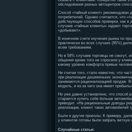
обследования разных автоцентров спосо
Способ «тайный клиент» рекомендован д
потребителей. Однако считается, что «т
действующих способов проверки, как в 
случаев «тайные клиенты» задают торго
«добывают».
В конечном счете изучения рынка по пр
практически во всех случаях (95%) дил
всем требованиям.
Но в 59% случаев торговцы не смогут, и
общения кроме того не спросили у клиен
какому уровню комфорта привык человек,
Не считая того, стало известно, что ч
при реализации дешевеньких экономичны
занимаются рационализацией продаж. Вт
модель, и из-за чего она имеет прибыль
Но уже давно установлено, что способ р
старается купить себе больше автомобил
приводит. «На рациональные доводы реа
реализации, клиент таких автомобилей 
Были и другие проколы. К примеру, дал
у клиентов готовы были забрать ветхую м
Случайные статьи: