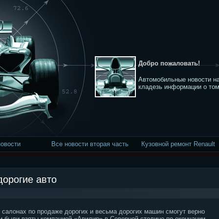
Добро пожаловать!
Автомобильные новости на
кладезь информации о том
новости
Все новости вторая часть
Кузовной ремонт Renault
дорогие авто
салонах по продаже дорогих и весьма дорогих машин смогут верно
ти были взяты компанией «Авилир» в Северной столице по окончании