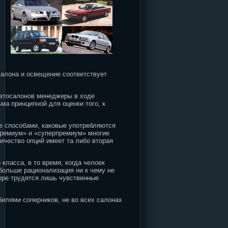
салона и освещение соответствует
втосалонов менеджеры в ходе
ма принципной для оценки того, к
же способами, каковые употребляются
премиум» и «суперпремиум» многие
ичество опций имеет та либо вторая
класса, в то время, когда челоек
 больше рационализация ни к чему не
торе трудятся лишь чувственные
билями соперников, не во всех салонах