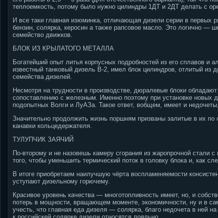
теплоемкость, потому было нужно цилиндры 1ДТ и 2ДТ делать с ор
И все таки главная изюминка, отличающая дизели серии в первых р
бензин, солярка, керосин а также рапсовое масло. Это логично — 
семейство движков.
БЛОК ИЗ КРЫЛАТОГО МЕТАЛЛА
Богатейший опыт литья корпусных подробностей из его сплавов и а
известный танковый дизель В-2, имел блок цилиндров, отлитый из 
семейства дизелей.
Несмотря на трудности в производстве, дюралевые блоки обладают
сопоставлению с железным. Именно поэтому при установке новых д
подопытных Волги и ЛуАЗа. Такое ответ, вобщем, имеет и недочеты, 
Значительно продолжить жизнь поршням призваны залитые в их по о
канавки кольцедержателя.
ТУЛУПЧИК ЗАЯЧИЙ
По-второму и не назовешь камеру сгорания из жаропрочной стали с
того, чтобы уменьшить термический поток в головку блока и, как сл
В итоге приобретаем наилучшую чёрта воспламеняемости консистенц
уступают дизельному горючему.
Красивое уровень качества — многотопливность имеет, но, и собст
потерь в мощности, вращающем моменте, экономичности, ну и в са
учесть, что главная еда дизеля — солярка, благо недочета в ней 
к российскей солярке дизели относятся лояльно.