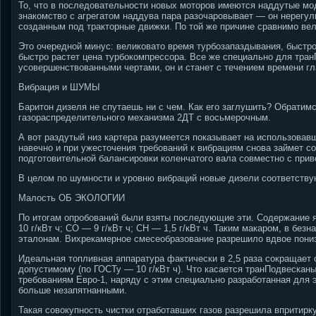
То, что в последовательности новых моторов имеются наддутые мо
знакомство с агрегатом наддува пара разочаровывает — он нерегу
созданным под тракторные движки. По той же причине сравнимо вел
Это очередной минус: великовато время турбозапаздывания, быстро
быстро растет цена турбокомпрессора. Все же специально для тра
усовершенствованными чертами, он и станет с течением времени г
Вибрация и ШУМЫ
Баритон дизеля не спутаешь ни с чем. Как его заглушить? Обратимс
газораспределительного механизма 2ДТ с восьмерочным.
А вот раздутый низ картера разумеется показывает на использова
навечно и при ужесточения требований к вибрациям снова займет с
подготовительной балансировки коленчатого вала совместно с прив
В целом по шумности и уровню вибраций новые дизели соответств
Малость ОБ ЭКОЛОГИИ
По итогам опробований были взяты последующие эти. Содержание 
10 г/кВт ч; CO — 9 г/кВт ч; CH — 1,5 г/кВт ч. Таким макаром, в б
эталонам. Вихрекамерное смесеобразование разрешило вдвое пониз
Идеальная топливная аппаратура фактически в 2,5 раза сокращает 
допустимому (по ГОСТу — 10 г/кВт ч). Что касается транПодвесканы
требованиям Евро-1, наряду с этим специально разработанная для
больше незапятнанными.
Такая совокупность чистки отработавших газов разрешила впритирк