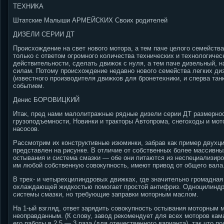
ТЕХНИКА
Штатские Малыши АРМЕЙСКИХ Своих родителей
ДИЗЕЛИ СЕРИИ ДТ
Происхождение на свет нового мотора, а тем паче целого семейств
только с ответом огромного количества технических и технологиче
действительности, сделать движок с нуля, а тем паче дизельный, 
силам. Потому происхождение недавно нового семейства легких д
(известного производителя движков для бронетехники, и сперва та
событием.
Денис БОРОВИЦКИЙ
Итак, пред нами малолитражные рядные дизели серии ДТ размерност
грузоподъемности, Новинки и тракторы Автопрома, снегоходы и мот
насосов.
Рассмотрим их конструктивные изюминки, забрав как пример двух
представлен на рисунке. В отличие от собственных более массивны
остывания и система смазки — обе они питаются из неспециализир
им любой собственную совокупность, имеют привод от общего вала
В трех- и четырехцилиндровых движках, где значительно громадная
охлаждающей жидкостью помогает простой антифриз. Одноцилиндр
системы смазки, но требующие заправки моторным маслом.
На 1-ый взгляд, ответ зарядить совокупность остывания моторным 
неоправданным. (К слову, завод рекомендует для всех моторов ка
его работы в 2,5 — 3 раза (для отечественного варианта), так что 