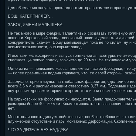
Для облегчения запуска прохладного мотора в камере сгорания уст
БОШ, КАТЕРПИЛЛЕР…
ЗАВОД ИМЕНИ МАЛЫШЕВА
Не так много в мире фабрик, талантливых создавать топливную апп
вошел и Харьковский завод, освоивший такие изделия для дизелей
конкурентнсть, скажем, Бошу малышевцам пока не по силам, ну и к
неимеетвозможности, оно кормит завод.
И все таки мелкосерийный выпуск топливной аппаратуры, не имеющей
снабжает цикловую подачу горючего до 20 ммз. На техническом уро
Одно из их — понижение массы подвижных частей форсунки, что с
— более правильная подача горючего, что, со своей стороны, оказ
Заводчане, ориентируясь на глобальных фаворитов, сделали сопло
всего 3,5 мм и распыливающим отверстием 0,37 мм. Подобные изд
внутренним дренажом горючего кроме того и они не смогут похваста
На харьковских же форсунках он находится. Занял предохранитель
размером более 40…50 мкм. Комментировать его назначение при оте
нет.
Многотопливность диктует собственные, особые требования к топли
плунжерной отсутствие и пары монтажных деформаций. Скопленный 
ЧТО ЗА ДИЗЕЛЬ БЕЗ НАДДУВА