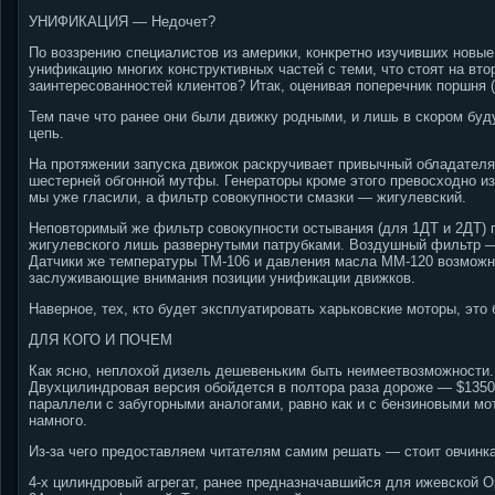
УНИФИКАЦИЯ — Недочет?
По воззрению специалистов из америки, конкретно изучивших новые
унификацию многих конструктивных частей с теми, что стоят на вто
заинтересованностей клиентов? Итак, оценивая поперечник поршня 
Тем паче что ранее они были движку родными, и лишь в скором бу
цепь.
На протяжении запуска движок раскручивает привычный обладателя
шестерней обгонной мутфы. Генераторы кроме этого превосходно из
мы уже гласили, а фильтр совокупности смазки — жигулевский.
Неповторимый же фильтр совокупности остывания (для 1ДТ и 2ДТ) п
жигулевского лишь развернутыми патрубками. Воздушный фильтр — 
Датчики же температуры ТМ-106 и давления масла ММ-120 возможно 
заслуживающие внимания позиции унификации движков.
Наверное, тех, кто будет эксплуатировать харьковские моторы, это
ДЛЯ КОГО И ПОЧЕМ
Как ясно, неплохой дизель дешевеньким быть неимеетвозможности.
Двухцилиндровая версия обойдется в полтора раза дороже — $1350
параллели с забугорными аналогами, равно как и с бензиновыми м
намного.
Из-за чего предоставляем читателям самим решать — стоит овчинка
4-х цилиндровый агрегат, ранее предназначавшийся для ижевской О