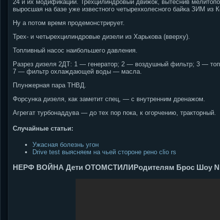
24 и их модификаций. Трехцилиндровый движок, вытеснив мелитопо
выросшая на базе уже известного четырехколесного байка ЗИМ из К
Ну а потом время продемонстрирует.
Трех- и четырехцилиндровые дизели из Харькова (вверху).
Топливный насос наибольшего давления.
Разрез дизеля 2ДТ: 1 — генератор; 2 — воздушный фильтр; 3 — то
7 — фильтр охлаждающей воды — масла.
Плунжерная пара ТНВД.
Форсунка дизеля, как заметит спец, — с внутренним дренажом.
Агрегат турбонаддува — до тех пор пока, к огорчению, тракторный.
Случайные статьи:
Ужасная болезнь угон
Drive test выясняем на чьей стороне рено clio rs
НЕРФ ВОЙНА Дети ОТОМСТИЛИРодителям Брос Шоу 