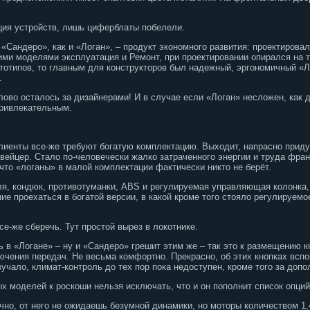
ция устройств, лишь циферблаты побелели.
«Сандеро», как и «Логан», – продукт экономного развития: проектировал
ми моделями эксплуатация и Ремонт, при проектировании опирался на 
ототипов, то главным для конструкторов был надежный, эргономичный «Л
.
лово осталось за дизайнерами! И в случае если «Логан» несложен, как д
привлекательным.
лиенты все-же требуют богатую комплектацию. Выходит, напрасно прид
ейцер. Стало по-человечески жалко затраченного энергии и труда фран
 что «логаны» в малой комплектации фактически никто не берёт.
я, кондюк, противотуманки, АBS и регулируемая управляющая колонка,
ие проехаться в богатой версии, в какой кроме того стояло регулируемо
се-же сберечь. Тут простой вырез в локотнике.
ть в «Логане» – ну и «Сандеро» грешит этим же – так это к размещению 
ючения передач. Не весьма комфортно. Прекрасно, об этих кнопках вспо
вучало, климат-контроль до тех пор пока недоступен, кроме того за доп
 моделей к роскоши нельзя исключать, что и он пополнит список опций
чно, от него не ожидаешь безумной динамики, но моторы количеством 1,