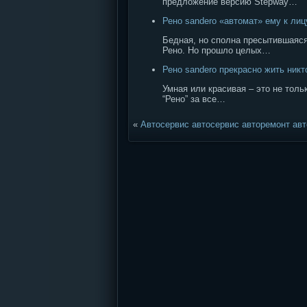
предложение версию Stepway…
Рено sandero «автомат» ему к лиц
Бедная, но сполна пресытившаяся
Рено. Но прошло целых…
Рено sandero прекрасно жить ник
Умная или красивая – это не тол
“Рено” за все…
«
Автосервис автосервис авторемонт авт