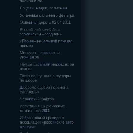
полигоне газ
Лоцман, медик, полисмен
Установка салонного фильтра
Основная дорога 02 04 2011
Российский комбайн с
германским «сердцем»
«Порше» небольшой показал
пример
Мегамол – пиршество
угонщиков
Немцы царапали мерседес за
взятки
Тоета camry. шла в шушары
по шоссе.
Шевроле captiva перемена
слагаемых
Человечий фактор
Испытания 16 дюймовых
летних шин 2008
Избран новый президент
ассоциации «российские авто
дилеры»