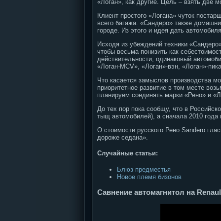
«Логан», как другие. Цель – взять две
Клиент простого «Логана» чуток постарш
всего багажа. «Сандеро» также домашни
городе. Из этого и идея дать автомобил
Исходя из убеждений техники «Сандеро»
чтобы весьма понизить как себестоимост
действительности, одинаковый автомоби
«Логан-MCV», «Логан»-вэн, «Логан»-пик
Что касается замыслов производства мо
приоритетное развитие в том месте воз
планируем соединять марки «Рено» и «Л
До тех пор пока сообщу, что в Российс
тыщ автомобилей), а сначала 2010 года
О стоимости русского Рено Sandero глас
дороже седана».
Случайные статьи:
Блюз предместья
Новое племя бизонов
Савнение автомагнитол на Renaul