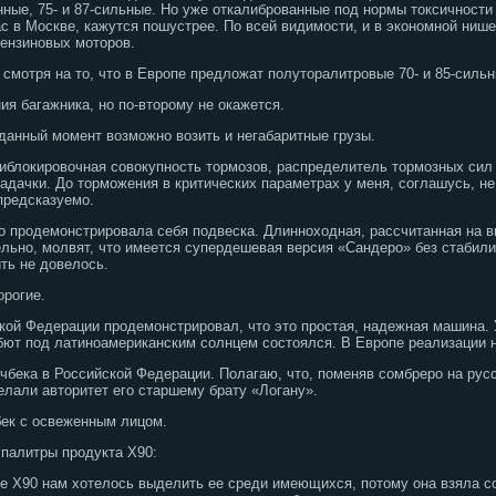
нные, 75- и 87-сильные. Но уже откалиброванные под нормы токсичности Е
с в Москве, кажутся пошустрее. По всей видимости, и в экономной нише
ензиновых моторов.
е смотря на то, что в Европе предложат полуторалитровые 70- и 85-силь
я багажника, но по-второму не окажется.
 данный момент возможно возить и негабаритные грузы.
иблокировочная совокупность тормозов, распределитель тормозных сил
дачки. До торможения в критических параметрах у меня, соглашусь, не 
предсказуемо.
о продемонстрировала себя подвеска. Длинноходная, рассчитанная на в
льно, молвят, что имеется супердешевая версия «Сандеро» без стабили
ть не довелось.
орогие.
кой Федерации продемонстрировал, что это простая, надежная машина. 
бют под латиноамериканским солнцем состоялся. В Европе реализации 
бека в Российской Федерации. Полагаю, что, поменяв сомбреро на русс
елали авторитет его старшему брату «Логану».
чбек с освеженным лицом.
р палитры продукта Х90:
е Х90 нам хотелось выделить ее среди имеющихся, потому она взяла с