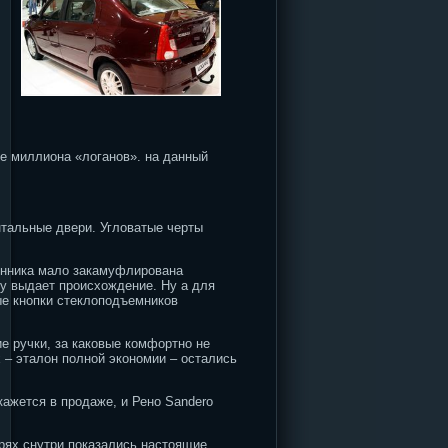
е миллиона «логанов». на данный
нтальные двери. Угловатые черты
енника мало закамуфлирована
у выдает происхождение.
Ну а для
ые кнопки стеклоподъемников
е ручки, за каковые комфортно не
х – эталон полной экономии – остались
кажется в продаже, и Рено Sandero
рях снутри показались настоящие