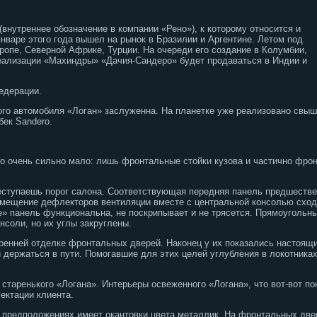
(внутреннее обозначение в компании «Рено»), к которому относится и
январе этого года вышел на рынок в Бразилии и Аргентине. Летом под
ропе, Северной Африке, Турции. На очереди его создание в Колумбии,
еализации «Махиндры» «Дачия-Сандеро» будет продаваться в Индии и
едерации.
го автомобиля «Логан» заслуженна. На планетке уже реализовано свыш
ек Sandero.
o очень сильно мало: лишь фронтальные стойки кузова и частично фро
реступаешь порог салона. Соответствующая передняя панель предшеств
змещение дефлекторов вентиляции вместе с центральной консолью сход
не» панель функциональна, не поскрипывает и не трясется. Прямоугольн
нсоли, но их углы закруглены.
енней отделке фронтальных дверей. Наконец у их показались настоящи
и держаться в пути. Помогавшие для этих целей углубления в локотника
старенького «Логана». Интерьеры освеженного «Логана», что вот-вот по
ектации клиента.
х предположениях имеет окантовки цвета металлик. На фронтальных две