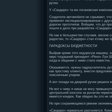
ручки.
У «Сандеро» та же логановская компози
Создатели автомобиля не скрывают, что 
применял неспециализированные с други
дорогих прототипов. Вобщем, что до пр
пошли в дело при разработке «Сандеро»
Но как в большинстве случаев, веское с
радостен, то «Сандеро» стал ктому же 
ПАРАДОКСЫ БЮДЖЕТНОСТИ
Выбрав кроме того недорогую машину, к
евро тогдашний президент «Рено» Луи Шв
когда в общении с ними стало известно,
Оказывается, нужны гидроусилитель рул
как простому клиенту, внесли предложен
поясничным упором.
А вот позади на дверной ручке решили в
Но вот к чему я никак не могу привыкну
центральной консоли за рычагом перекл
имеется кондюк. Как обидно бы это не з
Но при сохраняющемся рвении экономных
«Сандеро» нормально разгоняется. Коне