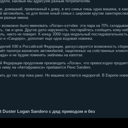
 модели, каковые мы адресуем разным потребителям.
е, домашний, привязанный к дому, в его семье лишь одна машина, в как
й автомобиль, но для более юный семьи с широким кругом заинтересов
ям разные имена.
 возможно было именовать «Логан»-хэтчбек: эта пара на 70% складывает
ь, так и цена. Другое дело наружность: постарайтесь сообщить кому-ниб
ль, никто не поверит. К концу 2009 года модельный последовательность
ап и «Сандеро», дополнит еще одна вэдовая новинка.
делей Х90 в Российской Федерации, дискуссируется возможность сборк
ьмёт палитра вазовских автомобилей, нацеленных на собственных клиен
ада» и не будем поменять эмблемы на капотах.
кой Федерации продолжим производить «Логан», что превосходно продае
 к нему на «Автофрамосе» прибавится Рено Sandero.
ить до тех пор пока рано. Но машина остается недорогой. В Европе нове
t Duster Logan Sandero с двд приводом и без