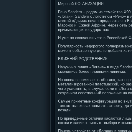
Мировой ЛОГАНИЗАЦИЯ
Рено Sandero – родом из семейства Х90 
«Логан». Sandero с логотипом «Рено» в 
маркой «Дачия» начал продаваться в Ев
Марокко и Южной Африке. Через сеть р
примыкающих государствах.
И уже по окончании чего в Российской Ф
Популярность недорогого полноразмерно
момент собственную долю добавит хэтчб
БЛИЖНИЙ РОДСТВЕННИК
Наружных линия «Логана» в виде Sander
сменились более плавными линиями.
Но снова вспоминаешь «Логан», как пе
металлизированной пластмассой, но ра
чего усложнять, в случае если в «Лога
сохранили собственный положение на ко
Самые приметные конфигурации во внутр
только только захлопывать створку, да 
позади.
Но приведенные отличия касаются лишь 
схожи и зависят лишь от выбора и компл
Панель устройств от «Логана» в дороги