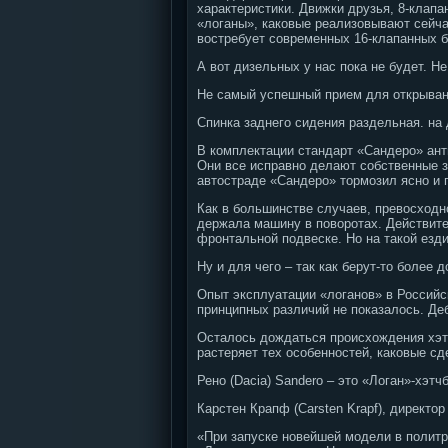
характеристики. Движки друзья, 8-клапа
«логаны», каковые реализовывают сейча
востребует современных 16-клапанных б
А вот дизельных у нас пока не будет. Н
Не самый успешный прием для открывани
Спинка заднего сидения раздельная. на
В комплектации стандарт «Сандеро» ант
Они все исправно делают собственные за
автостраде «Сандеро» тормозил ясно и 
Как в большинстве случаев, превосходн
держала машину в поворотах. Действите
фронтальной подвеске. Но на такой езди
Ну и для чего – так как берут-то более д
Опыт эксплуатации «логанов» в Российс
принципных различий не показалось. Де
Осталось дождаться происхождения хэтч
растеряет тех особенностей, каковые сд
Рено (Dacia) Sandero – это «Логан»-хэт
Карстен Крапф (Carsten Krapf), директо
«При запуске новейшей модели в политр