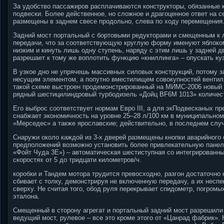
За удобство пассажиров расплачиваются конструкторы, обязанные ку
подвески. Более действенное, но сложное и драгоценное ответ на с
размещены в заднем свесе продольно, слева по ходу перемещения
Задний мост портальный с бортовыми редукторами и смещенным к 
передачи, что за соответствующую круглую форму именуют яблоком
низким и кинуть лишь одну ступень, наряду с этим лишь у задней 
разрешает к тому же воплотить функцию «книллинга» – опускать куз
В узкое дно не упрячешь массивных силовых конструкций, потому 
несущим элементом, а попутно вместилищем совокупностей вентиля
такой схеме выстроен продемонстрированный на МИМС-2006 новый 
рядный шестицилиндровый турбодизель «Дойц BF6M 1013» количест
Его выброс соответствует нормам Евро III, а для экПодвесканых пре
снабжает экономичность на уровне 25–28 л/100 км в муниципально
«Мерседес» а также ярославские; действительно, в последнем случ
Снаружи около каждой из 3-х дверей размещены кнопки аварийного 
предположений возможно установить более привлекательную панель
«Фойт Чуда 3E») – автоматическая шестиступная со интегрированн
скоростях от 5 до тридцати километров/ч.
коробки и Тандем мотора трудится превосходно, разгон достаточно 
сбивает с толку, демонстрируя не включенную передачу, а их несп
сверху. Не считая того, обод руля перекрывает спидометр, погром
эталона.
Смещенный в сторону агрегат и портальный задний мост разрешили 
ведущий мост, рулевое – все это кроме этого от «Цанрад фабрик».