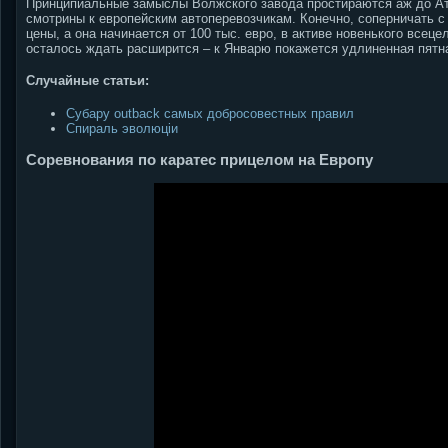
Принципиальные замыслы Волжского завода простираются аж до Ат
смотрины к европейским автоперевозчикам. Конечно, соперничать с
цены, а она начинается от 100 тыс. евро, в активе новенького все
осталось ждать расширится – к Январю покажется удлиненная пятн
Случайные статьи:
Субару outback самых добросовестных правил
Спираль эволюцiи
Соревнования по каратес прицелом на Европу