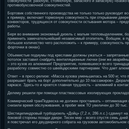
совокупности: рабочую, стояночную, запасного и запасную) «Вабк
противобуксовочной совокупностей.
Бортовик собственного производства не только только руководит в
к примеру, включает тормозную совокупность при открывании дверей
конвекторов, трудящихся от совокупности остывания мотора – пред
работы.
Беря во внимание экономный дизель с малым тепловыделением, бо
применить замечательнейший независимый отопитель. Вобщем, в п
большое количество чего расположить – к примеру, совокупность п
форточки в окнах).
Объемистые подиумы под креслами должны ужаться – запрятанные 
потолок заставил снабдить вентиляционные лючки (они же аварийн
– это кузов из алюминия! Предприятие, появившееся всего тринадц
разработку совместно со швейцарскими партнерами. Что дает алюм
Ответ – в пресс-релизе: «Масса кузова уменьшилась на 500 кг, что 
разрешает брать на борт дополнительно до 10 пассажиров». Дюрале
каркасе. Здесь-то и кроется главная трудность – алюминий в конта
Делему решили при помощи пластмассовых изолирующих прокладок,
Коммерческий транПодвеска не должен простаивать – оптимизация 
снизили время обслуживания, а пробег меж ТО увеличен до 30 тыс. 
Шестицилиндровый турбодизель «Дойц» (7,2 л, 286 л.с.) сдвинут 
боковой стороны позади двери. Тесен мир – всего спустя семь дне
я повстречал его двудверного собрата на грузовом автомобильном с