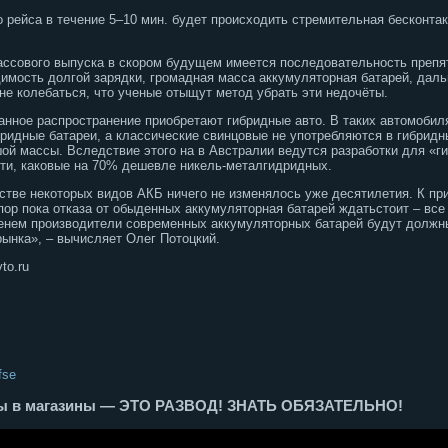
о рейса в течение 5–10 мин. будет происходить стремительная бесконта
ссового выпуска в скором будущем имеется последовательность препятс
димость долгой зарядки, громадная масса аккумуляторная батарей, дал
не колебаться, что ученые отыщут метод убрать эти недочёты.
анное распространение приобретают гибридные авто. В таких автомобил
ридные батареи, а классические свинцовые не употребляются в гибридн
ой массы. Вследствие этого на в Австралии ведутся разработки для «г
ти, каковые на 70% дешевле никель-металгидридных.
дстве некоторых видов АКБ ничего не изменялось уже десятилетия. К пр
х пор пока отказа от обыденных аккумуляторная батарей ждатьстоит – все
менем производители современных аккумуляторных батарей будут должны
рынка», – вычисляет Олег Потоцкий.
to.ru
fse
оры в магазины — ЭТО РАЗВОД! ЗНАТЬ ОБЯЗАТЕЛЬНО!