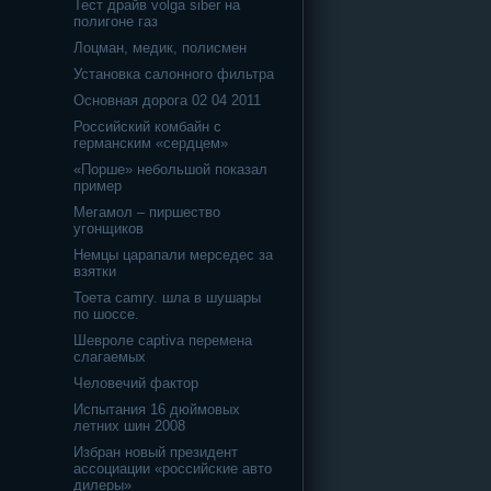
Тест драйв volga siber на
полигоне газ
Лоцман, медик, полисмен
Установка салонного фильтра
Основная дорога 02 04 2011
Российский комбайн с
германским «сердцем»
«Порше» небольшой показал
пример
Мегамол – пиршество
угонщиков
Немцы царапали мерседес за
взятки
Тоета camry. шла в шушары
по шоссе.
Шевроле captiva перемена
слагаемых
Человечий фактор
Испытания 16 дюймовых
летних шин 2008
Избран новый президент
ассоциации «российские авто
дилеры»