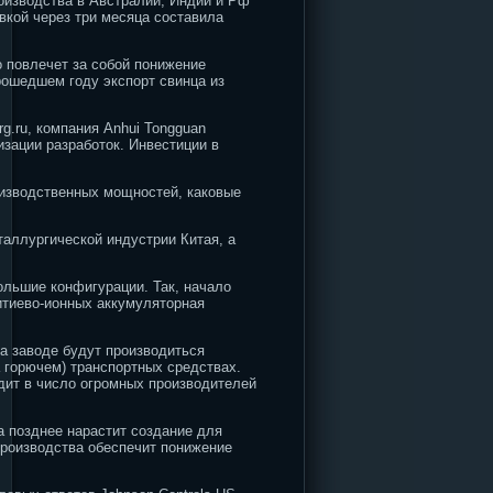
роизводства в Австралии, Индии и Рф
вкой через три месяца составила
о повлечет за собой понижение
рошедшем году экспорт свинца из
g.ru, компания Anhui Tongguan
низации разработок. Инвестиции в
оизводственных мощностей, каковые
таллургической индустрии Китая, а
ольшие конфигурации. Так, начало
итиево-ионных аккумуляторная
На заводе будут производиться
а горючем) транспортных средствах.
одит в число огромных производителей
 а позднее нарастит создание для
 производства обеспечит понижение