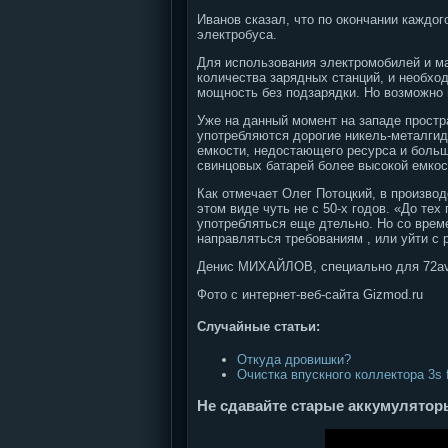
Иванов сказал, что по окончании каждог
электробуса.
Для использования электромобилей и ма
количества зарядных станций, и необхо
мощность без подзарядки. Но возможно 
Уже на данный момент на западе простр
употребляются дорогие никель-металгид
емкости, недостающего ресурса и больш
свинцовых батарей более высокой емкос
Как отмечает Олег Потоцкий, в произво
этом виде чуть не с 50-х годов. «До те
употребляться еще дтельно. Но со вре
направляться требованиям , или уйти с 
Денис МИХАЙЛОВ, специально для 72av
Фото с интернет-веб-сайта Gizmod.ru
Случайные статьи:
Откуда дровишки?
Очистка впускного коллектора 3s 
Не сдавайте старые аккумулят