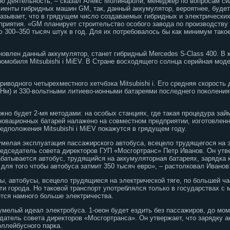
 деятельность, – сказал Алекс Молинароли, менеджер по вопросам сил
лиенты гибридных машин GM, так, данный аккумулятор, вероятнее, будет
азывает, что в грядущем число создаваемых гибридных и электрических
приятия. «GM планирует строительство особого завода по производству
ю 300–350 тысяч штук в год. Для их потребовалось бы как минимум тако
новлен данный аккумулятор, станет гибридный Mercedes S-Class 400. В
омобиля Mitsubishi i MiEV. В Стране восходящего солнца серийная моде
иводного четырехместного хетчбэка Mitsubishi i. Его средняя скорость 
Нм) и 330-вольтными литиево-ионными батареями последнего поколения,
но будет 2-мя методами: на особых станциях, где такая процедура займ
нновационных батарей налажено на совместном предприятии, изготовленн
редположения Mitsubishi i MiEV покажутся в грядущем году.
умелая эксплуатация пассажирского автобуса, всецело трудящегося на э
едседатель совета директоров ГУП «Мосгортранс» Петр Иванов. Он утв
абатывается автобус, трудящийся на аккумуляторная батареях, зарядка 
для того чтобы автобуса затмит 350 тысяч евро», – растолковал Иванов
пы, автобусы, всецело трудящиеся на электрической тяге, по большей 
ти города. Но таковой транспорт употреблялся только в государствах с 
ется намного больше электричества.
умелый идеал электробуса. 1-оеон будет ездить без пассажиров, до мо
едатель совета директоров «Мосгортранса». Он утвержает, что зарядку 
оллейбусного парка.