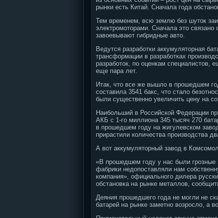
рынки есть Китай. Сначала года обстано
Тем временем, всю землю без шуток за
электромоторами. Сначала это связано 
завоевывают гибридные авто.
Ведутся разработки аккумуляторная бат
трансформации в разработках производс
разработок, по оценкам специалистов, 
еще пара лет.
Итак, что все же вышло в прошедшем год
составила 3541 бакс, что стало безотн
были существенно увеличить цену на со
Наибольший в Российской Федерации пр
АКБ с 1-го миллиона 345 тысяч 270 бат
в прошедшем году на жигулевском завод
прирастили количества производства дв
А вот аккумуляторный завод в Комсомол
«В прошедшем году у нас были грозные 
фабрики недопоставляли нам собственн
компания», официального дилера русски
обстановка на рынке металлов, сообщит
Деяния прошедшего года не могли не ск
батарей на рынке заметно возросло, а в