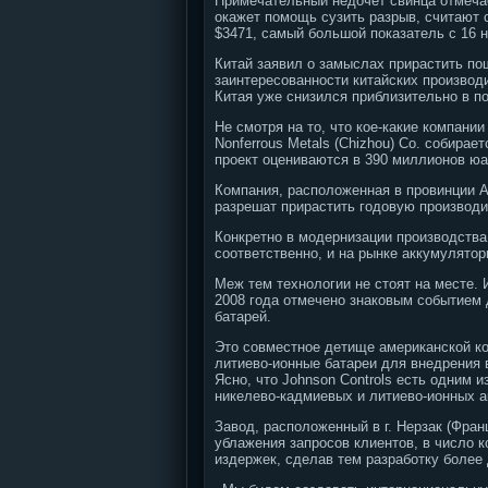
Примечательный недочет свинца отмечае
окажет помощь сузить разрыв, считают 
$3471, самый большой показатель с 16 н
Китай заявил о замыслах прирастить по
заинтересованности китайских производ
Китая уже снизился приблизительно в по
Не смотря на то, что кое-какие компани
Nonferrous Metals (Chizhou) Co. собирае
проект оцениваются в 390 миллионов юа
Компания, расположенная в провинции А
разрешат прирастить годовую производит
Конкретно в модернизации производства
соответственно, и на рынке аккумулятор
Меж тем технологии не стоят на месте.
2008 года отмечено знаковым событием 
батарей.
Это совместное детище американской ком
литиево-ионные батареи для внедрения в
Ясно, что Johnson Controls есть одним 
никелево-кадмиевых и литиево-ионных а
Завод, расположенный в г. Нерзак (Фран
ублажения запросов клиентов, в число к
издержек, сделав тем разработку более