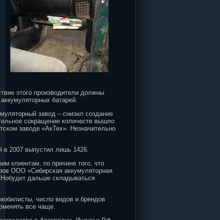
ствие этого производители должны
 аккумуляторных батарей.
муляторный завод – снизил создание
чательное сокращение количеств вышло
тском заводе «АкТех». Незначительно
й в 2007 выпустил лишь 1426.
м клиентам, по причине того, что
оров ООО «Сибирская аккумуляторная
. Нобудет дальше складываться
омобилисты, число видов и брендов
поменять все чаще.