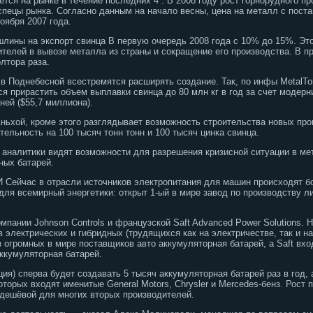
тся на рынке в течение последних 4 . В 2008 году рост горнорудного п
спецы рынка. Согласно данным на начало весны, цена на металл с поста
оября 2007 года.
шлины на экспорт свинца В первую очередь 2008 года с 10% до 15%. Эт
ителей в вывозе металла из страны и сокращение его производства. В п
лтора раза.
и в Поднебесной всестремятся расширять создание. Так, по инфы MetalTor
тся прирастить объем выплавки свинца до 80 млн кг в год за счет модер
ней ($55,7 миллиона).
ньхой, кроме этого разглядывает возможность строительства новых пр
ельность на 100 тысяч тонн тонн и 100 тысяч цинка свинца.
 аналитики видят возможности для разрешения кризисной ситуации в ме
ных батарей.
 И Сейчас в отрасли источников электропитания для машин происходят б
для всемирный энергетики: открыт 1-ый в мире завод по производству л
пании Johnson Controls и французской Saft Advanced Power Solutions. 
 электрических и гибридных (трудящихся как на электричестве, так и н
из огромных в мире поставщиков авто аккумуляторная батарей, а Saft вх
ккумуляторная батарей.
ция) сперва будет создавать 5 тысяч аккумуляторная батарей раз в год,
оторых входят именитые General Motors, Chrysler и Mercedes-бенз. Рост
 дешёвой для многих вторых производителей.