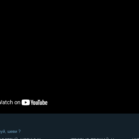
вуй, шеви ?