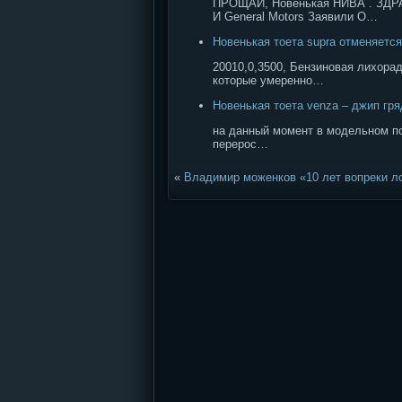
ПРОЩАЙ, Новенькая НИВА . ЗД
И General Motors Заявили О…
Новенькая тоета supra отменяется
20010,0,3500, Бензиновая лихора
которые умеренно…
Новенькая тоета venza – джип гр
на данный момент в модельном по
перерос…
«
Владимир моженков «10 лет вопреки л