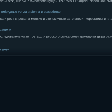
РАВСТВУЙ, ШЕВИ ? Животрепещуще /ПРОРЫВ ПРОЩАЙ, Новенькая НИ
 гибридные venza и sienna в разработке
дка и рост спроса на мелкие и экономичные авто вносит коррективы в п
ядущего
следовательности Тоета для русского рынка сияет громадная дыра разме
огике»