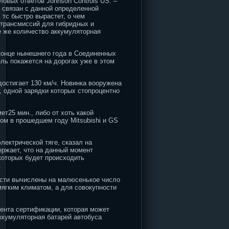
овых ответов Johnson Controls US. –
 связан с данной определенной
 тс быстро вырастет, о чем
 трансмиссий для гибридных и
е же количество аккумуляторная
 конце нынешнего года в Соединенных
ль покажется на дорогах уже в этом
достигает 130 км/ч. Новинка вооружена
 одной зарядки которых стопроцентно
ет25 мин., либо от хоть какой
ом в прошедшем году Mitsubishi и GS
лектрической тяге, сказал на
ержает, что на данный момент
которых будет происходить
.
части вычислены на малюсенькое число
мягким климатом, а для совокупности
мента сертификации, которая может
аккумуляторная батарей автобуса