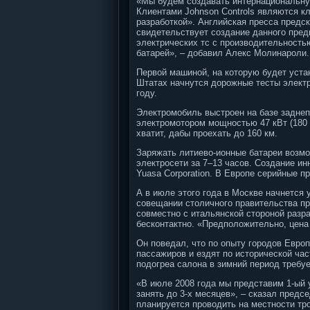
«Мы будем создавать интернациональную
Клиентами Johnson Controls являются к
разработкой». Английская пресса предск
свидетельствует создание данного пред
электрических тс с производительность
батарей», – добавил Алекс Молинароли.
Первой машиной, на которую будет уста
Штатах начнутся дорожные тесты электр
году.
Электромобиль выстроен на базе заднепр
электромотором мощностью 47 кВт (180 
хватит, дабы проехать до 160 км.
Заряжать литиево-ионные батареи возмож
электросети за 7–13 часов. Создание и
Yuasa Corporation. В Европе серийные п
А в июле этого года в Москве начнется 
совещании столичного правительства пр
совместно с итальянской стороной разр
бесконтактно. «Предположительно, цена 
Он поведал, что по опыту городов Евро
пассажиров и ездят по исторической час
подогреа салона в зимний период требу
«В июле 2008 года мы представим 1-ый 
занять до 3-х месяцев», – сказал предс
планируется проводить на местности тр