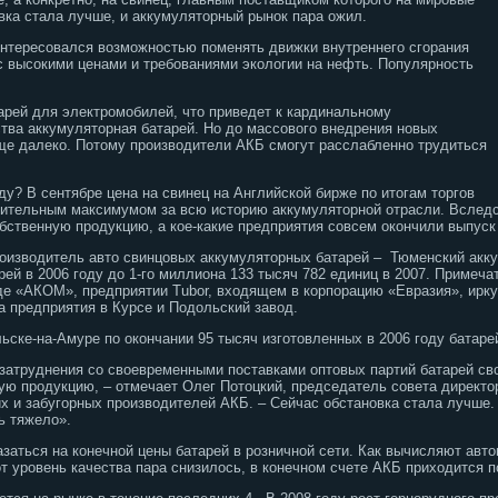
вка стала лучше, и аккумуляторный рынок пара ожил.
интересовался возможностью поменять движки внутреннего сгорания
с высокими ценами и требованиями экологии на нефть. Популярность
арей для электромобилей, что приведет к кардинальному
тва аккумуляторная батарей. Но до массового внедрения новых
еще далеко. Потому производители АКБ смогут расслабленно трудиться
у? В сентябре цена на свинец на Английской бирже по итогам торгов
осительным максимумом за всю историю аккумуляторной отрасли. Вслед
бственную продукцию, а кое-какие предприятия совсем окончили выпуск
оизводитель авто свинцовых аккумуляторных батарей – Тюменский акку
арей в 2006 году до 1-го миллиона 133 тысяч 782 единиц в 2007. Приме
е «АКОМ», предприятии Tubor, входящем в корпорацию «Евразия», ирку
а предприятия в Курсе и Подольский завод.
ьске-на-Амуре по окончании 95 тысяч изготовленных в 2006 году батаре
затруднения со своевременными поставками оптовых партий батарей свои
ую продукцию, – отмечает Олег Потоцкий, председатель совета директ
х и забугорных производителей АКБ. – Сейчас обстановка стала лучше
ь тяжело».
азаться на конечной цены батарей в розничной сети. Как вычисляют авт
от уровень качества пара снизилось, в конечном счете АКБ приходится 