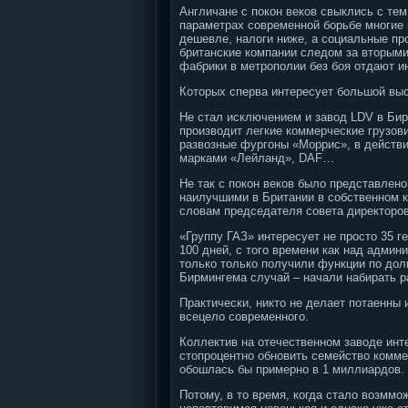
Англичане с покон веков свыклись с тем
параметрах современной борьбе многие 
дешевле, налоги ниже, а социальные п
британские компании следом за вторыми
фабрики в метрополии без боя отдают и
Которых сперва интересует большой выс
Не стал исключением и завод LDV в Бир
производит легкие коммерческие грузови
развозные фургоны «Моррис», в действ
марками «Лейланд», DAF…
Не так с покон веков было представлено
наилучшими в Британии в собственном кл
словам председателя совета директоров
«Группу ГАЗ» интересует не просто 35 г
100 дней, с того времени как над админ
только только получили функции по долг
Бирмингема случай – начали набирать 
Практически, никто не делает потаенны 
всецело современного.
Коллектив на отечественном заводе инт
стопроцентно обновить семейство комме
обошлась бы примерно в 1 миллиардов. б
Потому, в то время, когда стало возммо