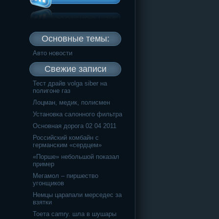
Основные темы:
Авто новости
Свежие записи
Тест драйв volga siber на
полигоне газ
Лоцман, медик, полисмен
Установка салонного фильтра
Основная дорога 02 04 2011
Российский комбайн с
германским «сердцем»
«Порше» небольшой показал
пример
Мегамол – пиршество
угонщиков
Немцы царапали мерседес за
взятки
Тоета camry. шла в шушары