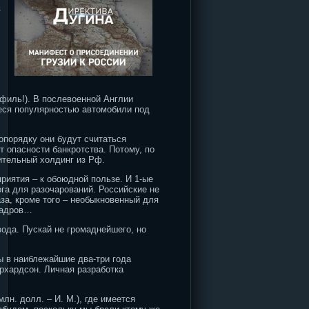
в
офиль!). В послевоенной Англии
еся популярностью автомобили под
опорядку они будут считаться
т опасности банкротства. Потому, по
ительный холдинг из Рф.
риятия – к обоюдной пользе. И 1-ые
ога для разочарований. Российские не
за, кроме того – необыкновенный для
кадров…
вода. Пускай не громаднейшего, но
ы в наиблежайшие два-три года
рхардсон. Личная разработка
лн. долл. – И. М.), где имеется