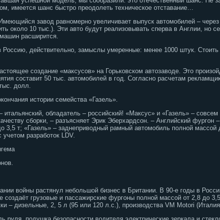
тавшая успешной модель, мы сообразили: это отечественный шанс. Не з
вом, имеется шанс быстро преодолеть техническое отставание…
меющийся завод равномерно увеличивает выпуск автомобилей – через п
ить около 10 тыс.). Эти авто будут реализовывать сперва в Англии, но с
 машин расширится.
в Россию, действительно, замыслы умеренные: менее 1000 штук. Стоить 
настоящее создание «максусов» на Горьковском автозаводе. Это произой
ятия составит 50 тыс. автомобилей в год. Согласно расчетам рекламщи
тыс. долл.
окончания истории семейства «Газель».
– итальянский, обладатель – российский! «Максус» и «Газель» – совсем 
качеству сборки, – разъясняет Эрик Эберхардсон. – Английский фургон 
 3,5 т; «Газель» – заднеприводный рамный автомобиль полной массой до 
с учетом разработок LDV.
нгема
онов.
ании войны растянул небольшой бизнес в Британии. В 90-е годы в Росс
 создаёт грузовые и пассажирские фургоны полной массой от 2,8 до 3,5
и – дизельные, 2, 5 л (95 или 120 л.с.), производства VM Motori (Италия
ь руля, подушка безопасности водителя электричеcкие зеркала и стекл