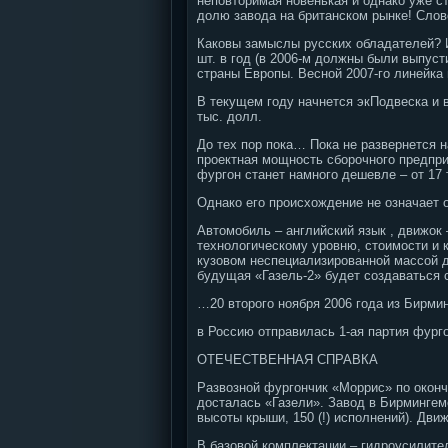
неповторимая новенькая и однако уже с
долю завода на британском рынке! Сло
Каковы замыслы русских обладателей? И
шт. в год (в 2006-м должны были выпуст
страны Европы. Весной 2007-го линейка
В текущем году начнется экПодвеска и 
тыс. долл.
До тех пор пока… Пока не развернется 
проектная мощность сборочного предпри
фургон станет намного дешевле – от 17 
Однако его происхождение не означает 
Автомобиль – английский язык , движок 
технологическому уровню, стоимости и 
кузовом неспециализированной массой до
будущая «Газель-2» будет создаваться 
…20 второго ноября 2006 года из Бирми
в Россию отправилась 1-ая партия фург
ОТЕЧЕСТВЕННАЯ СПРАВКА
Развозной фургончик «Моррис» по оконч
досталась «Газели». Завод в Бирмингеме
высоты крыши, 150 (!) исполнений). Движк
В базовой комплектации – гидроусилител