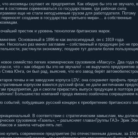
, что иноземцы скупают их предприятия. Как обидно бы это не звучало, 
не в состоянии соревноваться со государствами, где рабочая сила
рограммки еще не стали неподъемным грузом для работодателя. Потому
 переносят создание в государства «третьего мира»… а собственные
ноземцам.
очайший престиж и уровень технологии британских марок.
мингеме. Основанный в 1896-м как велосипедный, он с 1919 года
ки. Несколько раз менял заглавие – собственный и продукции (но не пр
ительности, растянули экономику; позднее тут делали более пользующи
 новое семейство легких коммерческих грузовиков «Максус». Два года п
ассе, что – как обидно бы это не звучало!
– не выручило предприятие о
 Стива Юнга, он был рад, выяснив, что его завод берёт автомобилестро
ектаров почвы и не заводские корпуса LDV; она сохраняет профиль предп
истративным корпусом взвился русский флаг, не дали англичанам предл
ам предприятия, да и смогли прирастить выпуск продукции в полтора ра
рабочих! Большинство компаний города именно озабочена сокращением 
из событий, побудивших русский концерн к приобретению британского за
ернациональный. В соответствии с стратегическим замыслам, мы должн
рческих грузовиков «Газель», – разъясняет глава«Группы ГАЗ» Эрик Эбе
аксов и заняла четыре-пять лет.
жно купить современное предприятие (по отечественным данным, за 150 м