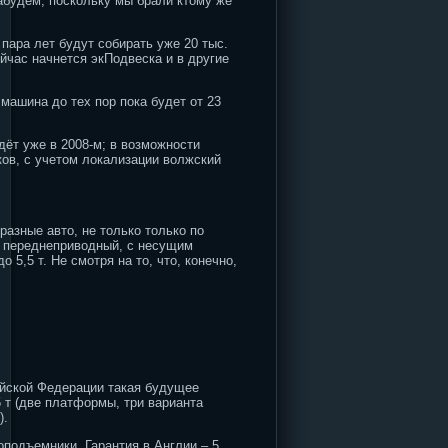
абудем, поскольку мы брали ктому же
ара лет будут собирать уже 20 тыс.
ейчас начнется экПодвеска и в другие
машина до тех пор пока будет от 23
дёт уже в 2008-м; в возможности
ков, с учетом локализации волжский
разные авто, не только только по
– переднеприводный, с несущим
5,5 т. Не смотря на то, что, конечно,
ийской Федерации такая будущее
 т (две платформы, три варианта
).
оподъемники. Гарантия в Англии – 5