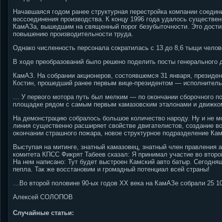
Начавшаяся годом ранее структурная перестройка компании соедин
воссоединения производства. К концу 1996 года удалось существе
КамАЗа, вышедшим на священный порог безубыточности. Это достиг
повышению производительности труда.
Однако численность персонала сократилась с 13 до 8,6 тыщи челов
В ходе преобразований было решено поделить посты генерального 
КамАЗ. На собрании акционеров, состоявшемся 31 января, президен
Костин, прошедший ранее первым вице-президентом — исполнител
… У первого мотора путь был мелким — по окончании сборочного пот
площадке рядом с самым первым камазовским эталонами и движк
На демонстрацию собралось большое количество народу. Ну и не м
линия существенно расширяет свойстве двигателистов, создание в
окончании страшного пожара, новое структурное подразделение Ка
Выступая на митинге, знатный камазовец, знатный член правления 
комитета КПСС Фикрят Табеев сказал: Я принимал участие во второй
На нем написано: Тут будет выстроен Камский авто батыр. Сегодня
пепла. Так же восстановим и громадный потенциал всей страны!
…Во второй половине 90-ых годов XX века на КамАЗе собрали 25 10
Алексей СОЛОПОВ
Случайные статьи: