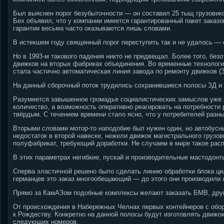
Был выяснен порог безубыточности — он составил 25 тыщ грузовико
Бех объявил, что у компании имеется гарантированный пакет заказо
гарантии весьма часто оказываются лишь словами.
В истекшем году священный порог переступить так и не удалось — 
Но в 1993-м такового падения никто не предвещал. Более того, без
движков на вторых фабриках объединения. Во временные технолог
стала частично автоматическая линия завода по ремонту движков (
На данный сборочный поток трудились сохранившиеся полосы ЗД и 
Разумеется завышенное громадье социалистических замыслов уже з
количество, а возможность оперативно реагировать на потребности
твёрдым. С течением времени стало ясно, что у потребителей разн
Вторыми словами мотор-то наподобие был нужен один, но автобусн
недостаток в второй навеске, нежели движок магистрального грузов
полуфабрикат, требующий доработки. Не случаем в мире такое расп
В этих параметрах негибкие, пускай и производительные мастодонт
Сперва эластичной решено было сделать линию обработки блока ци
германцев это заказ многообещающий — до этого они производили 
Прямо за КамАЗом подобные комплексы желают заказать БМВ, друг
От происхождения в Набережных Челнах первых контейнеров с обор
к Рождеству. Конкретно на данной полосы будут изготовлять движо
следующих номеров.