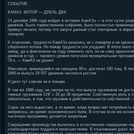
СОБЫТИЕ
КАМАЗ, МОТОР — ДУБЛЬ ДВА
24 декабря 1996 года войдет в историю КамАЗа — в этот сутки раз
движков. Было торжественное собрание, было полностью правомерн
привкус печали, потому что запуск данный стал повторным: в апрел
пожаром.
К огорчению, трудности КамАЗа начались не с пожаром и не законч
сборочного потока. Но пожар трудности эти ухудшил. В итоге было 
завод, да и фактически на ходу изменять чуть ли не саму идеологи
движков в год — такового уровня получала муниципальная програм
70-х, — КамАЗ не дошел.
Максимум, пришедшийся на середину 80-х, достигал 180 тыщ. В пос
1995-м выпуск 28 037 движков числился ростом.
И дело тут совсем не в пожаре.
В том же 1995 году, не смотря на то, что выпуск грузовиков не дос
томных грузовиков СНГ с 25 до 36 процентов. Собственную роль в 
обязательно, в том, что грузовик в действительности собственной
Спрос на него вырастает, в то время, когда возрастает потребност
америкосы, во время экономического бума. В случае если же количе
тысячную программку делается затратным.
Сокращение производства вылилось в естественное сокращение пе
слабохарактерно поддался происшествиям. В отыскивании дорог вы
компанией более оживленным, подходящим требованиям современно