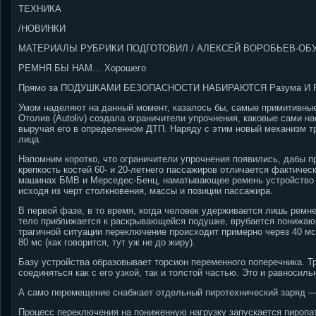
ТЕХНИКА
/НОВИНКИ
МАТЕРИАЛЫ РУБРИКИ ПОДГОТОВИЛ / АЛЕКСЕЙ ВОРОБЬЕВ-ОБ
РЕМНЯ БЫ НАМ… Хорошего
Прямо за ПОДУШКАМИ БЕЗОПАСНОСТИ НАБИРАЮТСЯ Разума И
Умом наделяют на данный момент, казалось бы, самые примитивные
Отолив (Autoliv) создала ограничители упрочнения, каковые сами н
выручая его в определенном ДТП. Наряду с этим новый механизм тр
лица.
Напомним коротко, что ограничители упрочнения появились, дабы п
крепкость костей 60- и 20-летнего пассажиров отличается фактичес
машинах БМВ и Мерседес-Бенц, наматывающее ремень устройство с
исходя из черт столкновения, массы и позиции пассажира.
В первой фазе, в то время, когда человек удерживается лишь ремн
тело приближается к раскрывающейся подушке, врубается понижаю
трагичной ситуации переключение происходит примерно через 40 мс,
80 мс (как говорится, тут уж не до жиру).
Базу устройства образовывает торсион переменного поперечника. Т
соединяться как с его узкой, так и толстой частью. Это и равносил
А само перемещение снабжает отдельный пиротехнический заряд — 
Процесс переключения на пониженную нагрузку запускается пиропа