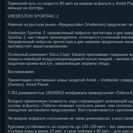
Тормозной путь со скорости 80 км/ч на мокром асфальте у Amtel Pla
меньше на полтора.
VREDESTEIN SPORTRAC 2
Новичок на русском рынке «Фредештайн» (Vredestein) предлагает м
Vredestein Sportrac 2: направленный набросок протектора и две ши
Sportrac 2, как говорят производители, отличается усиленной бокови
Направленный набросок протектора и две широкие продольные кана
противостоят аквапланированию.
Особенный компонент Silica Спорт Solution присваивает покрышке 
покрыта новейшей воздухонепроницаемой консистенцией – мелкие п
защитная кромка-выступ, закрывающая закраину обода.
Воспоминания
Презентацию собственных новых моделей Amtel – Vredestein соверш
(Gerotec). Amtel Planet
Т-301 размерностью 195/65R15 воображала праворульная «Тойота-Ка
Всецело приемлемую плавность хода сопровождает шлепающий шум 
сухому асфальту «Тойота» начинает скользить ранее, чем хотелось
поведение автомобили предсказуемо. Восстанавливается сцепление
На мокром асфальте скольжения не такие длинноватые, а восстанов
Курсовая устойчивость на скоростях до 120–130 км/ч – без замечан
(глубина воды в ванне 10 мм), а срыв поближе к 90 км/ч – для шин 