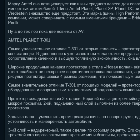
Марку Amtel она позиционирует как шины среднего класса для совр
импортных автомобилей. Шины Amtel Planet, Planet 2Р, Planet DC чи
Vredestein знакомство еще предстоит. Эта марка (шины High Perform
компании, может соперничать с самыми именитыми брендами – Bridges
Pirelli.
Ну а до тех пор пока две новинки от AV.
AMTEL PLANET T-301
Самое увлекательное отличие Т-301 от вторых «планет» – протекто
консистенции. В дополнение к уже известным «планетам» предлагае
сопротивление качению и высшую топливную экономичность, она в
Широкие продольные канавки протектора в стиле «Новая волна» вбир
ответ снабжает не нехорошее сопротивление аквапланированию, а 
рисунке протектора шашки 4 разных размеров, что понижает шум ши
Самое значительное отличие Т-301 от прошлых моделей – протектор
оборудованию и современным технологиям «Квадроплекс» компании 
Протектор складывается из 3-х слоев. Верхний насыщен кремнийсо
мокром покрытии. 2-ой, подканавочный слой выполнен из более твё
протектора.
Задачка слоя – уменьшить время реакции шины на поворот руля, с
устойчивость и манёвренность автомобиля.
3-ий слой – надбрекерный, также сделан по особому рецепту. Его ф
трехслойного пирога закрывают крепкие мини-боковины, предохраня