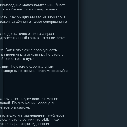
производные малозначительны. А вот
о хотя бы частично пожертвовать.
лях. Как обидно бы это не звучало, в
дежен, стабилен а также совершенен в
 не достаточно этакого задора,
дружественный контакт, а он остается
ия. Вот я отключил совокупность
тал понятным и открытым. Но стоило
й раз открыто пугая.
 с ним. Но стоило фронтальным
 помощи электроники, пара мгновений я
мелочь, но ты уже обижен: мешает.
ловой. По окончании баварца я
 всего в салоне.
 это видно и в размещении тумблеров,
е если это «лесник», то БМВ – как
аться пара вторая идеология