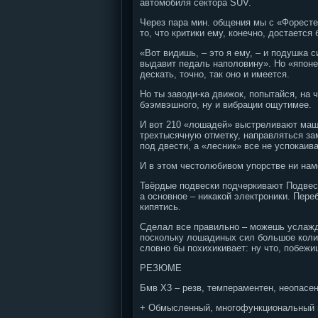
автомобиля сектора SUV.
Через пара мин. общения мы с «Форестер
то, что критики ему, конечно, достаетс
«Вот видишь, – это я ему, – и подушка 
выдавит педаль наполовину». Но «японе
дескать, точно, так оно и имеется.
Но ты заводи-ка движок, попытайся, на 
бээмвэшного, ну и вибрации ощутимее.
И вот 210 «лошадей» выстреливают маш
трехтысячную отметку, направляться за
под двести, а «лесник» все не успокаива
И в этом честолюбивом упорстве ни нам
Твёрдые подвески подчеркивают Подвес
а основное – никакой электроники. Пере
кипятись.
Сделал все правильно – можешь услажд
поскольку лошадиных сил большое колич
словно бы похихикивает: ну что, побеж
РЕЗЮМЕ
Бмв X3 – резв, темпераментен, неопасе
+ Обмысленный, многофункциональный и