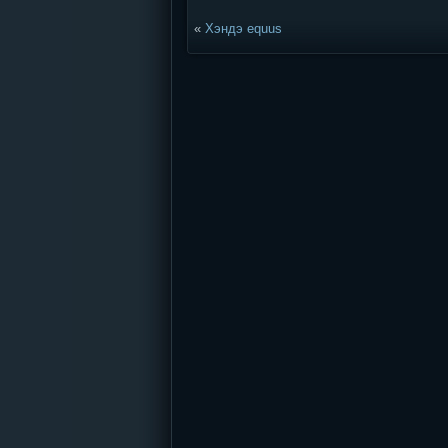
«
Хэндэ equus