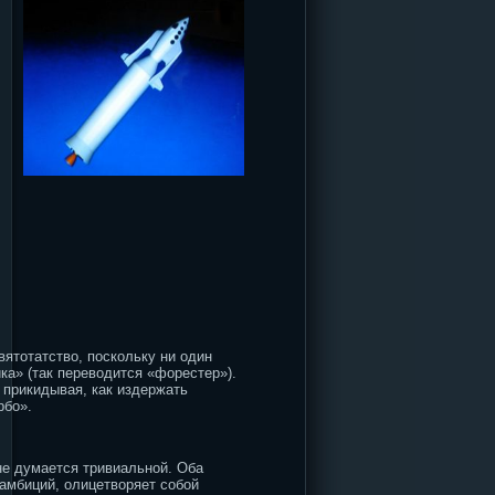
ятотатство, поскольку ни один
ка» (так переводится «форестер»).
 прикидывая, как издержать
рбо».
не думается тривиальной. Оба
 амбиций, олицетворяет собой