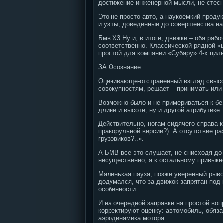
достижение инженерной мысли, не стес
Это не просто авто, а наукоемкий проду
и узлы, доведенные до совершенства на
Бмв X3 Ну и, в итоге, движки – оба раб
соответственно. Классической рядной «
простой для компании «Субару» 4-х цил
ЗА Осознание
Оценивающе-отстраненный взгляд свысок
совокупностям, решает – принимать или 
Возможно было и не примериваться к бе
длине и высоте, ну и другой атрибутике.
Действительно, ногам сидячего справа 
праворульной версии?). А отсутствие ра
грузовиков?..».
А БМВ все это слушает, не снисходя до 
несущественно, а к остальному привыкн
Маленькая пауза, позже уверенный рывок
додумался, что за движок запрятан под
особенности.
И на очередной заправке на простой воп
корректируют оценку: автомобиль, обяза
аэродинамика мотора.