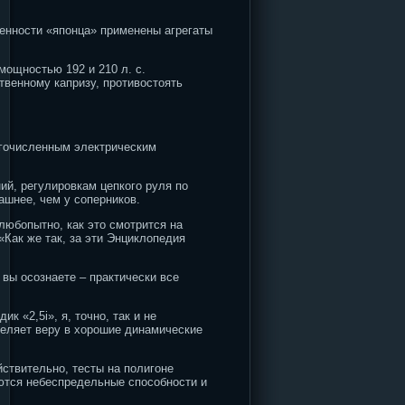
ренности «японца» применены агрегаты
мощностью 192 и 210 л. с.
твенному капризу, противостоять
огочисленным электрическим
й, регулировкам цепкого руля по
рашнее, чем у соперников.
любопытно, как это смотрится на
«Как же так, за эти Энциклопедия
 вы осознаете – практически все
 «2,5i», я, точно, так и не
селяет веру в хорошие динамические
йствительно, тесты на полигоне
аются небеспредельные способности и