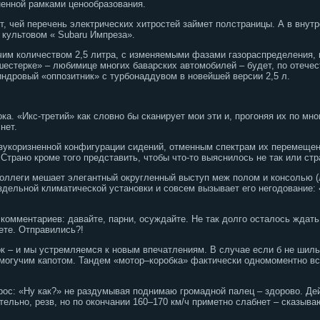
ненной рамками ценообразования.
кт, чей перечень электрических хитростей займет полстраницы. А в внут
 культовом « Subaru Импреза».
очим количеством 2,5 литра, с изменяемыми фазами газораспределения, 
шестерке» – любимице многих баварских автомобилей – будет, по отечес
индровый «оппозитник» с турбонаддувом в новейшей версии 2,5 л.
а. «Икс-третий» как словно бы сканирует мои эти и, прогоняя их по мн
нет.
зукоризненной конфигурации сидений, отменным спектрам их перемещени
 Страно кроме того представить, чтобы что-то выяснилось не так или ст
коллеги мешает элегантный округленный выступ меж полом и консолью (
здельной климатической установки и совсем вызывает его негодование: 
комментариев: давайте, парни, осуждайте. Не так долго осталось ждать
ете. Отправились?!
 – и мы устремляемся к новым впечатлениям. В случае если б не шильдик
 могучим капотом. Тандем «мотор–коробка» фактически одномоментно в
рос: «Ну как?» не раздумывая поднимаю громадной палец – здорово. Де
тельно, резв, но по окончании 160–170 км/ч приметно слабнет – сказыв