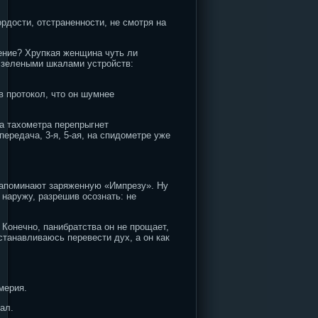
рдости, отстраненности, не смотря на
ление? Хрупкая женщина чуть ли
т зелеными шкалами устройств:
в протокол, что он шумнее
а тахометра перепрыгнет
ередача, 3-я, 5-ая, на спидометре уже
напоминают заряженную «Импрезу». Ну
 наружу, разрешив осознать: не
Конечно, панибратства он не прощает,
танавливаюсь перевести дух, а он как
мерия.
ал.