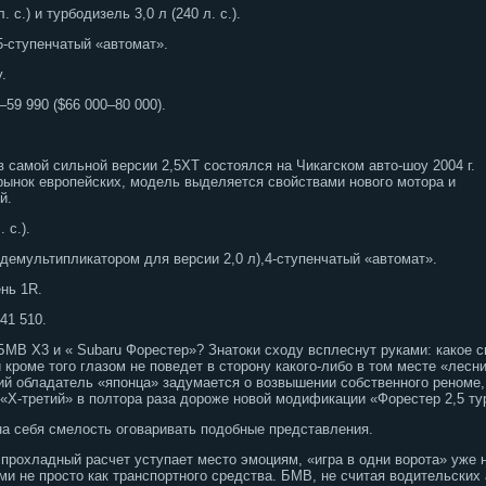
 с.) и турбодизель 3,0 л (240 л. с.).
5-ступенчатый «автомат».
.
59 990 ($66 000–80 000).
 самой сильной версии 2,5ХТ состоялся на Чикагском авто-шоу 2004 г.
ынок европейских, модель выделяется свойствами нового мотора и
й.
 с.).
 демультипликатором для версии 2,0 л),4-ступенчатый «автомат».
нь 1R.
41 510.
МВ Х3 и « Subaru Форестер»? Знатоки сходу всплеснут руками: какое св
роме того глазом не поведет в сторону какого-либо в том месте «лесни
й обладатель «японца» задумается о возвышении собственного реноме,
 «Х-третий» в полтора раза дороже новой модификации «Форестер 2,5 ту
на себя смелость оговаривать подобные представления.
прохладный расчет уступает место эмоциям, «игра в одни ворота» уже 
и не просто как транспортного средства. БМВ, не считая водительских