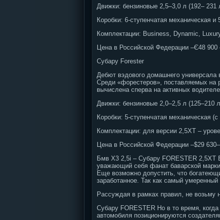
Движки: бензиновые 2,5–3,0 л (192– 231 л.
Коробки: 6-ступенчатая механическая и 
Комплектации: Business, Dynamic, Luxury
Цена в Российской Федерации –Є48 900 –
Субару Forester
Дебют вэдового домашнего универсала в
Среди «форестеров», поставляемых на р
вычислена сперва на активных водителе
Движки: бензиновые 2,0–2,5 л (125–210 л.
Коробки: 5-ступенчатая механическая (с
Комплектации: для версии 2,5ХТ – урове
Цена в Российской Федерации –$29 630–
Бмв X3 2,5i – Субару FORESTER 2,5ХT Б
уважающий себя фанат баварской марки к
Еще возможно допустить, что богатеющи
заработанное. Так как самый умеренный
Рассуждая в рамках правил, не возьму 
Субару FORESTER Но в то время, когда 
автомобиля позиционируются создателям