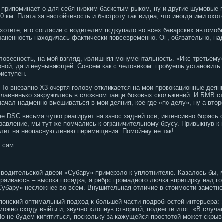
припоминает о для себя низким басистым рыком, ну и другие шумовые 
0 км. Плата за настойчивость и быстроту так видна, что иногда ими охот
хотите, его согласие с водителем подкупало во всех баварских автомоби
раненность находилась фактически повсевременно. Он, обязательно, на
ловесность, на мой взгляд, излишняя монументальность. «Икс-третьему»
ной, да и неунывающей. Совсем как с человеком: пробуешь установить 
риступен.
 То внезапно Х3 очертя голову откликается на мои провокационные деян
плавненько закружились в сложном танце боковых скольжений. И БМВ с
начал надменно вмешиваться в мои деяния, кое-где «по делу», ну а второ
не DSC весьма чутко реагирует на занос задней оси, интенсивно борясь
правление, мы тут же помчались к ограничительному брусу. Привыкнув к
лит на неопасную линию перемещения. Помой-му не так!
 сам.
 водительской двери «Субару» примерзло к уплотнителю. Казалось бы, 
раиваюсь – высока посадка, а ребро громадного лючка впритирку над го
убару» несложнее во всем. Внушительная отличие в стоимости заметнее
японский оптимальный подход к большей части подробностей интерьера:
можно сходу выйти и, звучно хлопнув створкой, подвести итог: «В случа
Но не будем кипятиться, поскольку за кажущейся простотой может скрыв