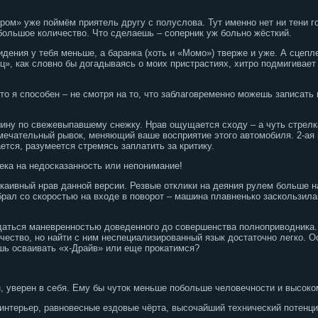
ом» уже поймём приятель другу с полуслова. Тут именно нет ни тени го
я большое количество. Что сделаешь – соперник уж больно жёсткий.
сидения у тебя меньше, а баранка (хоть и «Момо») тверже и уже. А сцеп
ц», как словно бы догадываясь о моих пристрастиях, хитро подмигивае
что я способен – не смотря на то, что заблаговременно можешь записать 
ину по свежевыпавшему снежку. Нрав ощущается сходу – а чуть стрелк
мечательный рывок, меняющий ваше восприятие этого автомобиля. 2-ая п
ется, разумеется стремясь заплатить за критику.
ека на недосказанность или непонимание!
каивный нрав данной версии. Резвые отклики на деяния рулем больше 
брал со скоростью на входе в поворот – машина плавненько заскользила
аться маневренностью доведенного до совершенства полноприводника. 
ество, но найти с ним неспециализированный язык достаточно легко. Ос
ишь осваивать «х-Драйв» или еще прокатимся?
н, уверен в себя. Ему бы чуток меньше побольше человечности и высоко
нтерьер, равновесные ездовые чёрта, высочайший технический потенци