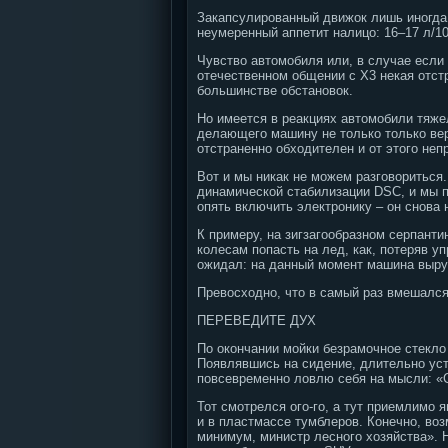
Закапсулированный движок лишь иногда 
неумеренный аппетит налицо: 16–17 л/10
Чувство автомобиля или, в случае если 
отечественном общении с Х3 некая отст
большинстве обстановок.
Но имеется в реакциях автомобили тяже
делающего машину не только только вер
отстраненно обходителен и от этого неп
Вот и мы никак не можем разговориться.
динамической стабилизации DSC, и мы 
опять включить электронику – он снова 
К примеру, на зигзагообразном серпанти
колесам попасть на лед, как, потеряв у
ожидал: на данный момент машина выру
Превосходно, что в самый раз вмешался
ПЕРЕВЕДИТЕ ДУХ
По окончании мойки безрамочное стекло
Появлявшись на сидение, длительно уст
повсевременно ловлю себя на мысли: «С
Тот смотрелся ого-го, а тут приемлимо 
и в пластмассе тумблеров. Конечно, воз
минимум, министр лесного хозяйства». 