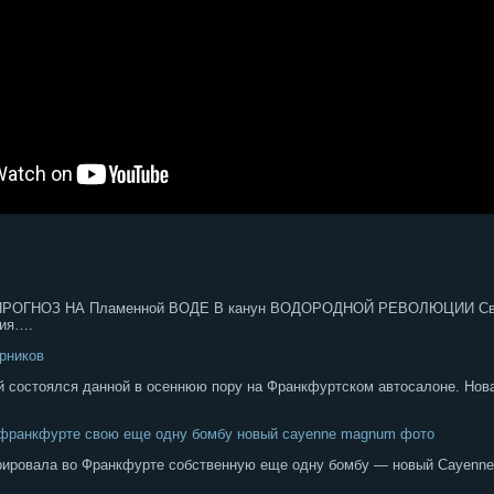
ПРОГНОЗ НА Пламенной ВОДЕ В канун ВОДОРОДНОЙ РЕВОЛЮЦИИ Свеж
ния….
рников
 состоялся данной в осеннюю пору на Франкфуртском автосалоне. Нов
о франкфурте свою еще одну бомбу новый cayenne magnum фото
рировала во Франкфурте собственную еще одну бомбу — новый Cayen