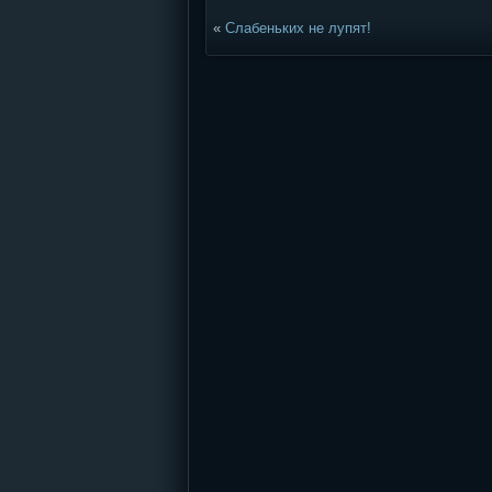
«
Слабеньких не лупят!