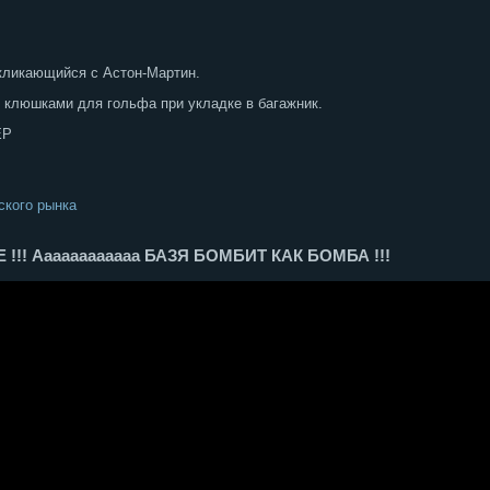
кликающийся с Астон-Мартин.
 клюшками для гольфа при укладке в багажник.
ЕР
ского рынка
! Аааааааааааа БАЗЯ БОМБИТ КАК БОМБА !!!