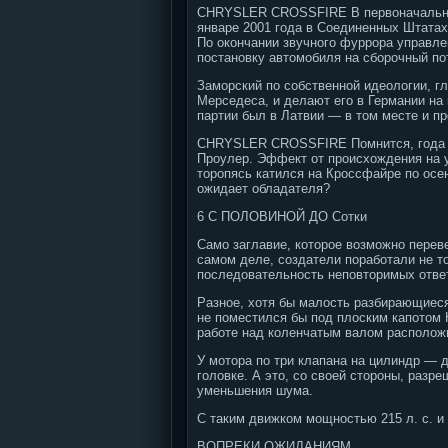
CHRYSLER CROSSFIRE В первоначальный
январе 2001 года в Соединенных Штатах
По окончании звучного фуррора управле
постановку автомобиля на сборочный пот
Заморский по собственной идеологии, г
Мерседеса, и делают его в Германии на
партии был в Латвии — в том месте и п
CHRYSLER CROSSFIRE Помнится, года тр
Проулер. Эффект от происхождения на ул
торопясь катился на Кроссфайре по осе
ожидает обладателя?
6 С ПОЛОВИНОЙ ДО Сотки
Само заглавие, которое возможно перев
самом деле, создатели поработали не т
последовательность неповторимых отве
Разное, хотя бы малость разбирающиеся
не поместился бы под плоским капотом 
работе над коленчатым валом располож
У мотора по три клапана на цилиндр — 
головке. А это, со своей стороны, разр
уменьшения шума.
С таким движком мощностью 215 л. с. и
ВОПРЕКИ ОЖИДАНИЯМ