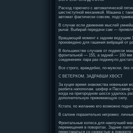
Расход горючего с автоматической пятис
шестиступной механикой. Машина с таки
автомат фактически совсем, подстраива
В случае если движение мыслей умнейше
рычаг. Выбирай передачи сам — проявл
Вращающий момент к задним ведущим 19
произведено для гашения вибраций от ра
В большинстве случаев от подвесок маш
фронтальной — 155, а задней — 160 мм —
соединениях пара раз подкинуло достато
Все строго, враждебно, по-мужски, без 
С ВЕТЕРКОМ, ЗАДРАВШИ ХВОСТ
За куцее время знакомства новенькая м
разбита напополам. шофер и Пассажир ч
когда на пригородном шоссе удалось ра
дополнительную прижимающую силу.
Кстати, по желанию его возможно поднят
В салоне поразительно негромко: личны
Фронтальные колеса для наилучшей ман
перемещения в поворотах. Задние лапти
перестараться со скоростью в повороте 