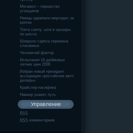
Мегамол – пиршество
угонщиков
Немцы царапали мерседес за
взятки
Тоета camry. шла в шушары
по шоссе.
Шевроле captiva перемена
слагаемых
Человечий фактор
Испытания 16 дюймовых
летних шин 2008
Избран новый президент
ассоциации «российские авто
дилеры»
Крайслер-пасифика
Навиор укажет путь
Управление
RSS
RSS
комментариев