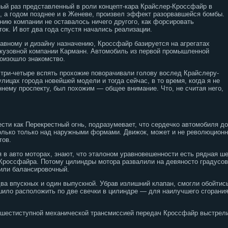
 раз представленный в роли концепт-кара Крайслер-Кроссфайр в
, а годом позднее и в Женеве, произвел эффект разорвавшейся бомбы.
нию компании не оставалось ничего другого, как форсировать
ок. И вот два года спустя начались реализации.
лавному и дизайну назначению, Кроссфайр базируется на агрегатах
 кузовной компании Карманн. Автомобиль из первой промышленной
роизошло знакомство.
и-четыре вспять прохожие поворачивали голову вослед Крайслеру-
ицах города новейшей модели и тогда сейчас, в то время, когда я не
ннему проспекту, был похожим — общее внимание. Что, не считая него,
ести как Перекрестный огнь, подразумевает, что сердечко автомобиля д
олько только над наружными формами. Движок, может и не революционны
тов.
 в авто моторах, знают, что эталоном уравновешенности есть рядная ше
Кроссфайра. Потому цилиндры мотора развалили на девяносто градусов
или балансировочный.
два впускных и один выпускной. Убрав излишний клапан, смогли обойти
ешило расположить по две свечки в цилиндре — для наилучшего сгорания
 шестиступной механической трансмиссией передач Кроссфайр выстрелив