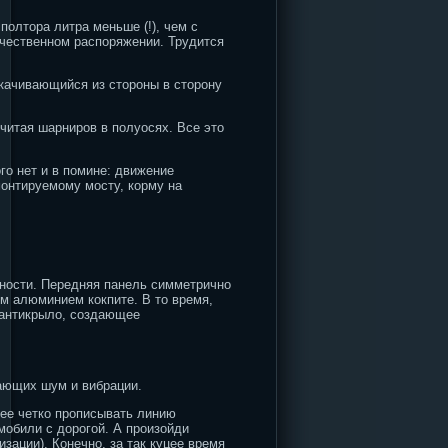
полтора литра меньше (!), чем с
ечественном распоряжении. Трудится
окачивающийся из стороны в сторону
итая шарниров в полуосях. Все это
о нет и в помине: движение
монтируемому мосту, корму на
нности. Передняя панель симметрично
м алюминием кокпите. В то время,
 антикрыло, создающее
жающих шум и вибрации.
ее четко прописывать линию
обили с дорогой. А произойди
зации). Конечно, за так куцее время