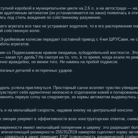
тупной коробкой в муниципальном цикле на 2,6 л, а на автостраде — на 
м адаптивным автоматом (он устанавливается на заказ) появилась в от
ясь под стиль вождения по собственному разумению.
го агрегата все таки не устраивает водителя, то в его распоряжении п
яй собственную волю.
-дюймовым колесам передает составной привод с 4-мя ШРУСами, не сч
боты агрегатов.
ин со Подвескаивным нравом ожидаешь зубодробильной жесткости. Этог
 какая тут дробь? Не смотря на то, что, в то время, когда ехали по ре
чно враждебно, но менее того. Ни намека на пробой подвесок.
лязганья деталей и истеричных ударов.
одель успела приглянуться. Просторный салон вселяет чувство убежде
увствуют себя идиентично неопасно в отделанном кожей и полированны
зменять первую сотку на спидометре, из кормы автоматом выдвинулось
ь и на мельчайшей скорости, надавив кнопку на центральной консоли.
е эмоции уверяют в эффективности всех конструкторских ответов, сни
евренности имеют мельчайший поперечник и ширину: это разрешает бол
 впечатляющей размерности 255/35ZR19 намертво сцепляют корму автом
— сорваться в занос помешает ESP (совокупность динамической стабили