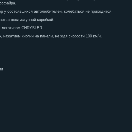
оссфайра.
ор у состоявшихся автолюбителей, колебаться не приходится.
ается шестиступной коробкой.
 с логотипом CHRYSLER.
 нажатием кнопки на панели, не ждя скорости 100 км/ч.
ии