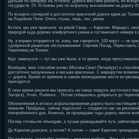
Дальше по грейдеру на Устюжну. Дорога местами разбита, но всеце
государств. От Устюжны уже по асфальту выскакиваем на дорогу А1
По всецело солидной и достаточно красочной дороге едем до Тихвин
на Лодейное Поле. Опять глушь, тишь, лес, речки.
Кстати, мы уже приехали: за рекой Свирь — Карелия. Маршрут, нео
природой куда дороже комфортного ужина и гостиничного номера в 
Ну, а вправо отправятся те, кому, как говорится, 100 верст — не к
сдобренной развитым обслуживанием: Сергиев Посад, Переславль-За
Череповец на Тихвин.
Круг замкнулся — тут мы уже были, в то время, когда прогуливалис
Вообщем, меж способом влево (Москва-Санкт-Петербург) и способом
достаточно загруженных и весьма красочных. С маршрутом возможн
— дороги. Время от времени в самом неожиданном месте встречаеш
приходится.
В свое время решили мы проехать на север повдоль восточного бе
Загорск), Углич, Рыбинск… Потом собирались добраться до Череповц
Обозначенная в атласе асфальтированная дорога была настоящим б
оканьем: Пройдешь, сейчас подсохло! — сподвигло нас на рисковы
покоробленного дна. Конечно, за прошедшие годы дорогу имели воз
Потому готовьсяк объездам, а лучше разведывайте путь заблаговре
До Карелии доехали, а потом? А потом — сами! Карелия громадная
Отыскиваете, задавайте вопросы, приглядывайтесь. Лишь не носитес