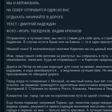
МЫ И АВТОМОБИЛЬ
НА СЕВЕР ОТПРАВИТСЯ ОДИН ИЗ ВАС
ОТДЫХАТЬ НАЧИНАЙТЕ В ДОРОГЕ
ТЕКСТ / ДМИТРИЙ НАДЕЖДИН
ФОТО / ИГОРЬ ТВЕРДУНОВ, ВАДИМ КРЮЧКОВ
Отправляясь в путешествие, мы часто ставим для себя цель и стрем
подмечая. В случае если в Крым или на Кавказ — то в один присест
Никакой гонки! В возлюбленную многими Карелию мы на данный мом
Итак, представьте себя витязем на распутье: вы собрались в путь 
обыкновенно, написано: Куда ни отправишься — в Карелию придешь
Дорога на Питер не весьма подходит для гонок на время: многочи
радарами, и езда преобразуется… в медленное путешествие. Но име
проскакиваем по обводной дороге.
Город когда-то соперничал с Москвой, но местный князь был бит ст
осколки, на окраинах громоздятся однотипные многоэтажки вперем
Екатериной II. Строения по проекту Росси, Казакова, Никитина в Тве
Конкретно так: город так как на королевском пути из одной столицы 
Еще более поражает негромкий Торжок, где, попетляв среди невзр
видишь храмы, разумеется превосходящие величием масштабы города
города и перенес ко мне — больно место красивое. А путешественни