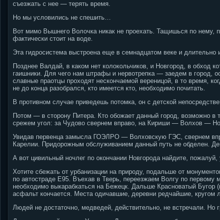
съезжать с нее — терять время.
Но мы условились не спешить…
Вот мимо Вышнего Волочка никак не проехать. Тащишься по нему, п
фактически стоит на воде.
Эта гидросистема выстроена еще в семнадцатом веке и длительно 
Позднее Валдай, в каком нет колокольчиков, и Новгород, в обход к
гаишники. Для чего нам штрафы и нервотрепка — заедем в город, 
славные праотцы проходят нескончаемой вереницой, в то время, ко
не до конца разобрался, кто имеется кто, необходимо почитать.
В противном случае приведешь потомка, он с детской непосредств
Потом — в сторону Питера. Кто обожает данный город, возможно в т
срежем угол: за Чудово свернем вправо, на Кириши — Волхов — Н
Увидав первенца замысла ГОЭЛРО — Волховскую ГЭС, свернем впра
Карелии. Придорожным обслуживанием данный путь не обделен. Дей
А вот цивильный ночлег по окончании Новгорода найдите, пожалуй, 
Хотите сбежать от урбанизации на природу, подальше от монументо
по автостраде Е95. Въехав в Тверь, переезжаем Волгу по первому 
необходимо выкарабкаться на Бежецк. Дальше Красноватый Бугор (
асфальт кончается. Места одичавшие, деревни редчайшие, кругом л
Людей не достаточно, медведей, действительно, не встречали. Но