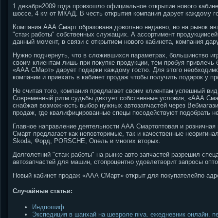
1 декабря2009 года произошло официальное открытие нового кабин
шоссе, 4 км от МКАД. В честь открытия компания дарует каждому го
Компания ААА Смарт образована довольно недавно, но на рынок авт
"стаж работы" собственных служащих. А ассортимент продукциисей
данный момент, в связи с открытием нового кабинета, компания дар
Нужно подчернуть, что в сложившихся параметрах, большинство игр
своим клиентам лишь при покупке продукции, тем пробуя привлечь 
«ААА СМарт» дарует подарки каждому гостю. Для этого необходимо 
компании и приехать в кабинет продаж чтобы получить подарок у пр
Не считая того, компания предлагает своим клиентам успешный вид
Современный ритм судьбы диктует собственные условия, «ААА Сма
снабжая возможность выбор нужных автозапчастей через Вебмагазин
продаж, где квалифицированные спецы посодействуют подобрать н
Главное направление деятельности ААА Смартоптовая и розничная
Смарт предлагает как неповторимые, так и качественные неоригина
Skoda, Форд, PORSCHE, Опель и многих вторых.
Долголетний "стаж работы" на рынке авто запчастей разрешил спец
автозапчастей для машин, стопроцентно удовлетворит запросы опто
Новый кабинет продаж «ААА СМарт» открыт для покупателейпо адр
Случайные статьи:
Индпошиф
Экспедиция в шанхай на шевроле niva. ежедневник онлайн. п