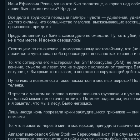
Илья Ефимович Репин, уж на что был талантище, а корпел над собс
ленив был патологически? Вряд ли.
Все дело в трудности передачи палитры чувств — удивления, удивл
до того сильны, что большинство глаголов, высказывающих восхищ
произносить при детях.
Представленный тут байк в самом деле не ожидали. Ну, хоть убей, 
не в том месте. И все-же свершилось!
Скептицизм по отношению к доморощенному кастомайзингу, что (не 
лоснился и чувствовал себя превосходно, внезапно как-то завял и п
То, что сотворила его мастерская Juri Shif Motorcycles (JSM), не ле
конечно, смысле не лезет, это не эндуро с колесами от трактора Бе
вступает, я бы кроме того сказал, в конфликт с окружающей действ
Ну не имело возможности такое показаться в местных широтах!
Полн
теленка.
Я трясся с мешком на голове в кузове военного грузовика и в уме в
на данный момент мне точно не жить). По моим подсчетам, мы совс
и я заметил, что мы в лесу. Было негромко.
Лишь иногда ночь прорезали крики заблудившихся грибников — они 
семьями.
То, что я заметил через 5 мин. в мастерской, принудило навечно поз
Аппарат именовался Silver Stork — Серебряный аист. И в случае ес
постсовковом пространстве не найти другого кастом-байка того ж