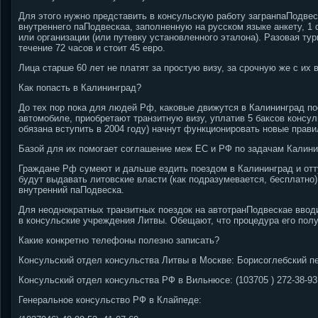
Для этого нужно представить в консульскую работу загранпаПодвес
внутреннего паПодвескаа, заполненную на русском языке анкету, 1 
или организации (или путевку установленного эталона). Разовая ту
течение 72 часов и стоит 45 евро.
Лица старше 60 лет не платят за простую визу, за срочную же с их 
Как попасть в Калининград?
До тех пор пока для людей Рф, каковые движутся в Калининград пое
автомобиле, приобретают транзитную визу, уплатив 5 баксов консул
обязана вступить в 2004 году) начнут функционировать новые прави
Базой для их помогает соглашение меж ЕС и РФ по задачам Калини
Граждане Рф сумеют и дальше ездить поездом в Калининград и отт
будут выдавать литовские власти (как подразумевается, бесплатно)
внутренний паПодвеска.
Для неоднократных транзитных поездок на автотранПодвескае ввод
в консульские учреждения Литвы. Обещают, что процедура его пол
Какие конкретно телефоны полезно записать?
Консульский отдел консульства Литвы в Москве: Борисоглебский пер.,
Консульский отдел консульства РФ в Вильнюсе: (103705 ) 272-38-93,
Генеральное консульство РФ в Клайпеде: