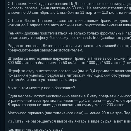
С 1 апреля 2003 года в литовские ПДД вносятся некие конфигураци
скорость перемещения снижена до 50 км/ч. На автомагистралях раз
апреля по 30 сентября, а с 1 октября по 31 марта — 110 км/ч; на ин
С 1 сентября до 1 апреля, в соответствии с новым Правилам, днем 
ноября до 1 апреля все авто должны быть обустроены зимними шин
Ремнями должны пристегиваться не только только фронтальный пас
по сотовому телефону без совокупности hands free (свободные руки)
Радар-детекторы в Литве вне закона и изымаются милицией (но штр
предусмотренная заводом-изготовителем.
Штрафы за неотёсанные нарушения Правил в Литве высочайшие. Так,
300-500 литов, а более чем на 50 км/ч — от 1000 до 1500 литов (1 л
Штраф за езду в нетрезвом состоянии (выше 0,4 промилле алкоголя 
показаниям умелых, предлагать литовским милицейским отступные 
автомобили часто установлена камера…
А что в том месте у вас в багажнике?
Один человек может беспошлинно ввезти в Литву предметы личного
ограниченный ввоз крепких напитков — до 1 л, вина — до 3 л, сига
Вторых товаров питания дано ввозить на сумму менее 200 литов.
Моторного горючего (вне топливного бака) — менее 20 л на транПод
Из Литвы не разрещаеться вывозить янтарь в виде сырья, а вот в в
Как получить литовскую визу?