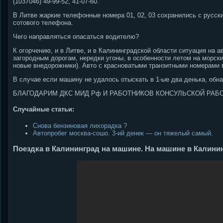
(1037046) 49-99-52, 41-07-60.
В Литве жаркие телефонные номера 01, 02, 03 сохранились с русски
сотового телефона.
Чего направляться опасаться водителю?
К огорчению, и в Литве, и в Калининградской области ситуация на а
загородным дорогам, нередки угоны, в особенности летом на морск
новые внедорожники). Авто с красноватыми транзитными номерами 
В случае если машину не удалось отыскать в 1-ые два денька, об
БЛАГОДАРИМ ДКС МИД Рф И РАБОТНИКОВ КОНСУЛЬСКОЙ РАБОТ
Случайные статьи:
Снова бензиновая лихорадка ?
Автопробег москва-сошо. 3-ий денек — он тяжелый самый.
Поездка в Калининград на машине. На машине в Калини