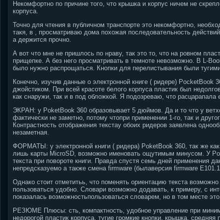
Некомфортно по причине того, что крышка и корпус ничем не скрепл
корпуса.
Точно для чтения в публичном транспорте это некомфортно, необход
такя, в , просматриваю дома похожая последовательность действий
а держится прочно.
А вот что мне не пришлось по нраву, так это то, что на ровном п
прищепке. А без него просматривать в темноте невозможно. В L-Boo
было нужно распрощаться. Кнопки для перелистывания были тугими
Конечно, изучив данные о электронной книге ( ридере) PocketBook 
джойстиком. При всей красоте белого корпуса пластик был недолг
как снаружи, так и в под обложкой. Я подозреваю, что расцарапала
ЭКРАН: у PoketBook 360 образовывает 5 дюймов. Да и то что у вет
фактически не заметно, потому чтопри применении 1-го, так и друг
Контрастность отображения текстау обоих ридеров заявлена однообр
незаметная.
ФОРМАТЫ: у электронной книги ( ридера) PoketBook 360, так же как
лишь карты MicroSD, возможно именовать ощутимым минусом. У Po
текста при повороте книги. Правда спустя семь дней применения да
непредсказуемо а также смена firmware (былаверсия firmware Е101.12
Однако стоит отметитьь, что поменять ориентацию текста возможн
пользоваться удобно. Словари возможно додавать, к примеру, с инте
показалась возможностьпользоваться словарем, но в том месте эт
РЕЗЮМЕ Плюсы: сть, компактность, удобное управление при миним
недорогой пластик корпуса, тугие громкие кнопки, крышка, средняя