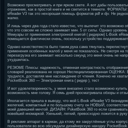
Возможно просматривать и при ярком свете. А вот дабы пользовать
отражение, как в простой книге и не светится в темноте. ФОРМАТЫ: 
eReader V3 так это нехорошая помощь форматов pdf и djv. Не редко
жалко.
И лишь через два года стало известно, что вылечит это возможно о
что это совсем не сложно занимает мин. 5 от силы. Однако урове
Мемуары от применения электронной книгой ( ридером) L-Book eRea
помещается фактически очень, поскольку устройство поддерживает 
Однако качествотекста было таким,рука сама тянулась перелистнуть 
применения особенных жалоб у меня не показалось. Не смотря на то
перезагрузка его занимает несколько секунд это меня очень не напр
ухудшилась.
РЕЗЮМЕ Плюсы: надежность, отменная контрастность отображения т
словарей реализована не хорошо Неспециализированная ОЦЕНКА: В 
трудился, доставляя мне наслаждение от чтения. Конечно не хватал
PocketBook 360 — Электронная книга ( ридер ), тест
И вот удовлетворенность, у меня внезапно стало возмможно купить 
возможность мне голову. Я семь дней просматривала обзоры и отзыв
Иполагается пришла в выводу, что мой L-Book eReader V3 безнадеж
желегкий, компактный и по большому счету он НОВЫЙ, соответствен
моей давешней мечтой. ДИЗАЙН: PoketBook 360 го если сравнивать с
новейшей иномаркой. Узенький, легкий, превосходно ложится в руку
В рекламе аппарат в карман, да ктому же закруглённые углы корпуса
пользователи во всю обсуждали дизайнерскую находку PocketBook 