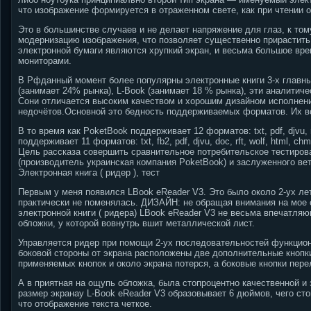
что изображение формируется в отраженном свете, как при чтении 
Это в большинстве случаев и не делает напряжение для глаз, к то
модернизацию изображения, что позволяет существенно прирастить
электронной бумаги являются хрупкий экран, и весьма большое вр
мониторами.
В Рфданный момент более популярны электронные книги 3-х главных
(занимает 24% рынка), L-Book (занимает 18 % рынка), эти аналитич
Сони отличается высоким качеством и хорошим дизайном исполнени
недочётов.Основной это бедность поддерживаемых форматов. Их всего
В то время как PoketBook поддерживает 12 форматов: txt, pdf, djvu, rtf
поддерживает 11 форматов: txt, fb2, pdf, djvu, doc, rft, wolf, html, c
Цель рассказа совершить сравнительное потребительское тестирова
(производитель украинская компания PoketBook) и заслуженного вете
Электронная книга ( ридер ), тест
Первым у меня появился LBook eReader V3. Это было около 2-ух летн
практически не поменялась. ДИЗАЙН: не обращая внимания на мое с
электронной книги ( ридера) LBook eReader V3 не весьма впечатляю
обложки, у которой вовнутрь вшит металлической лист.
Управляется ридер при помощи 2-ух последовательностей функцион
боковой стороны от экрана расположены две дополнительные кнопки
применяемых кнопок и около экрана потерся, а боковые кнопки пер
А в приятная на ощупь обложка, была стопроцентно качественной и
размер экранау L-Book eReader V3 образовывает 6 дюймов, чего ст
что отображение текста четкое.