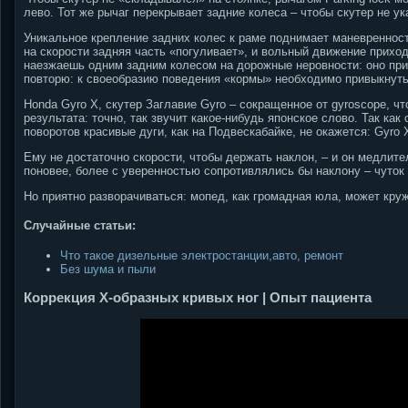
лево. Тот же рычаг перекрывает задние колеса – чтобы скутер не ук
Уникальное крепление задних колес к раме поднимает маневренност
на скорости задняя часть «погуливает», и вольный движение приход
наезжаешь одним задним колесом на дорожные неровности: оно прип
повторю: к своеобразию поведения «кормы» необходимо привыкнуть
Honda Gyro X, скутер Заглавие Gyro – сокращенное от gyroscope, чт
результата: точно, так звучит какое-нибудь японское слово. Так ка
поворотов красивые дуги, как на Подвескабайке, не окажется: Gyro
Ему не достаточно скорости, чтобы держать наклон, – и он медлит
поновее, более с уверенностью сопротивлялись бы наклону – чуток
Но приятно разворачиваться: мопед, как громадная юла, может кру
Случайные статьи:
Что такое дизельные электростанции,авто, ремонт
Без шума и пыли
Коррекция Х-образных кривых ног | Опыт пациента