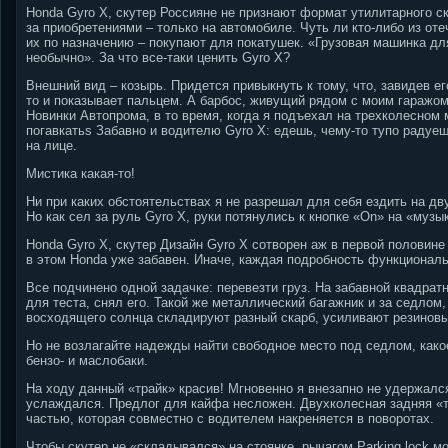
Honda Gyro X, скутер Россияне не признают формат утилитарного ску
за приобретениями – только на автомобиле. Чуть ли кто-либо из от
их по назначению – покупают для покатушек. «Грузовая машинка для
необычно». За что все-таки ценить Gyro X?
Внешний вид – козырь. Придется привыкнуть к тому, что, завидев ег
то и показывает пальцем. А барбос, живущий рядом с моим гаражо
Новинки Автопрома, в то время, когда я подъехал на трехколесном 
погавкатьѕ Забавно и водителю Gyro X: едешь, чему-то тупо радуе
на лице.
Мистика какая-то!
Ни при каких обстоятельствах я не разрешал для себя ездить на д
Но как сел за руль Gyro X, руки потянулись к кнопке «On» на «муз
Honda Gyro X, скутер Дизайн Gyro X сотворен аж в первой половин
в этом Honda уже забавен. Иначе, каждая подробность функциональ
Все подчинено одной задачке: перевезти груз. На забавной квадра
для теста, снял его. Такой же металлический багажник и за седлом
восходящего солнца складируют разный скарб, усиливают резинов
Но не возлагайте надежды найти свободное место под седлом, какое
бензо- и маслобаки.
На ходу данный «трайк» красив! Мгновенно я внезапно не удержалс
услаждался. Предлог для кайфа несложен. Двухколесная задняя «
частью, которая совместно с водителем накреняется в поворотах.
Чтобы скутер не «складывался» на стоянке, рычагом Parking lock мо