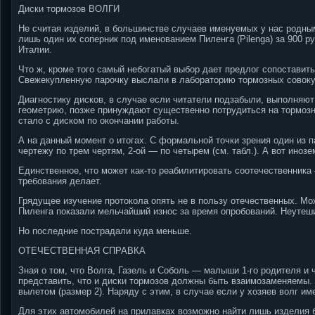
Диски тормозов ВОЛГИ
Не считая изделий, в большинстве случаев именуемых у нас родными
лишь один их соперник под именованием Пиленга (Pilenga) за 900 р
Италии.
Что ж, кроме того самый небогатый выбор дает предлог сопоставить
Свежекупленную парочку выслали в лабораторию тормозных совок
Диагностику дисков, в случае если читатели подзабыли, выполняют
геометрию, позже принуждают существенно потрудиться на тормоз
стало с диском по окончании работы.
А на данный момент о итогах. С формальной точки зрения один из 
чертежу по трем чертям, 2-ой — по четырем (см. табл.). А вот иноз
Единственное, что может как-то реабилитировать соотечественника 
требования делает.
Грядущее изучение протокола опять не в пользу отечественных. Мо
Пиленга показали мельчайший износ за время опробований. Неутеши
Но последние пострадали куда меньше.
ОТЕЧЕСТВЕННАЯ СПРАВКА
Зная о том, что Волга, Газель и Соболь — малыши 1-го родителя и 
представить, что и диски тормозов должны быть взаимозаменяемы. 
вылетом (размер 2). Наряду с этим, в случае если у хозяев волг им
Для этих автомобилей на прилавках возможно найти лишь изделия б