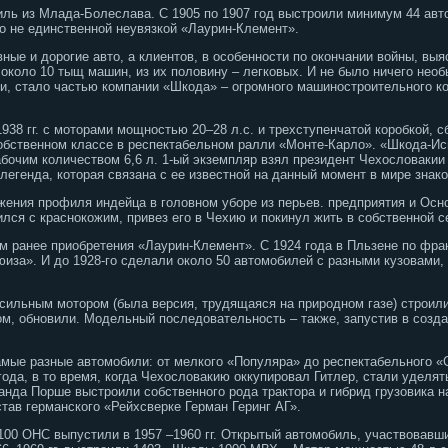
иль из Млада-Болеслава. С 1905 по 1907 год выстроили минимум 44 ав
о не единственной неувязкой «Лаурин-Клемент».
ые и дорогие авто, а клиентов, в особенности по окончании войны, выя
коло 10 тыщ машин, из их половину – легковых. И не было ничего необы
и, стало частью компании «Шкода» – огромного машиностроительного кон
38 гг. с моторами мощностью 20–28 л.с. и трехступенчатой коробкой, с
собственном классе в респектабельном ралли «Монте-Карло». «Шкода-И
очим количеством 6,6 л. 1-ый экземпляр взял президент Чехословакии
легенда, которая связана с ее известной на данный момент в мире знако
жения профиля индейца в головном уборе из перьев. предприятия и Ос
лся с краснокожим, привез его в Чехию и покинул жить в собственной с
 ранее приобретения «Лаурин-Клемент». С 1924 года в Пльзене по фра
иза». И до 1928-го сделали около 50 автомобилей с разными кузовами,
сильным мотором (была версия, трудящаяся на природном газе) строили
м, обновили. Модельный последовательность – также, запустив в созда
ые разные автомобили: от мелкого «Популяра» до респектабельного «С
 года, в то время, когда Чехословакию оккупировал Гитлер, стали удел
нда Порше выстроили собственного рода трактора и гибрид грузовика н
став германского «Рейхсверке Герман Геринг АГ».
1100 ОНС выпустили в 1957 –1960 гг. Открытый автомобиль, участвовавш