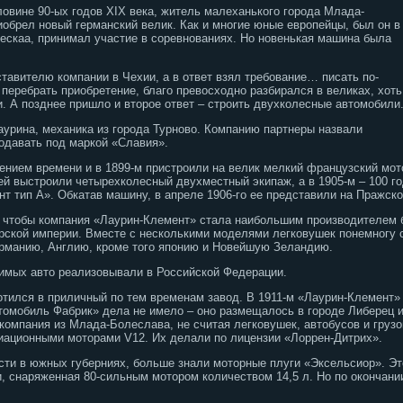
ловине 90-ых годов XIX века, житель малеханького города Млада-
обрел новый германский велик. Как и многие юные европейцы, был он в
ескаа, принимал участие в соревнованиях. Но новенькая машина была
тавителю компании в Чехии, а в ответ взял требование… писать по-
перебрать приобретение, благо превосходно разбирался в великах, хоть
. А позднее пришло и второе ответ – строить двухколесные автомобили
аурина, механика из города Турново. Компанию партнеры назвали
одавать под маркой «Славия».
чением времени и в 1899-м пристроили на велик мелкий французский мот
ей выстроили четырехколесный двухместный экипаж, а в 1905-м – 100 г
т тип А». Обкатав машину, в апреле 1906-го ее представили на Пражск
чтобы компания «Лаурин-Клемент» стала наибольшим производителем байк
рской империи. Вместе с несколькими моделями легковушек понемногу 
ерманию, Англию, кроме того японию и Новейшую Зеландию.
димых авто реализовывали в Российской Федерации.
тился в приличный по тем временам завод. В 1911-м «Лаурин-Клемент»
утомобиль Фабрик» дела не имело – оно размещалось в городе Либерец и
компания из Млада-Болеслава, не считая легковушек, автобусов и грузо
иационными моторами V12. Их делали по лицензии «Лоррен-Дитрих».
сти в южных губерниях, больше знали моторные плуги «Эксельсиор». Эт
, снаряженная 80-сильным мотором количеством 14,5 л. Но по окончании