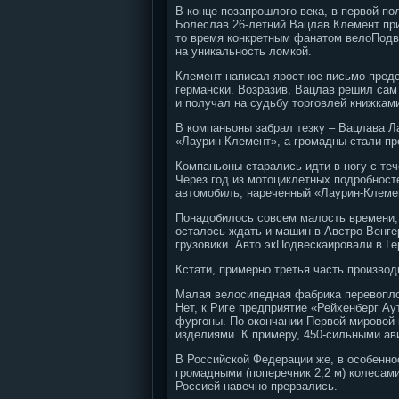
В конце позапрошлого века, в первой по
Болеслав 26-летний Вацлав Клемент при
то время конкретным фанатом велоПодв
на уникальность ломкой.
Клемент написал яростное письмо предс
германски. Возразив, Вацлав решил сам 
и получал на судьбу торговлей книжками
В компаньоны забрал тезку – Вацлава Л
«Лаурин-Клемент», а громадны стали пр
Компаньоны старались идти в ногу с те
Через год из мотоциклетных подробност
автомобиль, нареченный «Лаурин-Клемен
Понадобилось совсем малость времени, 
осталось ждать и машин в Австро-Венге
грузовики. Авто экПодвескаировали в Г
Кстати, примерно третья часть произво
Малая велосипедная фабрика перевопло
Нет, к Риге предприятие «Рейхенберг А
фургоны. По окончании Первой мировой 
изделиями. К примеру, 450-сильными ав
В Российской Федерации же, в особенно
громадными (поперечник 2,2 м) колесами
Россией навечно прервались.