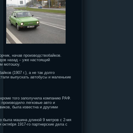
.
орчик, начав производствобайков.
одов назад – уже настоящий
ом мотошоу.
ов (1907 г.), а не так долго
стали выпускать автобусы и маленькие
 кроме того заполучила компанию РАФ.
 производило легковые авто и
виков, была известна и другими
о была машина длиной 9 метров с 2-мя
 октября 1917-го партнерские дела с