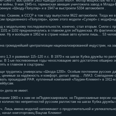
966–1969 гг. выстроили 1403 «Шкоды-1000 МВХ». Мотор мощностью 48 л.с
е войны, 9 мая 1945-го, германская авиация уничтожила завод в Млада-
оенную «Шкоду-Популяр» и в 1947-м выстроили 5334 автомобиля .
тво. Скажем, в СССР в том году выпустили 9622 автомобили. Тогда же 
сии предвоенного «Популяра», кроме этого модели «Суперб» с модифиц
д к модельному последовательности, конечно, стал вторым. Сняли с п
 1101 и 1102 предназначались в главном для экПодвескаа. Из фактичес
кии. Ну и вообщем в 1952-м в стране новые авто купили лишь… 53 челов
.
емена громаднейшей централизации национализированной индустрии, на з
го 1,3 л развивал 115–120 л.с. В 1970-х на шагах Кубка дружбы по рал
. В 1-ые послевоенные годы чехословацкие авто достаточно обширно э
влять в главном в соцстраны.
ощи трудились универсалы «Шкода-1200». Особым почтением русских д
, ценимые за надёжность и комфорт, делал завод… ЛИАЗ. Совпадение с
вать прошедший РАФ, купленный компанией «Лаурин-Клемент» в 1911-м
лейбусам.
о» дела не имеет.
чании 1960-х к нам не экПодвескаировали, но Подвескаивные версии «
 количество неприятностей русским раллистам на шагах Кубка дружбы 
». Лишь имена моделей напоминают о продолжительной и увлекательно
к, начал книготорговец Вацлав Клемент