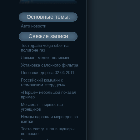
Основные темы:
Авто новости
Свежие записи
Тест драйв volga siber на
полигоне газ
Лоцман, медик, полисмен
Установка салонного фильтра
Основная дорога 02 04 2011
Российский комбайн с
германским «сердцем»
«Порше» небольшой показал
пример
Мегамол – пиршество
угонщиков
Немцы царапали мерседес за
взятки
Тоета camry. шла в шушары
по шоссе.