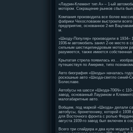
«Лаурин-Клемент тип А» – 1-ый автомоб
мотором. Сокращение рынков сбыта был
Компания производила все более массивн
фабрики Чехословакии выстроили всего о
предприятие, основанное 2-мя Вацлавам
м.
«Шкоду-Популяр» производили в 1934– 19
1936-м автомобиль занял 2-ое место в 
сильным шестицилиндровым мотором раб
разумеется, также имеется собственная 
Крылатая стрела появилась из… изобра
путешествуя по Америке, типо познакоми
Авто биография «Шкоды» началась годом
роскошные авто «Шкода-светло синий-Сю
Болеславе.
Автобусы на шасси «Шкода-706N» c 110-
завод, основанный Лаурином и Клементо
малогабаритные авто.
Вобщем, под маркой «Шкода» делали сам
автобусы, бронетехнику, которой с 1938
для Восточного фронта с ролью Фердина
августа 1939-го завод был включен в со
Всего три спайдера и два купе модели 