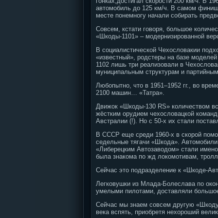
гонках,достигал скорости 200 км/ч. В 1
автомобиль до 125 км/ч. В самом финиш
месте понемногу начали собирать предв
Совсем, кстати говоря, большое количес
«Шкоды-1101» – модернизированной вер
В социалистической Чехословакии подхо
«известный», родстеры на базе моделей
1102 лишь три реализовали в Чехослова
муниципальным структурам и партийным
Любопытно, что в 1951–1952 гг., во вр
2100 машин… «Татра».
Движок «Шкоды-130 RS» количеством все
жёстким орудием чехословацкой команды
Австралии (!). Но с 50-х их стали поста
В СССР еще среди 1960-х в скорой пом
седельные тягачи «Шкода». Автомобили
«Либерецким Автозаводом» стали имено
была знакома по жд локомотивам, трол
Сейчас это подразделение к «Шкоде-Авт
Легковушки из Млада-Болеслава по окон
умелыми пилотами, доставляли большое
Сейчас мы знаем совсем другую «Шкоду
века вспять, приобретя нехороший вели