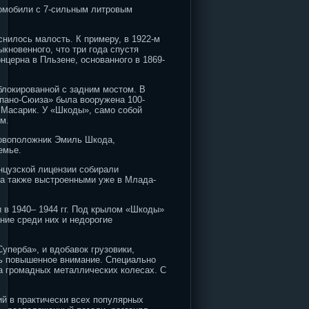
томобили с 7-сильным литровым
снилось малость. К примеру, в 1922-м
кновенного, что три года спустя
церна в Пльзене, основанного в 1869-
блокированной с задним мостом. В
спано-Сюиза» была вооружена 100-
 Масарик. У «Шкоды», само собой
м.
новоположник Эмиль Шкода,
емье.
нцузской лицензии собирали
 а также выстроенными уже в Млада-
 в 1940– 1944 гг. Под крылом «Шкоды»
ние среди них и недорогие
уперба», и вдобавок грузовики,
ять повышенное внимание. Специально
а громадных металлических колесах. С
ий в практически всех популярных