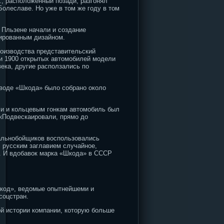
., расположенный позади, разгонял
Болеславе. Но уже в том же году в том
в Пльзене начали и создание
ированным дизайном.
роизводства представительский
ки 1900 открытых автомобилей модели
ека, другие расползались по
аводе «Шкода» было собрано около
ли и кольцевым гонкам автомобиль был
кПодвескаировали, прямо до
альнобойщиков воспользовались
 русским заглавием случайное,
. И вдобавок марка «Шкода» в СССР
шкод», ведомые опытнейшеми и
соцстран.
й истории компании, которую больше