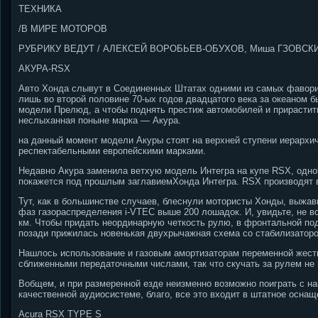
ТЕХНИКА
/В МИРЕ МОТОРОВ
РУБРИКУ ВЕДУТ / АЛЕКСЕЙ ВОРОБЬЕВ-ОБУХОВ, Миша ГЗОВСК
АКУРА-RSX
Авто Хонда слывут в Соединенных Штатах одними из самых фаворит
лишь во второй половине 70-ых годов двадцатого века за океаном 
модели Прелюд, а чтобы поднять престиж автомобилей и прирастит
неслыханная поныне марка — Акура.
на данный момент модели Акуры стоят на верхней ступени иерархи
респектабельными европейскими марками.
Недавно Акура заменила ветхую модель Интегра на купе RSX, одно
покажется под прошлым заглавиемХонда Интегра. RSX производят в
Тут, как в большинстве случаев, блеснули мотористы Хонды, выжа
фаз газораспределения i-VTEC выше 200 лошадок. И, увидьте, не во
км.
Чтобы придать неординарную четкость рулю, в фронтальной под
позади прижилась новенькая двухрычажная схема со стабилизаторо
Нашлось использование и газовым амортизаторам переменной жест
сближенными передаточными числами, так что скучать за рулем не 
Вобщем, и при размеренной езде неизменно возможно поиграть с н
качественной аудиосистеме, благо, все это входит в штатное оснащ
Acura RSX TYPE S