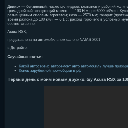
Движок — бензиновый; число цилиндров, клапанов и рабочий количес
громаднейший вращающий момент — 193 Н.м при 6000 об/мин. Кузов
размещенным силовым агрегатом; база — 2570 мм; габарит (протяж
время разгона до 100 км/ч — 6,1 с; расход горючего в условных му
соответственно.
Acura RSX,
представлена на автомобильном салоне NAIAS-2001
в Детройте.
Случайные статьи:
Какой автосервис авторемонт авто автомобиль лучше приобр
Конец зарубежной промсборки в рф
Первый день с моим новым дружко. б/у Acura RSX за 10