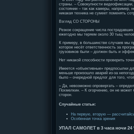
страны. – Совокупности видеофиксации,
состоянии – так как камеры, например, 
никакая техника не сумеет поменять со
Взгляд СО СТОРОНЫ
Резкое сокращение числа пострадавших 
ежегодно мы теряем около 30 тыщ челов
К примеру, в большинстве случаев мы п
которое несёт ответственность за прог
грузовиков были – должен быть и эффект
Нет никакой способности проверить точн
Имеется «объективные» предпосылки для
меньше произошло аварий из-за непогод
было – очередной предлог для того, что
– Да, невозможно опровергать – опред
Похмелкин. – К огорчению, он не может
сторон.
Случайные статьи:
На первую, вторую — рассчитайс
Особенная точка зрения
УПАЛ САМОЛЕТ в 3 часа ночи 2