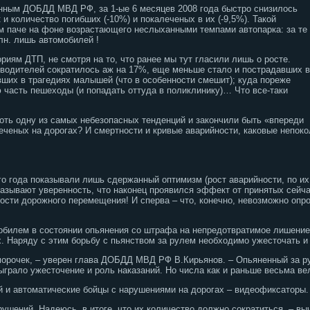
анным ДОБДД МВД РФ, за 1-ые 6 месяцев 2008 года быстро снизилось
к и количество погибших (-10%) и покалеченых в их (-9,5%). Такой
м паче на фоне возрастающего неслыханными темпами автопарка: за те
лн. лишь автомобилей !
риям ДТП, не смотря на то, что ранее мы тут гласили лишь о росте.
 водителей сократилось аж на 17%, еще меньше стало и пострадавших в
ших в трагедиях малышей (что в особенности смешит); куда пореже
 часть пешеходы (и попадать оттуда в поликлинику)… Что все-таки
оть одну из самых небезопасных тенденций и закончили быть «впереди
леченых на дорогах? И смертности и кривые аварийности, каковые непо
 года показывали лишь сдержанный оптимизм (рост аварийности, по их 
оказывают уверенность, что наконец проявился эффект от принятых сей
ости дорожного перемещения! И сперва – что, конечно, невозможно опр
обилем в состоянии опьянения со штрафа на непредотвратимое лишение 
х. Наряду с этим борьбу с пьянством за рулем необходимо ужесточать и
морочек, – уверен глава ДОБДД МВД РФ В.Кирьянов. – Опьяненный за р
ыграло ужесточение и роль наказаний. Но числа как и раньше весьма ве
ой и автоматические бойцы с нарушениями на дорогах – видеофиксаторы.
рушений. Надеюсь, в итоге, что их количество должно сократиться, – в