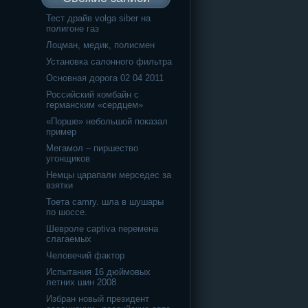
Тест драйв volga siber на
полигоне газ
Лоцман, медик, полисмен
Установка салонного фильтра
Основная дорога 02 04 2011
Российский комбайн с
германским «сердцем»
«Порше» небольшой показал
пример
Мегамол – пиршество
угонщиков
Немцы царапали мерседес за
взятки
Тоета camry. шла в шушары
по шоссе.
Шевроле captiva перемена
слагаемых
Человечий фактор
Испытания 16 дюймовых
летних шин 2008
Избран новый президент