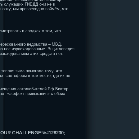
ять служащих ГИБДД они не в
ановку, мы превосходно поймём, что
матривать в сводках о том, что
нтересованного ведомства – МВД,
 на нее израсходованные. Энциклопедия
 расходованием этих средств нет.
 теплая зима помогала тому, что
ся светофоры в том месте, где их не
ремещения автолюбителей Рф Виктор
пает «эффект привыкания» с обеих
 HOUR CHALLENGE!&#128230;