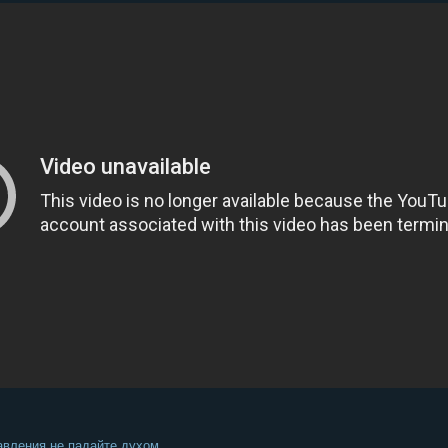
давления не падайте духом