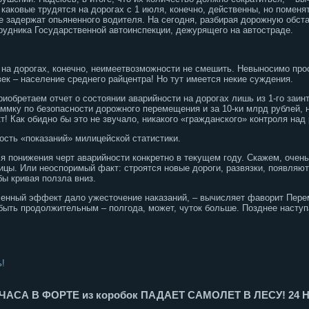
 каковые трудятся на дорогах с 1 июля, конечно, действенны, но помен
не задержат опьяненного водителя. На сегодня, разбирая дорожную обст
трудника Государственной автоинспекции, дежурящего на автостраде.
на дорогах, конечно, неимеетвозможности не смешить. Невыносимо прос
ек – население среднего райцентра! Но тут имеется некие суждения.
риобретаем отчет о состоянии аварийности на дорогах лишь из 1-го заи
раммку по безопасности дорожного перемещения и за 10-ки млрд рублей,
! Как обидно бы это не звучало, никакого «гражданского» контроля над
ость «показаний» милицейской статистики.
 понижения черт аварийности конкретно в текущем году. Скажем, очень
ицы. Или неоспоримый факт: строятся новые дороги, развязки, появляют
бы кривая ползла вниз.
еленный эффект дало ужесточение наказаний, – вычисляет фаворит Пе
 быть продолжительным – полгода, может, чуток больше. Позднее насту
ь!
4 ЧАСА В ФОРТЕ из коробок ПАДАЕТ САМОЛЕТ В ЛЕСУ! 24