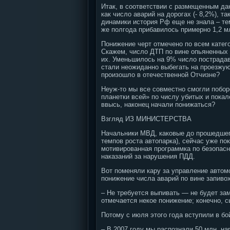
Итак, в соответствии с размещенным д
как число аварий на дорогах (- 8,2%), та
динамики история Рф еще не знала – те
же полгода прибавилось примерно 1,2 м
Понижение черт отмечено по всем катего
Скажем, число ДТП по вине опьяненных
их. Уменьшилось на 9% число пострадав
стали неожиданно выбегать на проезжую
произошло в отечественной Отчизне?
Неуж-то мы все совместно смогли побор
планетки всей» по числу убитых и пока
ввысь, наконец начали понижаться?
Взгляд ИЗ МИНИСТЕРСТВА
Начальники МВД, каковые до прошедшего
темпов роста автопарка), сейчас уже п
мотивированная программка по безопасн
наказаний за нарушения ПДД.
Вот поменяли кару за управление автом
понижение числа аварий по вине запиво
– Не требуется выпивать — не будет за
отмечается некое понижение; конечно, с
Потому с июля этого года вступили в б
– В 2007 году мы распознали 50 млн. на