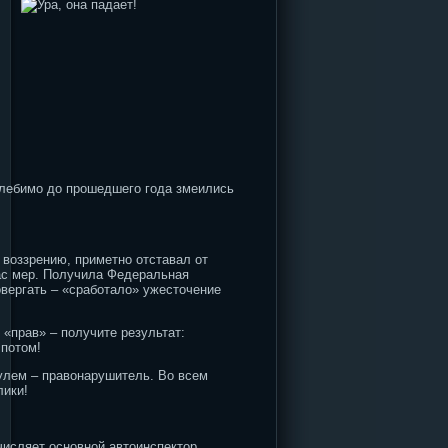
колебимо до прошедшего года змеились
воззрению, приметно отставал от
час мер. Получила Федеральная
овергать – «сработало» ужесточение
«прав» – получите результат:
 потом!
улем – правонарушитель. Во всем
лики!
ычисляет основной автоинспектор