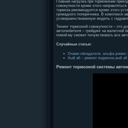
Главная нагрузка при торможении приход
совокупности кроме этого направляться
тормоза рекомендуется кроме этого уст
громадного поперечника. В комплексе а
усовершенствованную модель с гидравл
Тюнинг тормозной совокупности – это д
автолюбителя – трейдинг на валютной би
помой-му сможет почувствовать все авт
Случайные статьи:
Очами обладателя. альфа ромео 
Audi a6 – ремонт подвески,audi a6
Ремонт тормозной системы авто