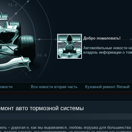
Добро пожаловать!
Автомобильные новости на
кладезь информации о том
новости
Все новости вторая часть
Кузовной ремонт Renault
емонт авто тормозной системы
иль – дорогая и, как мы выражаемся, любовь игрушка для большинства
е, желает сделать его неповторимим, не похожим на другие как снаружи