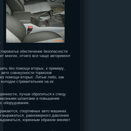
и
стироватьв обеспечение безопасности
ает многих, отчего все чаще авторемонт
ить без помощи вторых, к примеру,
 авто совокупности тормозов
без помощи вторых. Литые либо, как
 колодки стремительнее на их
ренности, лучше обратиться к спецу.
ормозными шлангами и повышение
ис оборудования.
ыражаются, спортивных авто машинах.
и выражаться, равномерного давления
 выражаться, коренным образом меняют