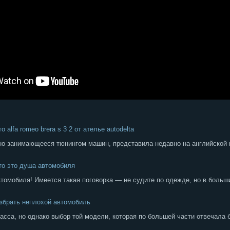
 alfa romeo brera s 3 2 от ателье autodelta
ьно занимающееся тюнингом машин, представила недавно на английско
то это душа автомобиля
втомобиля! Имеется такая поговорка — не судите по одежде, но в больш
избрать неплохой автомобиль
асса, но однако выбор той модели, которая по большей части отвечала 