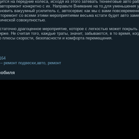
ится на передние колеса, исходя из этого затевать тюнинговые авто раб
 авторемонт конкретно с их. Направьте Внимание на то,для уменьшения 
ановить вакуумный усилитель с, автосервис как мы с вами повсевремен
вторемонт со всеми этими мероприятиями весьма кстати будет авто заме
ической совокупностью.
остаточно драгоценное мероприятие, которое с легкостью может покрыть
рже. Не считая того, каждые траты, значит, забываются, в то время, ко
о плюсы скорости, безопасности и комфорта перемещения.
164
 – ремонт подвески,авто, ремонт
мобиля