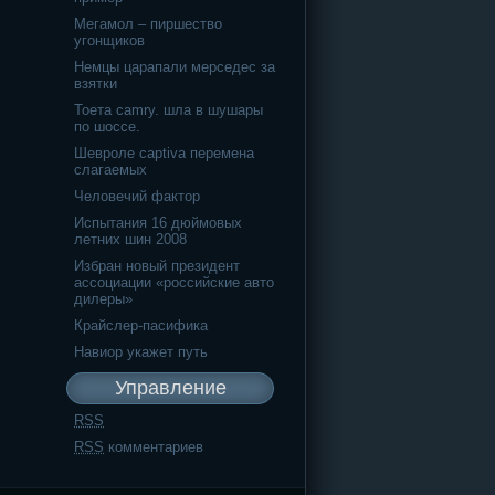
Мегамол – пиршество
угонщиков
Немцы царапали мерседес за
взятки
Тоета camry. шла в шушары
по шоссе.
Шевроле captiva перемена
слагаемых
Человечий фактор
Испытания 16 дюймовых
летних шин 2008
Избран новый президент
ассоциации «российские авто
дилеры»
Крайслер-пасифика
Навиор укажет путь
Управление
RSS
RSS
комментариев