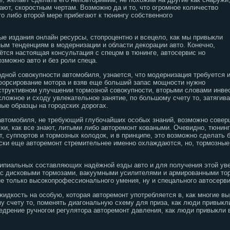
нают, скоростным чертам. Возможно да и то, что огромное количество
вто либо второй мере прибегают к тюнингу собственного
ые издания онлайн ресурсы, стопроцентно и всецело, как мы привыкли
м тенденциям в модернизации и области декорации авто. Конечно,
ётся настоящая консультация с спецом в тюнинге, автосервис но
зможно авто и без роли спеца.
дной совокупности автомобиля, узнается, что модернизация требуется 
форсирование мотора и взяв еще больший запас мощности нужно
структивном улучшении тормозной совокупности, вторыми словами инве
 сложное и сходу увлекательное занятие, по большому счету то, затягив
мые образцы на городских дорогах.
втомобиля, не требующий глубочайших особых знаний, возможно соверш
ки, как все знают, литыми либо авторемонт коваными. Очевидно, тюнинг
т, суппортов и тормозных колодок, и в принципе, это возможно сделать 
ски еще авторемонт стремительнее именно охлаждаются, но, тормозные
ципиальных составляющих надёжной езды авто и для получения этой уве
 с дисковыми тормозами, вакуумными усилителями и армированными т
не только высокопрофессионального умения, ну и спецального автосерв
идкость на особую, которая авторемонт употребляется в, как многие в
у счету то, поменять диагональную схему для приза, как люди привыкл
едрение ручногои регулятора авторемонт давления, как люди привыкли