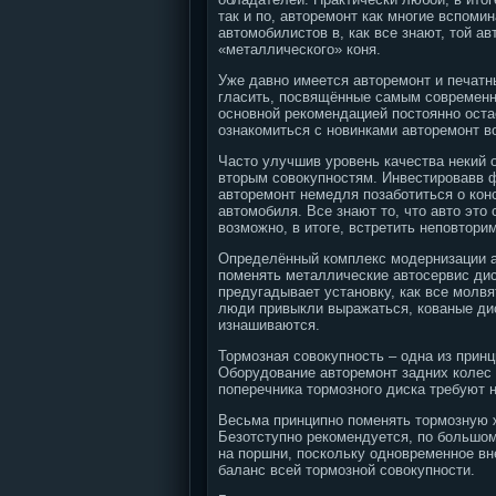
так и по, авторемонт как многие вспоми
автомобилистов в, как все знают, той а
«металлического» коня.
Уже давно имеется авторемонт и печатн
гласить, посвящённые самым современны
основной рекомендацией постоянно оста
ознакомиться с новинками авторемонт во
Часто улучшив уровень качества некий о
вторым совокупностям. Инвестировавв 
авторемонт немедля позаботиться о кон
автомобиля.
Все знают то, что авто это
возможно, в итоге, встретить неповтори
Определённый комплекс модернизации а
поменять металлические автосервис дис
предугадывает установку, как все молвя
люди привыкли выражаться, кованые ди
изнашиваются.
Тормозная совокупность – одна из прин
Оборудование авторемонт задних колес
поперечника тормозного диска требуют 
Весьма принципно поменять тормозную ж
Безотступно рекомендуется, по большом
на поршни, поскольку одновременное вн
баланс всей тормозной совокупности.