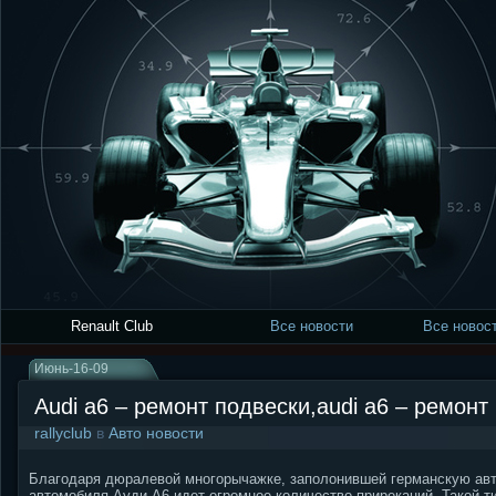
Renault Club
Все новости
Все новост
Июнь-16-09
Audi a6 – ремонт подвески,audi a6 – ремонт
rallyclub
в
Авто новости
Благодаря дюралевой многорычажке, заполонившей германскую авто 
автомобиля Ауди A6 идет огромное количество приреканий. Такой т