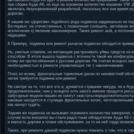
при сборке Ауди A6, но еще на огромном количестве машинах VW. 
являлась безукоризненной разработкой, поскольку все они время е
дорогам.
К нашим же «дорогам» подобного рода подвеска кардинально не п
Во-первых: на отечественных, с позволения сообщить, автобанах ве
исключения х) явление закономерное. Также ремонт audi, а поточне
недешево.
К Примеру, подмена или ремонт рычагов подвески обходится пример
Но, умелые славяне, не желающие растрачивать уймы средств из-з
способом.
В итоге вышла подвеска с вточности такой же конфигурац
ктому же прспособленная к русским дорогам. Не считая всецело н
необходимостью в ремонте управляющих тяг с наконечниками.
Плюс ко всему, фронтальные тормозные диски по неизвестной обст
затем требуется подмена или ремонт.
Не смотря на то, что все это и, думается страшнее некуда, но в А
продолжительнее, чем у всецело хоть какого именно продукта росси
забугорные модели машин не смогут хвастатьсяпродолжительность
каковые находятся в ступицах фронтальных колес, изготовленными
как начнут гудеть.
Задняя же подвеска не вызывает огромного количества заморочек, с
случае если внезапно вы стали радостным обладателем Ауди A6 с по
и малость дороже в плане обслуживания, за то на ней гордо возмо
Также, при ремонте данной подвески нужно помнить о том, что в та