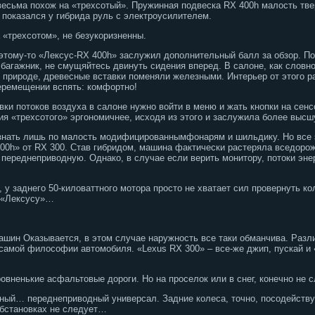
есьма похож на «трехсотый». Пружинная подвеска RX 400h малость твер
показался у гибрида руль с электроусилителем.
а «трехсотом», не безукоризненны.
оэтому-то «Лексус-RX 400h» заслужил дополнительный балл за обзор. По
ь багажник, не смущяйтесь двинуть сидения вперед. В салоне, как сло
 природе, древесные вставки поменяли железными. Интерьер от этого р
перемещении вспять: комфортно!
вки потоков воздуха в салоне нужно войти в меню и жать кнопки на сенс
ия «трехсотого» эргономичнее, исходя из этого и заслужила более высш
знать лишь по малость модифицированнымфонарям и шильдику. Но все 
00h» от RX 300. Став гибридом, машина фактически растеряла вседоро
переднеприводную. Однако, в случае если верить монитору, потоки энер
у заднего 50-киловаттного мотора просто не хватает сил провернуть кол
у «Лексусу»…
ашин Оказывается, в этом случае наружность все таки обманчива. Разли
 самой философии автомобиля. «Lexus RX 300» – все-же джип, пускай и 
ровненькие асфальтовые дороги. Но на проселок или в снег, конечно не 
ный… переднеприводный универсал. Задние колеса, точно, посодейству
обстановках не следует…