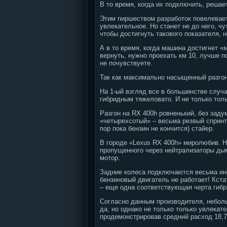
В то время, когда их подключить, решае
Этим пиршеством разработок повелевает
увлекательное. Но станет не до него, ч
чтобы достигнуть такового показателя, 
А в то время, когда машина достигнет «
вернуть, нужно проехать км 10, лучше п
не почувствуете.
Так как максимально насыщенный разгон
На 1-ый взгляд все в большинстве случа
гибридным тяжеловато. И не только толь
Разгон на RX 400h ровненький, без зад
«четырехсотый» – весьма резвый спринт
пор пока бензин не кончится) стайер.
В городе «Lexus RX 400h» миролюбив. На
пропущенного через нейтрализаторы дым
мотор.
Задние колеса подключаются весьма ин
бензиновый двигатель не работает! Кст
– еще одна соответствующая черта гибр
Согласно данным производителя, неболь
да, но однако не только только увлекат
продемонстрировав средний расход 18,7 