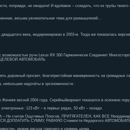
ости, поправде, не ожидали! И вдобавок – созидать, что из трубы твоег
тменная, весьма увлекательная тема для размышлений…
 двадцатого века, модернизирован в 2003-м. Тогда же показалась верси
я с возможностью ручн Lexus RX 300 Гармонически Соединяет Многост
ЦЕЛЕВОЙ АВТОМОБИЛЬ.
ять дорожный просвет, благопристойная маневренность на громадных с
, небольшие недочёты в эргономичности .
в Женеве весной 2004 года. Серийныйвариант показался в осеннюю пору 
а электронных: 123 кВт – в первых рядах, 50 кВт – позади.
400h – Не считая Ощутимых Плюсов, ПРИТЯГАТЕЛЕН, КАК ВСЕ Неордина
ТСЯ ДОПЛАТИТЬ СУММУ, РАВНУЮ Стоимости Недорогого АВТОМОБИЛЯ.Н
ивости», низкие расход горючего и уровень шума.