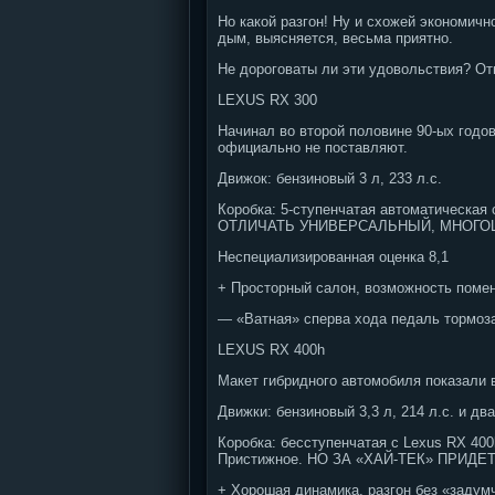
Но какой разгон! Ну и схожей экономичн
дым, выясняется, весьма приятно.
Не дороговаты ли эти удовольствия? О
LEXUS RX 300
Начинал во второй половине 90-ых годов
официально не поставляют.
Движок: бензиновый 3 л, 233 л.с.
Коробка: 5-ступенчатая автоматическа
ОТЛИЧАТЬ УНИВЕРСАЛЬНЫЙ, МНОГО
Неспециализированная оценка 8,1
+ Просторный салон, возможность помен
— «Ватная» сперва хода педаль тормоза
LEXUS RX 400h
Макет гибридного автомобиля показали 
Движки: бензиновый 3,3 л, 214 л.с. и дв
Коробка: бесступенчатая с Lexus RX 
Пристижное. НО ЗА «ХАЙ-ТЕК» ПРИДЕ
+ Хорошая динамика, разгон без «задумч