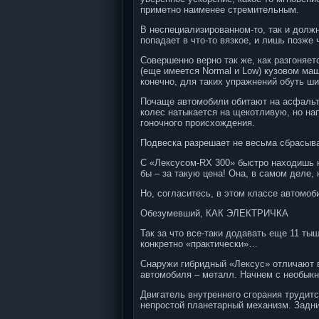
приметно наименее стремительным.
В неспециализированном-то, так и должн
попадает в что-то вязкое, и лишь позже
Совершенно верно так же, как разгоняет
(еще имеется Normal и Low) кузовом маш
конечно, для таких упражнений обуть ш
Почаще автомобили обитают на асфальте
колес натыкается на щекотливую, но на
гоночного происхождения.
Подвеска разрешает не весьма сбрасыва
С «Лексусом-RX 300» быстро находишь 
бы – за такую цена! Она, в самом деле, 
Но, согласитесь, в этом классе автомоб
Обезумевший, КАК ЭЛЕКТРИЧКА
Так за что все-таки додавать еще 11 ты
конкретно «практически»…
Снаружи гибридный «Лексус» отличают в
автомобиля – металл. Начнем с необыкно
Двигатель внутреннего сгорания трудит
непростой планетарный механизм. Задни