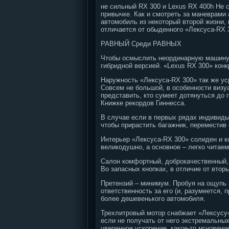
не сильный RX 300 и Lexus RX 400h Не 
привычке. Как и смотреть за маневрами
автомобиль из некоторый второй жизни, 
отличается от обыденного «Лексуса-RX 
РАВНЫЙ Среди РАВНЫХ
Чтобы осмыслить неординарную машину, 
гибридной версией. «Lexus RX 300» кон
Наружность «Лексуса-RX 300» так же уср
Совсем не большой, в особенности визу
представить, кто сумеет дотянуться до 
Книжке рекордов Гиннесса.
В случае если в первых рядах индивиды
чтобы прирастить багажник, переместив 
Интерьер «Лексуса-RX 300» солиден и к
великодушно, а основное – легко читаем
Салон комфортный, доброкачественный, 
Во запасных кнопках, в отличие от вт
Претензий – минимум. Пробуя на ощупь 
ответственность за его (и, разумеется, 
более дешевенького автомобиля.
Трехлитровый мотор снабжает «Лексусу»
если не получать от него экстремальны
уверенное ускорение, какое-то мгновени