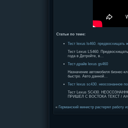
Статьи по теме:
Тест lexus ls460. предвосхищать 
Тест Lexus LS460. Предвосхищать
года в Детройте, в…
Тест-драйв lexus gs460
Назначение автомобиля бизнес-кла
быстро. Авто данной…
Тест lexus sc430. неосознанное п
Тест Lexus SC430. НЕОСОЗНАН
ПРИШЕЛ С ВОСТОКА ТЕКСТ / 
«
Германский министр растерял работу и