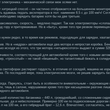
т электроника – механической связи меж осями нет.
 хитрецкий способ – он частично отображается на большенном мониторе
уть вдавишь педаль акселератора в пол: наименее 8,5 с до 100 км/ч! Сог
необходимо зарядить батарею хотя бы на две третьих.
максималки», скорость… медлено падает. Так как электромоторы «слопал
од гору и притормаживая. Но в «быту», кроме того при резвом перемеще
 нужен редко, в то время как режимов, подходящих для зарядки, хватае
ев. Но в «недрах» автомобили еще два мотора и непростая коробка. Бе
ко исходя из этого, что три мотора «четырехсотого» выдают в сумме 328
умчивости, соответствующей для автомобилей кроме того с новыми авто
ер, «трехсотый» – не такой «бешеный», но талантливый бежать в солид
 светофорах распирает гордость: в отличие от соседей, машина не изр
а. По последней мере, пока электрические мозги, не решив зарядить б
огда. Паркуясь, стоит быть в особенности внимательным – окружающие 
ати, тишь в салоне, нарушаемая кроме того при насыщенном разгоне ли
идного автомобиля.
шой количество багажника – 440 л, громаднейший, со сложенными сиден
ельная, да и небесполезная. Примерно 100 км по подмосковным дорогам 
л на 100 км, а его гибридный брат – 12,6 л. Впечатляет, согласитесь, н