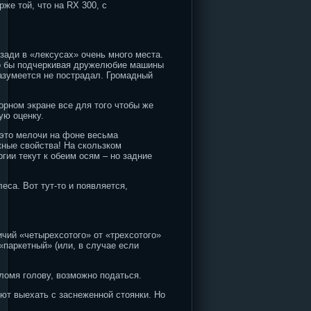
же той, что на RX 300, с
зади в «лексусах» очень много места.
вно бы подчеркивая дружелюбие машины
азумеется не пострадал. Громадный
орном экране все для того чтобы же
ую оценку.
это мелочи на фоне весьма
жные свойства! На скользком
гии текут к обеим осям – но задние
еса. Вот тут-то и появляется,
чий «четырехсотого» от «трехсотого»
«паркетный» (или, в случае если
сломя голову, возможно податься.
ют выехать с заснеженной стоянки. Но