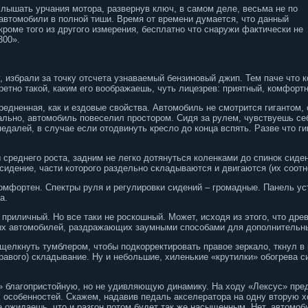
слышать урчания мотора, развернув ключ, в самом деле, весьма не по
 автомобили в полной тиши. Время от времени думается, что данный
кроме того из другого измерения, бесплатно что снаружи фактически не
300».
избрали за точку отсчета узнаваемый бензиновый джип. Тем паче что к
кретно такой, каким его воображаешь, чуть лицезрев: приятный, комфор
едненная, как и ездовые свойства. Автомобиль не смотрится гигантом,
ально, автомобиль повеселил простором. Сидя за рулем, чувствуешь себ
педалей, в случае если отодвинуть кресло до конца вспять.
Разве что ги
 среднего роста, задним не легко дотянуться коленками до спинок сиде
сидение, части которого раздельно складываются и двигаются (их соотн
омфортен. Спектры руля и регулировки сидений – громадные. Панель уст
а.
приличный. Но все таки не роскошный. Может, исходя из этого, что дре
орых автомобилей, раздражающих заумными способами для дополнительн
щелкнуть тумблером, чтобы подкорректировать правое зеркало, ткнул 
правого) складывание. Ну и небольшие, хиленькие «крутилки» обогрева с
 благопристойную, но не удивляющую динамику. На ходу «Лексус» пред
х особенностей. Скажем, надавив педаль акселератора на одну вторую х
е ожидаешь, что и разгон потом будет так же насыщенным. Нет, автомоби