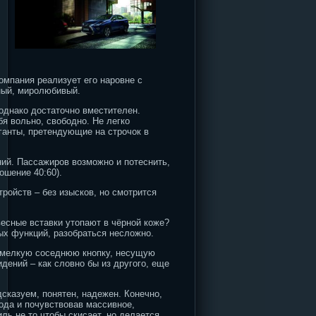
омпания реализует его наровне с
тный, миролюбивый.
 однако достаточно вместителен.
я вольно, свободно. Не легко
ганты, претендующие на строчок в
ний. Пассажиров возможно и потеснить,
ошение 40:60).
ройств – без изысков, но смотрится
весные вставки утопают в чёрной коже?
ых функций, разобраться несложно.
в мелкую соседнюю кнопку, несущую
идений – как словно бы из другого, еще
сказуем, понятен, надежен. Конечно,
ода и почувствовав массивное,
ль не то чтобы скисает, но делается