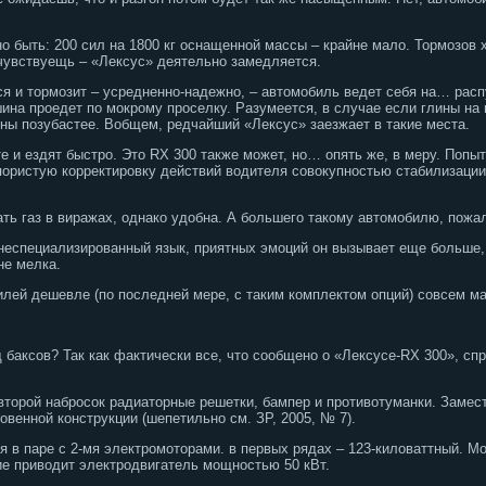
о быть: 200 сил на 1800 кг оснащенной массы – крайне мало. Тормозов х
 чувствуещь – «Лексус» деятельно замедляется.
ся и тормозит – усредненно-надежно, – автомобиль ведет себя на… рас
ина проедет по мокрому проселку. Разумеется, в случае если глины на 
ины позубастее. Вобщем, редчайший «Лексус» заезжает в такие места.
 и ездят быстро. Это RX 300 также может, но… опять же, в меру. Попыт
пористую корректировку действий водителя совокупностью стабилизации
ть газ в виражах, однако удобна. А большего такому автомобилю, пожал
неспециализированный язык, приятных эмоций он вызывает еще больше,
не мелка.
илей дешевле (по последней мере, с таким комплектом опций) совсем м
щ баксов? Так как фактически все, что сообщено о «Лексусе-RX 300», сп
торой набросок радиаторные решетки, бампер и противотуманки. Замест
венной конструкции (шепетильно см. ЗР, 2005, № 7).
ся в паре с 2-мя электромоторами. в первых рядах – 123-киловаттный. 
е приводит электродвигатель мощностью 50 кВт.