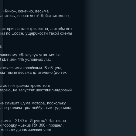
. «Кино», конечно, весьма
ласитесь, впечатляет! Действительно,
и» припас электричества, а чтобы его
нии по шоссе, ущербности такой схемы
т.
нзиновому «Лексусу» угнаться за
 кВт или 446 условных л.с.
матическими коробками. В общем,
ном темпе весьма длительно (до тех
ыгает ни грамма кроме того
атарею, не запустят шестицилиндровый
не слышат шума мотора, поскольку
шь негромким троллейбусным гудением,
ьями – 2130 л. Игрушка? Частично –
и городку «Lexus RX 300» прошел,
е меньше динамических черт.