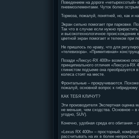
Поведением на дороге «четырехсотый» в
пневмоэлементами. Чуток более острым 
Тормоза, пожалуй, понятней, но, как и н
Экран сильно помогает при парковке. П
Так что в случае если нужно прирастит
и высокотехнологичное происхождение к
цветной экран помогает и телеком при 
Не пришлось по нраву, что для регулиро
«телевизора». «Примитивная» конструкц
Позади «Лексус-RX 400h» возможно опо
принципиального отличия «Лексуса-RX 4
глинистом подъеме она преобразуется в 
колеса стоят на месте.
Фронтальные – прокручиваются. Похоже, 
пожалуй, основной вопрос к гибридном
КАК ТЕБЯ КЛИЧУТ?
Эти производителя Экспертная оценка м
не меньше, чем сходства. Основное – в
угодно, SUV).
Конечно, удобная среда его обитания – 
«Lexus RX 400h» – просторный, комфорт
рассчитывать на их в более непростых 