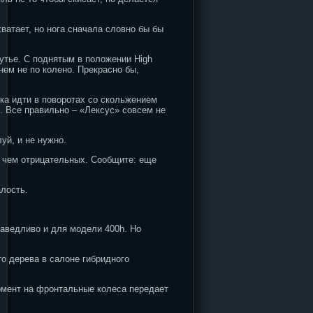
ватает, но нога сначала словно бы бы
путье. С поднятым в положении High
нем не по колено. Прекрасно бы,
ка идти в поворотах со скольжением
. Все правильно – «Лексус» совсем не
уй, и не нужно.
 чем отрицательных. Сообщите: еще
алость.
раведливо и для модели 400h. Но
о дерева в салоне гибридного
Момент на фронтальные колеса передает