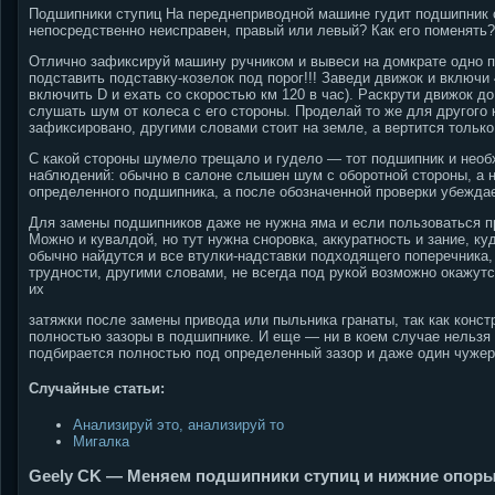
Подшипники ступиц На переднеприводной машине гудит подшипник с
непосредственно неисправен, правый или левый? Как его поменять?
Отлично зафиксируй машину ручником и вывеси на домкрате одно пе
подставить подставку-козелок под порог!!! Заведи движок и включи 
включить D и ехать со скоростью км 120 в час). Раскрути движок 
слушать шум от колеса с его стороны. Проделай то же для другого 
зафиксировано, другими словами стоит на земле, а вертится только
С какой стороны шумело трещало и гудело — тот подшипник и необ
наблюдений: обычно в салоне слышен шум с оборотной стороны, а н
определенного подшипника, а после обозначенной проверки убежда
Для замены подшипников даже не нужна яма и если пользоваться п
Можно и кувалдой, но тут нужна сноровка, аккуратность и зание, куд
обычно найдутся и все втулки-надставки подходящего поперечника, 
трудности, другими словами, не всегда под рукой возможно окажут
их
затяжки после замены привода или пыльника гранаты, так как конс
полностью зазоры в подшипнике. И еще — ни в коем случае нельзя н
подбирается полностью под определенный зазор и даже один чужер
Случайные статьи:
Анализируй это, анализируй то
Мигалка
Geely CK — Меняем подшипники ступиц и нижние опор