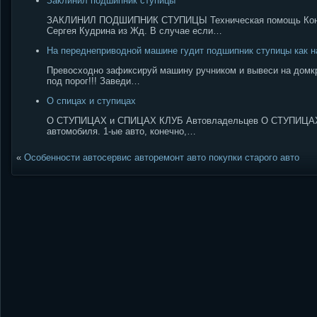
Заклинил подшипник ступицы
ЗАКЛИНИЛ ПОДШИПНИК СТУПИЦЫ Техническая помощь Кон
Сергея Кудрина из Жд. В случае если…
На переднеприводной машине гудит подшипник ступицы как на
Превосходно зафиксируй машину ручником и вывеси на домкра
под порог!!! Заведи…
О спицах и ступицах
О СТУПИЦАХ и СПИЦАХ КЛУБ Автовладельцев О СТУПИЦАХ и 
автомобиля. 1-ые авто, конечно,…
«
Особенности автосервис авторемонт авто покупки старого авто