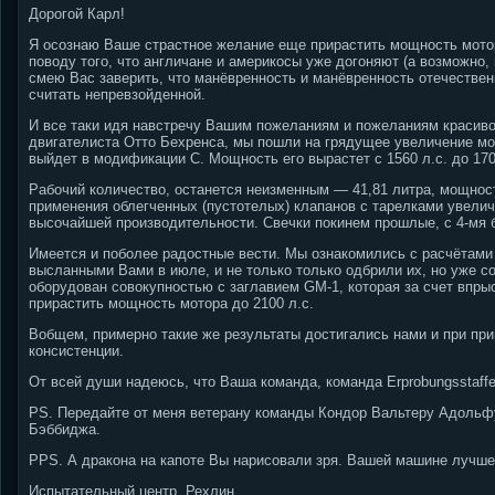
Дорогой Карл!
Я осознаю Ваше страстное желание еще прирастить мощность мото
поводу того, что англичане и америкосы уже догоняют (а возможно, 
смею Вас заверить, что манёвренность и манёвренность отечестве
считать непревзойденной.
И все таки идя навстречу Вашим пожеланиям и пожеланиям красиво
двигателиста Отто Бехренса, мы пошли на грядущее увеличение мо
выйдет в модификации С. Мощность его вырастет с 1560 л.с. до 170
Рабочий количество, останется неизменным — 41,81 литра, мощност
применения облегченных (пустотелых) клапанов с тарелками увелич
высочайшей производительности. Свечки покинем прошлые, с 4-мя 
Имеется и поболее радостные вести. Мы ознакомились с расчётами 
высланными Вами в июле, и не только только одбрили их, но уже с
оборудован совокупностью с заглавием GM-1, которая за счет впрыс
прирастить мощность мотора до 2100 л.с.
Вобщем, примерно такие же результаты достигались нами и при пр
консистенции.
От всей души надеюсь, что Ваша команда, команда Erprobungsstaffel
PS. Передайте от меня ветерану команды Кондор Вальтеру Адольф
Бэббиджа.
PPS. А дракона на капоте Вы нарисовали зря. Вашей машине лучше
Испытательный центр, Рехлин.