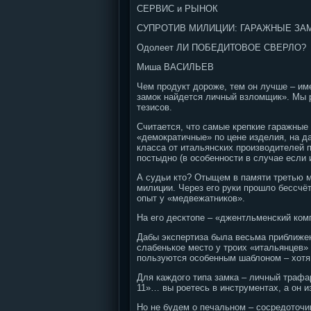
СЕРВИС и РЫНОК
СУПРОТИВ МИЛИЦИИ: ГАРАЖНЫЕ ЗА
Одолеет ЛИ ПОБЕДИТОВОЕ CВЕРЛО?
Миша ВАСИЛЬЕВ
Чем продукт дороже, тем он лучше – име
замок найдется личный взломщик». Мы р
тезисов.
Считается, что самые крепкие гаражные 
«демократичные» по цене изделия, на д
класса от итальянских производителей п
постыдно (в особенности в случае если и
А судьи кто? Отыщем в памяти третью м
милиции. Через его руки прошло бессчёт
опыт у «медвежатников».
На его десктопе – «джентльменский комп
Дабы экспертиза была весьма приближен
слабенькое место у троих «итальянцев»
пользуются особенным шаблоном – хотя
Для каждого типа замка – личный трафар
11»… вы роетесь в инструментах, а он 
Но не будем о печальном – сосредоточи