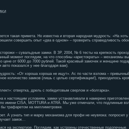
МКИ
ется такая примета. Но известна и вторая народная мудрость: «На хоть
ешили совершить опыт «два в одном» – проверить справедливость обои
сторожи – сувальдные замки. В ЗР, 2004, № 6 тесты на крепкость прохо
анный момент поглядим, на что способны «аристократы» – механизмы в
о цене от 6000 до 7000 рублей. Такой красивый замочек и женщине пода
 авто показался у нее благодаря вам).
удрость: «От хороша хороша не ищут». Ас по части взлома – привычны
ное количество замков (лишь с целью сертификации!), приходилось кром
лект»: отвертка, дрель с победитовым сверлом и «болгарка».
а к настоящим условиям, замки устанавливали в намерено приготовлен
 по имени CISA, MOTTURA и ATRA. Мы уже отмечали, что подлинные взл
 бы трафаретом на миллиметровке.
ет. А узнать тип и марку механизма для профи не неувязка: попросил у 
изучает замок…
мся на экспертизе. Поглядим, как устроены отечественные подопечные.