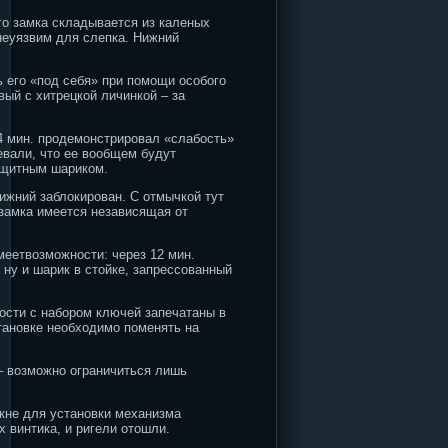
го замка складывается из каленых
неуязвим для слепка. Нижний
ь его «под себя» при помощи особого
вый с хитрецкой личинкой – за
4 мин. продемонстрировал «слабость»
евали, что ее вообщем будут
защитным шариком.
ижний заблокирован. С отмычкой тут
е замка имеется независящая от
меетвозможности: через 12 мин.
ну и шарик в стойке, запрессованный
ости с набором ключей запечатаны в
тановке необходимо поменять на
– возможно ограничиться лишь
окне для установки механизма
 винтика, и ригели отошли.