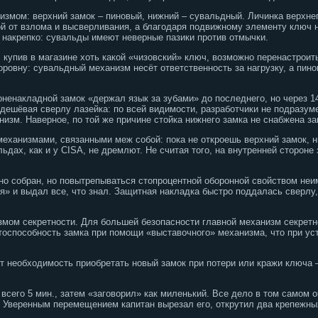
змом: верхний замок – пиновый, нижний – сувальдный. Личинка верхне
й от взлома и высверливания, а благодаря подвижному элементу ключ 
 накрепко: сувальды имеют неверные пазики против отмычки.
 купив в магазине хоть какой «чизовский» ключ, возможно перенастроит
ровну: сувальдный механизм несёт ответственность за нагрузку, а пино
ненакладной замок «держал язык за зубами» до последнего, но через 1
 дешёвая сверлу лазейка: по всей видимости, разработчики не подразум
низм. Наверное, по той же причине стойка нижнего замка не снабжена 
ханизмами, связанными меж собой: пока не откроешь верхний замок, н
льдах, как и у CISA, не дремлют. Не считая того, на внутренней сторон
но собран, но повытрепываться стопроцентной оборонной свойством неи
» и выдал все, что знал. Защитная накладка быстро поддалась сверлу, 
мом секретности. Для большей безопасности главной механизм секретн
тоспособность замка при помощи «выставочного» механизма, что при ус
т необходимость приобретать новый замок при потери или кражи ключа 
всего 5 мин., затем «заговорил» как миленький. Все дело в том самом 
! Уверенным перемещением капитан вырезал его, открутил два крепежных