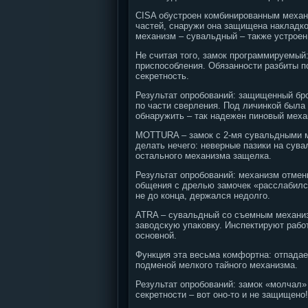
CISA обустроен комбинированным механи
частей, снаружи она защищена накладко
механизм – сувальдный – также устроен
Не считая того, замок программируемый:
приспособления. Обязанности разбиты по
секретность.
Результат опробований: защищенный бро
по части сверления. Под личинкой была
обнаружить – так надежен пиновый меха
MOTTURA – замок с 2-мя сувальдными ме
делать нечего: неверные пазики на сува
остального механизма защелка.
Результат опробований: механизм отмен
общения с дрелью замочек «расслабился
не до конца, держался недолго.
ATRA – сувальдный со съемным механиз
заводскую упаковку. Инспектируют рабо
основной.
Функция эта весьма комфортна: отпадае
подменой мелкого тайного механизма.
Результат опробований: замок «молчал» 
секретности – вот оно-то и не защищено