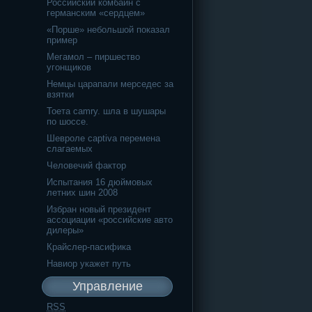
Российский комбайн с
германским «сердцем»
«Порше» небольшой показал
пример
Мегамол – пиршество
угонщиков
Немцы царапали мерседес за
взятки
Тоета camry. шла в шушары
по шоссе.
Шевроле captiva перемена
слагаемых
Человечий фактор
Испытания 16 дюймовых
летних шин 2008
Избран новый президент
ассоциации «российские авто
дилеры»
Крайслер-пасифика
Навиор укажет путь
Управление
RSS