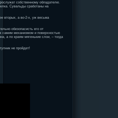
прослужат собственному обладателю.
мелка. Сувальды сработаны на
е вторых, а во-2-х, уж весьма
тельно обезопасисть его от
еж самим механизмом и поверхностью
а, а по краям мягенькие слои, – тогда
тупник не пройдет!