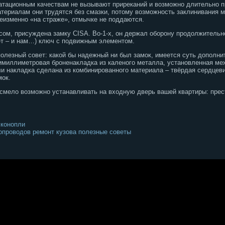
уатационным качествам не вызывают приреканий и возможно длительно 
териалам они трудятся без смазки, потому возможность заклинивания 
еизменно «на страже», отмычке не поддаются.
ом, присуждена замку CISA. Во-1-х, он держал оборону продолжительне
ет – и нам…) ключ с подвижным элементом.
олезный совет: какой бы надежный ни был замок, имеется суть дополни
тимиллиметровая броненакладка из каленого металла, установленная м
и накладка сделана из комбинированного материала – твёрдая сердцевин
мок.
в смело возможно устанавливать на входную дверь вашей квартиры: прес
 конопли
опроводов ремонт кузова полезные советы