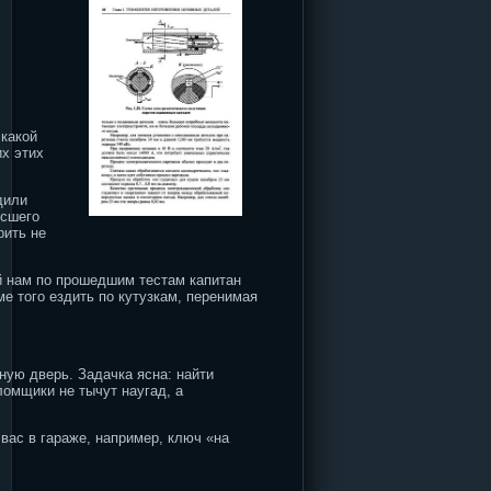
 какой
х этих
дили
ысшего
рить не
й нам по прошедшим тестам капитан
е того ездить по кутузкам, перенимая
ную дверь. Задачка ясна: найти
омщики не тычут наугад, а
вас в гараже, например, ключ «на