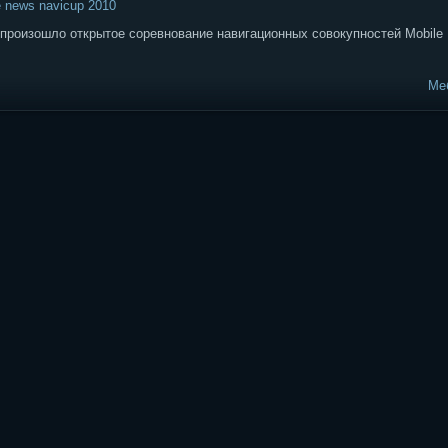
 news navicup 2010
е произошло открытое соревнование навигационных совокупностей Mobil
Ме