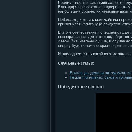
Вердикт: все три «итальянца» по экспл
Благодаря превосходно подобранным ма
наибольшем уровне, их неверные пазы н
Победа же, хоть и с мельчайшим перевес
приглянулся капитану (а свидетельству
В итоге отечественный специалист дал п
высверливания. Для этого подойдет пя
двери. Значительно лучше, в случае есл
сверлу будет сложнее «разговорить» за
И последнее. Хоть какой из этих замко
Случайные статьи:
Британцы сделали автомобиль из
Ремонт топливных баков и топлив
Победитовое сверло