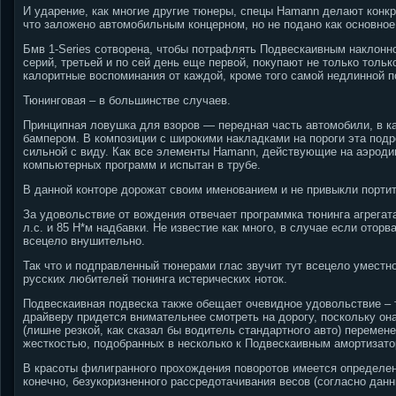
И ударение, как многие другие тюнеры, спецы Hamann делают конкр
что заложено автомобильным концерном, но не подано как основное
Бмв 1-Series сотворена, чтобы потрафлять Подвескаивным наклонн
серий, третьей и по сей день еще первой, покупают не только тольк
калоритные воспоминания от каждой, кроме того самой недлинной по
Тюнинговая – в большинстве случаев.
Принципная ловушка для взоров — передная часть автомобили, в ка
бампером. В композиции с широкими накладками на пороги эта под
сильной с виду. Как все элементы Hamann, действующие на аэроди
компьютерных программ и испытан в трубе.
В данной конторе дорожат своим именованием и не привыкли порти
За удовольствие от вождения отвечает программка тюнинга агрегат
л.с.
и 85 Н*м надбавки. Не известие как много, в случае если оторва
всецело внушительно.
Так что и подправленный тюнерами глас звучит тут всецело уместн
русских любителей тюнинга истерических ноток.
Подвескаивная подвеска также обещает очевидное удовольствие – т
драйверу придется внимательнее смотреть на дорогу, поскольку она
(лишне резкой, как сказал бы водитель стандартного авто) переме
жесткостью, подобранных в несколько к Подвескаивным амортизато
В красоты филигранного прохождения поворотов имеется определен
конечно, безукоризненного рассредотачивания весов (согласно данн