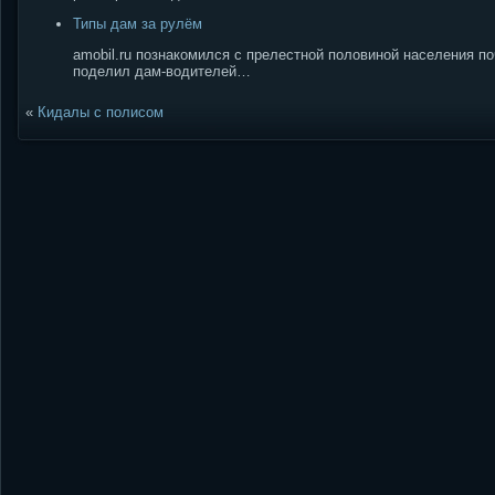
Типы дам за рулём
amobil.ru познакомился с прелестной половиной населения п
поделил дам-водителей…
«
Кидалы с полисом