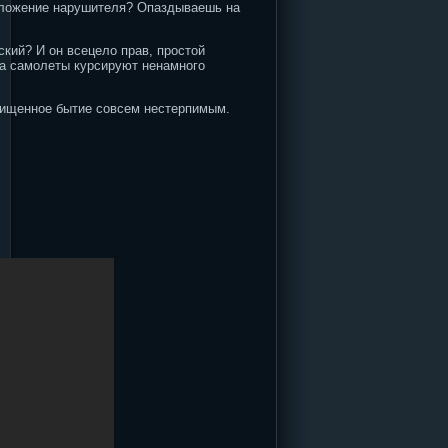
 положение нарушителя? Опаздываешь на
ский? И он всецело прав, простой
, а самолеты курсируют ненамного
ащищенное бытие совсем нестерпимым.