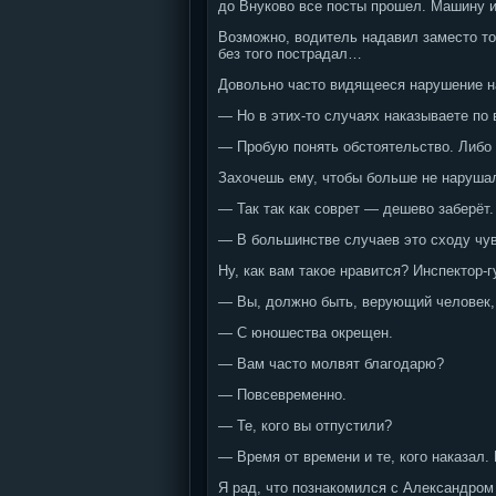
до Внуково все посты прошел. Машину и
Возможно, водитель надавил заместо тор
без того пострадал…
Довольно часто видящееся нарушение на
— Но в этих-то случаях наказываете по 
— Пробую понять обстоятельство. Либо в
Захочешь ему, чтобы больше не нарушал
— Так так как соврет — дешево заберёт.
— В большинстве случаев это сходу ч
Ну, как вам такое нравится? Инспектор-
— Вы, должно быть, верующий человек,
— С юношества окрещен.
— Вам часто молвят благодарю?
— Повсевременно.
— Те, кого вы отпустили?
— Время от времени и те, кого наказал. 
Я рад, что познакомился с Александром 