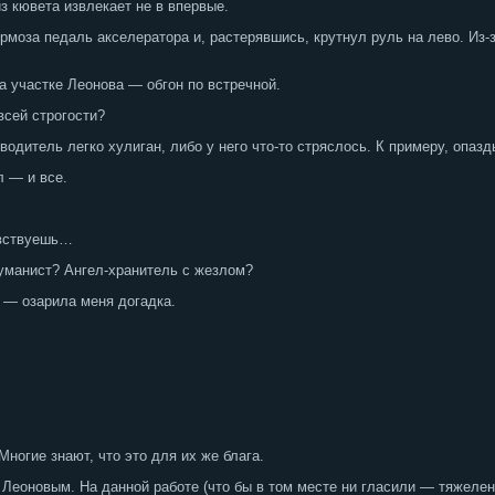
з кювета извлекает не в впервые.
моза педаль акселератора и, растерявшись, крутнул руль на лево. Из-за
 участке Леонова — обгон по встречной.
всей строгости?
одитель легко хулиган, либо у него что-то стряслось. К примеру, опазд
 — и все.
увствуешь…
гуманист? Ангел-хранитель с жезлом?
 — озарила меня догадка.
Многие знают, что это для их же блага.
Леоновым. На данной работе (что бы в том месте ни гласили — тяжеленн