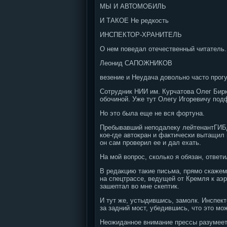
МЫ И АВТОМОБИЛЬ
И ТАКОЕ Не редкость
ИНСПЕКТОР-ХРАНИТЕЛЬ
О нем поведал отечественный читатель.
Леонид САПОЖНИКОВ
везение и Неудача довольно часто прог
Сотрудник НИИ им. Курчатова Олег Бирю
обочиной. Уже тут Олегу Игоревичу подф
Но это была еще не вся фортуна.
Пребывавший неподалеку лейтенантГИБД
кое-где автокран и фактически вытащил 
он сам проверил ее и дал ехать.
На мой вопрос, сколько я обязан, ответил
В редакцию такие письма, прямо скажем
на спецтрассе, ведущей от Кремля к аэ
зашептал во мне скептик.
И тут же, устыдившись, замолк. Инспект
за задний мост, убедившись, что это м
Неожиданное внимание прессы разумеетс