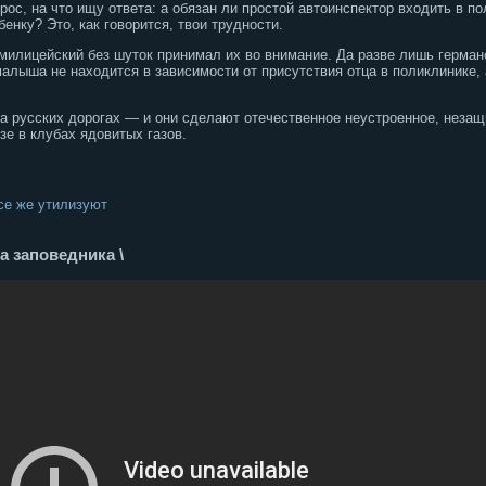
прос, на что ищу ответа: а обязан ли простой автоинспектор входить в
нку? Это, как говорится, твои трудности.
милицейский без шуток принимал их во внимание. Да разве лишь герман
малыша не находится в зависимости от присутствия отца в поликлинике
на русских дорогах — и они сделают отечественное неустроенное, нез
зе в клубах ядовитых газов.
се же утилизуют
а заповедника \