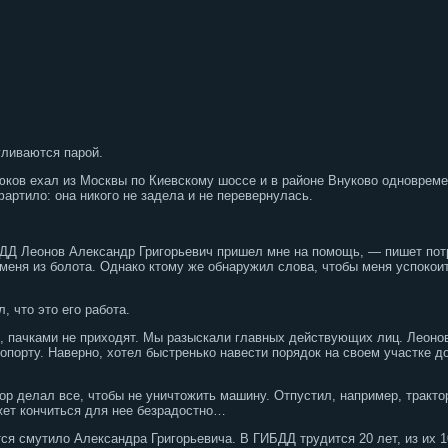
уливаются парой.
ков ехал из Москвы по Киевскому шоссе и в районе Внуково одновремен
артило: она никого не задела и не перевернулась.
Д Леонов Александр Григорьевич пришел мне на помощь, — пишет пот
меня из болота. Однако ктому же обнаружил слова, чтобы меня успокоит
, что это его работа.
, пачками не приходят. Мы разыскали главных действующих лиц. Леоно
ропорту. Наверно, хотел быстренько навести порядок на своем участке 
ор делал все, чтобы не уничтожить машину. Отпустил, например, тракто
ожет кончиться для нее безрадостно…
я смутило Александра Григорьевича. В ГИБДД трудится 20 лет, из их 1