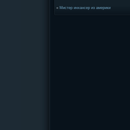
«
Мистер инхансер из америки