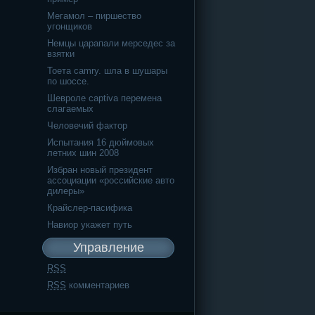
Мегамол – пиршество
угонщиков
Немцы царапали мерседес за
взятки
Тоета camry. шла в шушары
по шоссе.
Шевроле captiva перемена
слагаемых
Человечий фактор
Испытания 16 дюймовых
летних шин 2008
Избран новый президент
ассоциации «российские авто
дилеры»
Крайслер-пасифика
Навиор укажет путь
Управление
RSS
RSS
комментариев